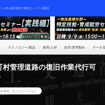
ーン,3PL,独自取材で物流ニュースを配信
事
テクノロジー/製品
雇用/人材
経営/業界動向
データ/
町村管理道路の復旧作業代行可
行
向/展望
,
プレスリリースなど