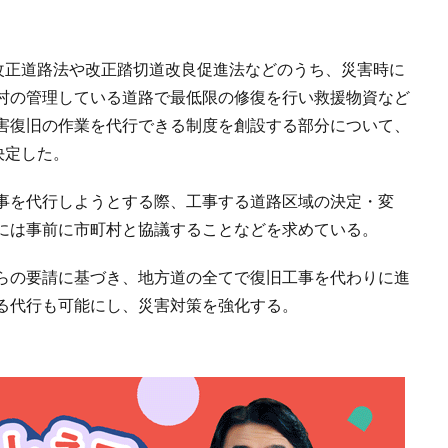
た改正道路法や改正踏切道改良促進法などのうち、災害時に
村の管理している道路で最低限の修復を行い救援物資など
害復旧の作業を代行できる制度を創設する部分について、
決定した。
事を代行しようとする際、工事する道路区域の決定・変
には事前に市町村と協議することなどを求めている。
らの要請に基づき、地方道の全てで復旧工事を代わりに進
る代行も可能にし、災害対策を強化する。