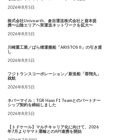
2026年8月5日
株式会社Univearth、倉吉運送株式会社と資本提
携〜山陰エリアへ実運送ネットワークを拡大〜
2026年8月5日
川崎重工業／ばら積運搬船「ARISTOS II」の引き渡
し
2026年8月5日
フジトランスコーポレーション／新造船「蓉翔丸」
就航
2026年8月5日
ネバーマイル：TGR Haas F1 Teamとのパートナー
シップ契約を締結しました
2026年8月5日
【トドケール】マルチキャリア化に向けて、2026
年7月よりヤマト運輸とのAPI連携を開始
2026年7月30日