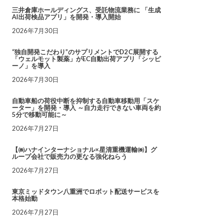
三井倉庫ホールディングス、受託物流業務に 「生成
AI出荷検品アプリ」を開発・導入開始
2026年7月30日
“独自開発こだわり”のサプリメントでD2C展開する
「ウェルモット製薬」がEC自動出荷アプリ「シッピ
ーノ」を導入
2026年7月30日
自動車船の荷役中断を抑制する自動車移動用「スケ
ーター」を開発・導入 ～自力走行できない車両を約
5分で移動可能に～
2026年7月27日
【㈱ハナインターナショナル×星清重機運輸㈱】グ
ループ会社で販売力の更なる強化ねらう
2026年7月27日
東京ミッドタウン八重洲でロボット配送サービスを
本格始動
2026年7月27日