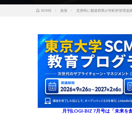
政策
災害時に都道府県が市町村管理道路
HOME
月刊LOGI-BIZ 7月号は「未