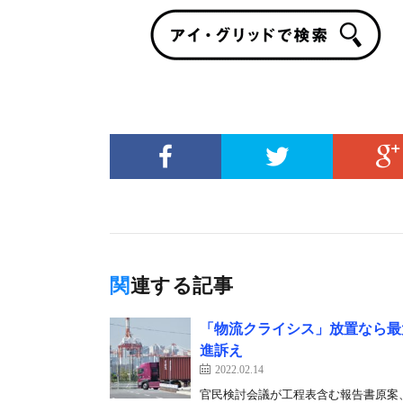
関連する記事
「物流クライシス」放置なら最
進訴え
2022.02.14
官民検討会議が工程表含む報告書原案