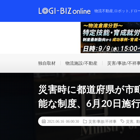
物流不動産,ロボット,ドロ
独自取材
物流施設/不動産
災害/事故/不祥
災害時に都道府県が市
能な制度、6月20日施
2021.06.16 06:00:30
災害/事故/不祥事
災害
,
動