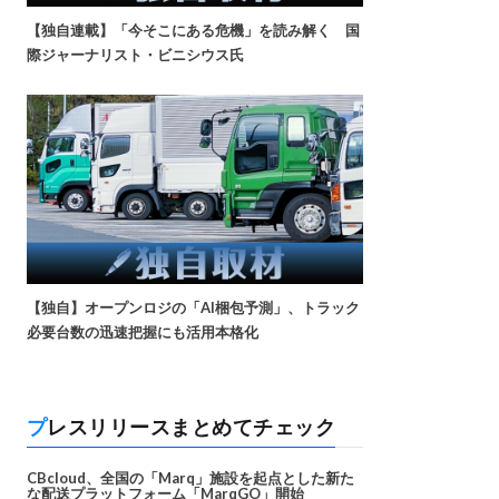
【独自連載】「今そこにある危機」を読み解く 国
際ジャーナリスト・ビニシウス氏
【独自】オープンロジの「AI梱包予測」、トラック
必要台数の迅速把握にも活用本格化
プレスリリースまとめてチェック
CBcloud、全国の「Marq」施設を起点とした新た
な配送プラットフォーム「MarqGO」開始