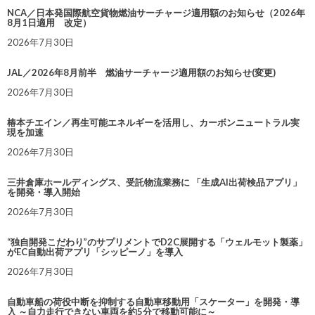
NCA／日本発国際航空貨物燃油サーチャージ適用額のお知らせ（2026年
8月1日適用 改定）
2026年7月30日
JAL／2026年8月前半 燃油サーチャージ適用額のお知らせ(変更)
2026年7月30日
椿本チエイン／再生可能エネルギーを活用し、カーボンニュートラル実
現を加速
2026年7月30日
三井倉庫ホールディングス、受託物流業務に 「生成AI出荷検品アプリ」
を開発・導入開始
2026年7月30日
“独自開発こだわり”のサプリメントでD2C展開する「ウェルモット製薬」
がEC自動出荷アプリ「シッピーノ」を導入
2026年7月30日
自動車船の荷役中断を抑制する自動車移動用「スケーター」を開発・導
入 ～自力走行できない車両を約5分で移動可能に～