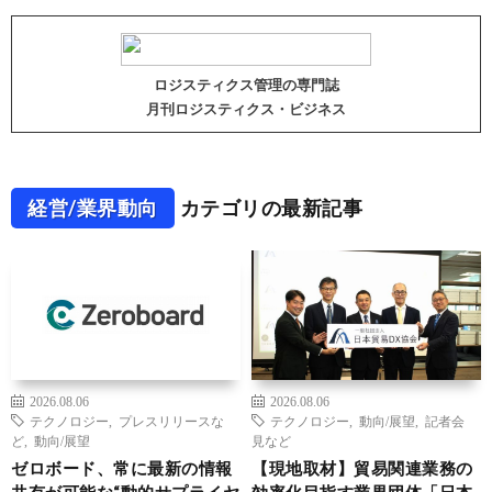
ロジスティクス管理の専門誌
月刊ロジスティクス・ビジネス
経営/業界動向
カテゴリの最新記事
2026.08.06
2026.08.06
テクノロジー
,
プレスリリースな
テクノロジー
,
動向/展望
,
記者会
ど
,
動向/展望
見など
ゼロボード、常に最新の情報
【現地取材】貿易関連業務の
共有が可能な“動的サプライヤ
効率化目指す業界団体「日本