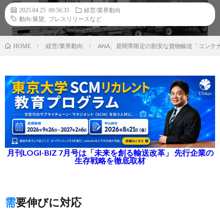
2025.04.25 09:56:35
経営/業界動向
動向/展望
,
プレスリリースなど
経営/業界動向
ANA、昼間帯限定の割安な貨物輸送「コンテ
HOME
月刊LOGI-BIZ 7月号は「未来を創る輸送改革」 先行企業の
生存戦略を徹底取材
需要伸びに対応