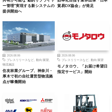
ー管理”実現する新システムの
貿易DX協会」が発足
提供開始へ
2026.08.06
2026.08.06
プレスリリースなど
,
動向/展望
,
プレスリリースなど
,
動向/展望
物流施設
モノタロウ、「お届け希望日
住友林業グループ、神奈川・
指定サービス」開始
厚木で初の自社運営型物流拠
点が稼働開始