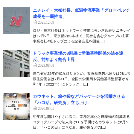
ニチレイ・大櫛社長、低温物流事業「グローバルで
成長を一層推進」
2025.12.09
ロジ・嶋本社長はネットワーク整備に強い意欲表明 ニチレイ
は12月9日、東京都内の本社で、同社を含むグループの主要
事業会社4社トップによる記者会見を開催[…]
トラック事業場の8割超に労働基準関係の法令違
反、前年より割合上昇
2023.08.08
厚労省が22年の状況取りまとめ、改善基準告示違反は58.1％
厚生労働省は7月31日、全国の労働局や労働基準監督署が令
和4年（2022年）にトラック、[…]
カウネット、箱や袋などパッケージを活躍させる
「ハコ活。研究所」立ち上げ
2026.08.05
初年度は開けやすさに着目、業務効率化と廃棄物の削減図る
コクヨグループで法人向けECを手掛けるカウネットは8月5
日、「ハコの日」にちなみ、箱や袋などの[…]