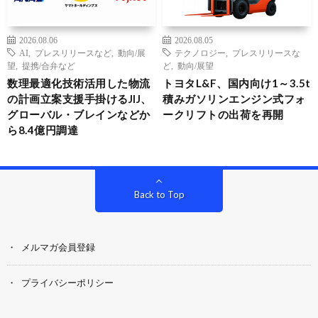
2026.08.06
2026.08.05
AI
,
プレスリリースなど
,
動向/展
テクノロジー
,
プレスリリースな
望
,
提携/合弁など
ど
,
動向/展望
数理最適化技術活用した物流
トヨタL&F、国内向け1～3.5t
の計画立案支援手掛けるJIJ、
積みガソリンエンジン式フォ
グローバル・ブレインなどか
ークリフトの出荷を再開
ら8.4億円調達
Back to Top
メルマガ会員登録
プライバシーポリシー