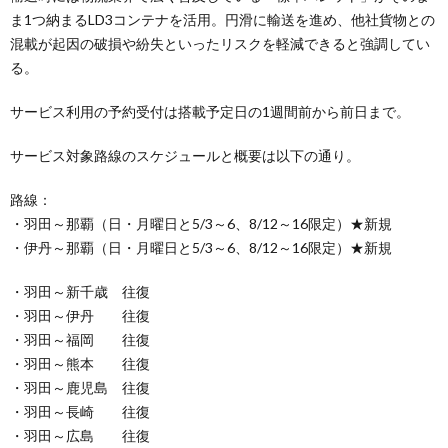
ま1つ納まるLD3コンテナを活用。円滑に輸送を進め、他社貨物との
混載が起因の破損や紛失といったリスクを軽減できると強調してい
る。
サービス利用の予約受付は搭載予定日の1週間前から前日まで。
サービス対象路線のスケジュールと概要は以下の通り。
路線：
・羽田～那覇（日・月曜日と5/3～6、8/12～16限定）★新規
・伊丹～那覇（日・月曜日と5/3～6、8/12～16限定）★新規
・羽田～新千歳 往復
・羽田～伊丹 往復
・羽田～福岡 往復
・羽田～熊本 往復
・羽田～鹿児島 往復
・羽田～長崎 往復
・羽田～広島 往復