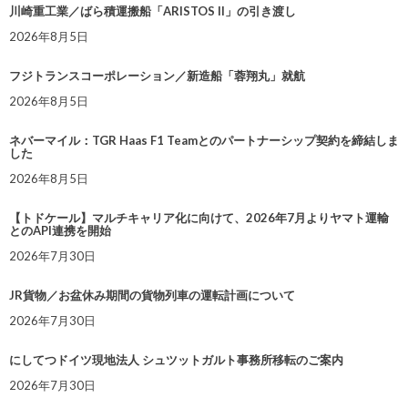
川崎重工業／ばら積運搬船「ARISTOS II」の引き渡し
2026年8月5日
フジトランスコーポレーション／新造船「蓉翔丸」就航
2026年8月5日
ネバーマイル：TGR Haas F1 Teamとのパートナーシップ契約を締結しま
した
2026年8月5日
【トドケール】マルチキャリア化に向けて、2026年7月よりヤマト運輸
とのAPI連携を開始
2026年7月30日
JR貨物／お盆休み期間の貨物列車の運転計画について
2026年7月30日
にしてつドイツ現地法人 シュツットガルト事務所移転のご案内
2026年7月30日