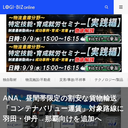
独自取材
物流施設/不動産
災害/事故/不祥事
テクノロジー/製品
ANA、昼間帯限定の割安な貨物輸送
「コンテナバリュー運賃」対象路線に
羽田・伊丹→那覇向けを追加へ