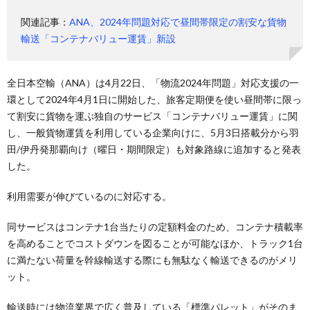
関連記事：
ANA、2024年問題対応で昼間帯限定の割安な貨物
輸送「コンテナバリュー運賃」新設
全日本空輸（ANA）は4月22日、「物流2024年問題」対応支援の一
環として2024年4月1日に開始した、旅客定期便を使い昼間帯に限っ
て割安に貨物を運ぶ独自のサービス「コンテナバリュー運賃」に関
し、一般貨物運賃を利用している企業向けに、5月3日搭載分から羽
田/伊丹発那覇向け（曜日・期間限定）も対象路線に追加すると発表
した。
利用需要が伸びているのに対応する。
同サービスはコンテナ1台当たりの定額料金のため、コンテナ積載率
を高めることでコストダウンを図ることが可能なほか、トラック1台
に満たない荷量を幹線輸送する際にも無駄なく輸送できるのがメリ
ット。
輸送時には物流業界で広く普及している「標準パレット」がそのま