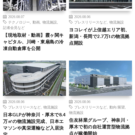
2026.08.07
2026.08.06
テクノロジー
,
動画
,
物流施設
,
プレスリリースなど
,
物流施設
記者会見など
ヨコレイが上信越エリア初、
【現地取材・動画】霞ヶ関キ
新潟・長岡で2.7万tの物流拠
ャピタル、川崎・東扇島の冷
点開設
凍自動倉庫を公開
2026.08.06
2026.08.06
プレスリリースなど
,
物流施設
プレスリリースなど
,
動向/展望
,
物流施設
日本GLPが神奈川・厚木で8.4
住友林業グループ、神奈川・
万㎡の物流施設完成、日本エ
厚木で初の自社運営型物流拠
マソンや真栄運輸など入居決
点が稼働開始
定