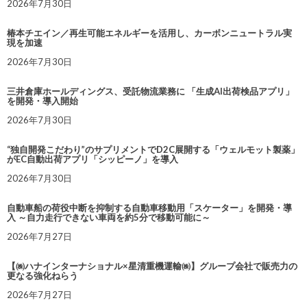
2026年7月30日
椿本チエイン／再生可能エネルギーを活用し、カーボンニュートラル実
現を加速
2026年7月30日
三井倉庫ホールディングス、受託物流業務に 「生成AI出荷検品アプリ」
を開発・導入開始
2026年7月30日
“独自開発こだわり”のサプリメントでD2C展開する「ウェルモット製薬」
がEC自動出荷アプリ「シッピーノ」を導入
2026年7月30日
自動車船の荷役中断を抑制する自動車移動用「スケーター」を開発・導
入 ～自力走行できない車両を約5分で移動可能に～
2026年7月27日
【㈱ハナインターナショナル×星清重機運輸㈱】グループ会社で販売力の
更なる強化ねらう
2026年7月27日