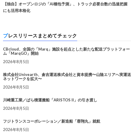
【独自】オープンロジの「AI梱包予測」、トラック必要台数の迅速把握
にも活用本格化
プレスリリースまとめてチェック
CBcloud、全国の「Marq」施設を起点とした新たな配送プラットフォー
ム「MarqGO」開始
2026年8月5日
株式会社Univearth、倉吉運送株式会社と資本提携〜山陰エリアへ実運送
ネットワークを拡大〜
2026年8月5日
川崎重工業／ばら積運搬船「ARISTOS II」の引き渡し
2026年8月5日
フジトランスコーポレーション／新造船「蓉翔丸」就航
2026年8月5日