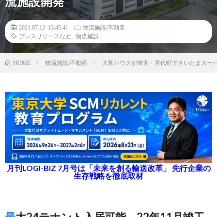
流施設開発
2021.07.12 13:45:41
物流施設/不動産
プレスリリースなど
,
物流施設
物流施設/不動産
大和ハウスが埼玉・宮代町でさいたまスーパ
HOME
月刊LOGI-BIZ 7月号は「未来を創る輸送改革」 先行企業の
生存戦略を徹底取材
最大24テナント入居可能、22年11月竣工