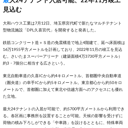
見込む
大和ハウス工業は7月12日、埼玉県宮代町で新たなマルチテナント
型物流施設「DPL久喜宮代」を開発すると発表した。
鉄筋コンクリート造＋Ｓ造の免震構造で地上4階建て、延べ床面積は
16万1955平方メートルを計画しており、2022年11月の竣工を見込
む。さいたまスーパーアリーナ（建築面積4万3730平方メートル）
約3・7個分に相当する広さという。
東北自動車道の久喜ICから約4キロメートル、首都圏中央自動車道
（圏央道）の幸手ICから約5キロメートル。東京都心から約50キロ
メートルで、首都圏に加えて東北や信越方面へのアクセスにも優れ
た立地。
最大24テナントの入居が可能で、約5700平方メートルから利用でき
る。各区画に事務所を設置することが可能。天候の影響を受けずに
荷物の積み下ろしができる「中車路」を設けるとともに、特殊車両