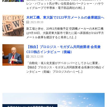
レン・バフェット氏が率いる投資会社バークシャー・ハサウ
ェイグループで半導体・電子部品商社の米[…]
木村工機、東大阪で2122平方メートルの倉庫建設へ
2021.09.10
新工場と併せ、23年2月稼働予定 空調機メーカーの木村工機
は9月10日、大阪府東大阪市で新たに延べ床面積が2122平方
メートル倉庫を建設すると発表した[…]
【独自】プロロジス・モガダム共同創業者 会長兼
CEO独占インタビュー（後編）
2023.12.08
「自動化・省人化支援がデベロッパーとしてさらに重要」
【独自】プロロジス・モガダム共同創業者 会長兼CEO独占イ
ンタビュー（前編） プロロジスのハミー[…]