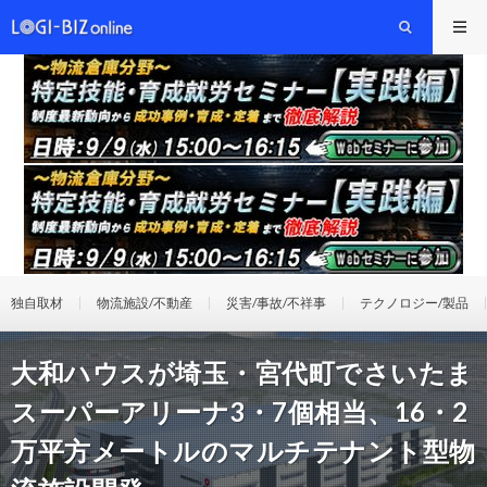
独自取材
物流施設/不動産
災害/事故/不祥事
テクノロジー/製品
大和ハウスが埼玉・宮代町でさいたま
スーパーアリーナ3・7個相当、16・2
万平方メートルのマルチテナント型物