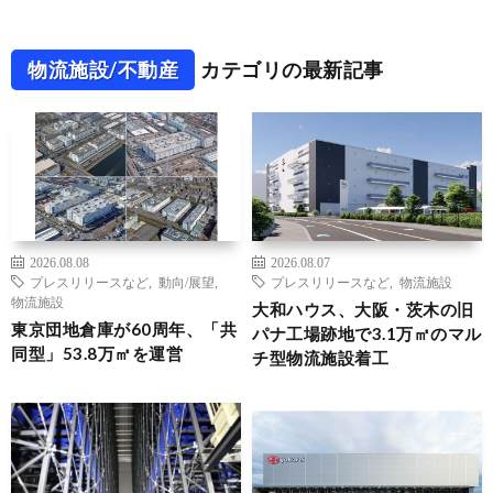
物流施設/不動産
カテゴリの最新記事
2026.08.08
2026.08.07
プレスリリースなど
,
動向/展望
,
プレスリリースなど
,
物流施設
物流施設
大和ハウス、大阪・茨木の旧
東京団地倉庫が60周年、「共
パナ工場跡地で3.1万㎡のマル
同型」53.8万㎡を運営
チ型物流施設着工