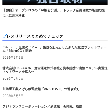
【独自】オープンロジの「AI梱包予測」、トラック必要台数の迅速把握
にも活用本格化
プレスリリースまとめてチェック
CBcloud、全国の「Marq」施設を起点とした新たな配送プラットフォー
ム「MarqGO」開始
2026年8月5日
株式会社Univearth、倉吉運送株式会社と資本提携〜山陰エリアへ実運送
ネットワークを拡大〜
2026年8月5日
川崎重工業／ばら積運搬船「ARISTOS II」の引き渡し
2026年8月5日
フジトランスコーポレーション／新造船「蓉翔丸」就航