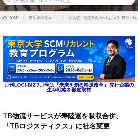
その他の記事
,
プレスリリースなど
経営/業界動向
トヨタ紡績、物流子会社2社を10月1日付で統
HOME
月刊LOGI-BIZ 7月号は「未来を創る輸送改革」 先行企業の
生存戦略を徹底取材
TB物流サービスが寿陸運を吸収合併、
「TBロジスティクス」に社名変更