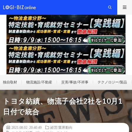
独自取材
物流施設/不動産
災害/事故/不祥事
テクノロジー/製品
トヨタ紡績、物流子会社2社を10月1
日付で統合
2021.08.02 20:40:49
経営/業界動向