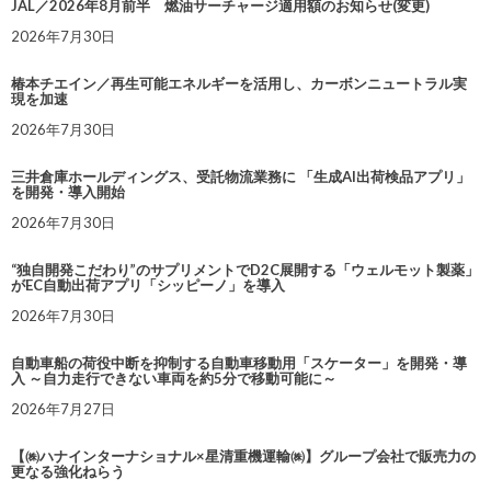
JAL／2026年8月前半 燃油サーチャージ適用額のお知らせ(変更)
2026年7月30日
椿本チエイン／再生可能エネルギーを活用し、カーボンニュートラル実
現を加速
2026年7月30日
三井倉庫ホールディングス、受託物流業務に 「生成AI出荷検品アプリ」
を開発・導入開始
2026年7月30日
“独自開発こだわり”のサプリメントでD2C展開する「ウェルモット製薬」
がEC自動出荷アプリ「シッピーノ」を導入
2026年7月30日
自動車船の荷役中断を抑制する自動車移動用「スケーター」を開発・導
入 ～自力走行できない車両を約5分で移動可能に～
2026年7月27日
【㈱ハナインターナショナル×星清重機運輸㈱】グループ会社で販売力の
更なる強化ねらう