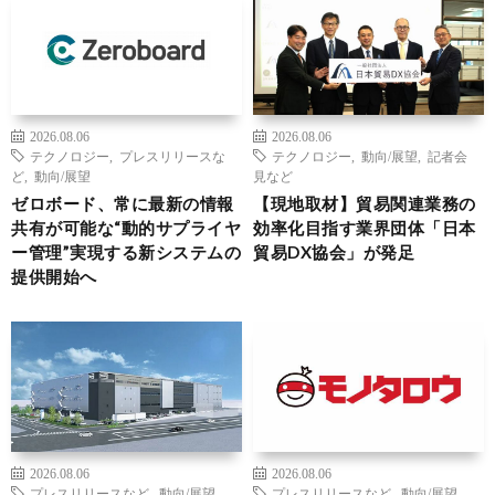
2026.08.06
2026.08.06
テクノロジー
,
プレスリリースな
テクノロジー
,
動向/展望
,
記者会
ど
,
動向/展望
見など
ゼロボード、常に最新の情報
【現地取材】貿易関連業務の
共有が可能な“動的サプライヤ
効率化目指す業界団体「日本
ー管理”実現する新システムの
貿易DX協会」が発足
提供開始へ
2026.08.06
2026.08.06
プレスリリースなど
,
動向/展望
,
プレスリリースなど
,
動向/展望