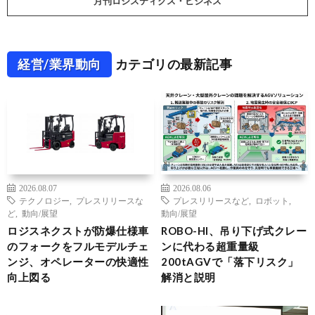
月刊ロジスティクス・ビジネス
経営/業界動向
カテゴリの最新記事
2026.08.07
2026.08.06
テクノロジー
,
プレスリリースな
プレスリリースなど
,
ロボット
,
ど
,
動向/展望
動向/展望
ロジスネクストが防爆仕様車
ROBO-HI、吊り下げ式クレー
のフォークをフルモデルチェ
ンに代わる超重量級
ンジ、オペレーターの快適性
200tAGVで「落下リスク」
向上図る
解消と説明