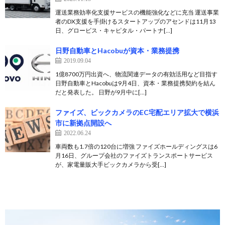
運送業務効率化支援サービスの機能強化などに充当 運送事業
者のDX支援を手掛けるスタートアップのアセンドは11月13
日、グロービス・キャピタル・パートナ[…]
日野自動車とHacobuが資本・業務提携
2019.09.04
1億8700万円出資へ、物流関連データの有効活用など目指す
日野自動車とHacobuは9月4日、資本・業務提携契約を結ん
だと発表した。 日野が9月中に[…]
ファイズ、ビックカメラのEC宅配エリア拡大で横浜
市に新拠点開設へ
2022.06.24
車両数も1.7倍の120台に増強 ファイズホールディングスは6
月16日、グループ会社のファイズトランスポートサービス
が、家電量販大手ビックカメラから受[…]