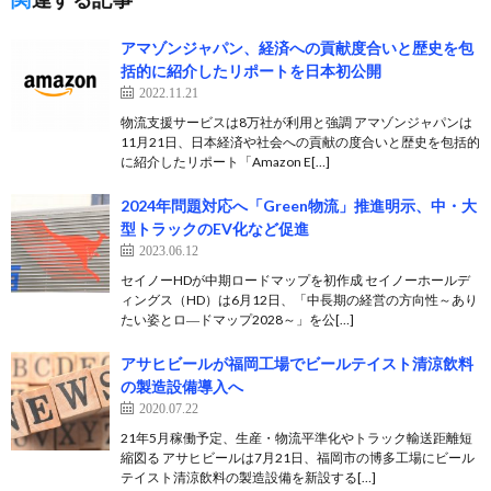
アマゾンジャパン、経済への貢献度合いと歴史を包
括的に紹介したリポートを日本初公開
2022.11.21
物流支援サービスは8万社が利用と強調 アマゾンジャパンは
11月21日、日本経済や社会への貢献の度合いと歴史を包括的
に紹介したリポート「Amazon E[…]
2024年問題対応へ「Green物流」推進明示、中・大
型トラックのEV化など促進
2023.06.12
セイノーHDが中期ロードマップを初作成 セイノーホールデ
ィングス（HD）は6月12日、「中長期の経営の方向性～あり
たい姿とロ―ドマップ2028～」を公[…]
アサヒビールが福岡工場でビールテイスト清涼飲料
の製造設備導入へ
2020.07.22
21年5月稼働予定、生産・物流平準化やトラック輸送距離短
縮図る アサヒビールは7月21日、福岡市の博多工場にビール
テイスト清涼飲料の製造設備を新設する[…]