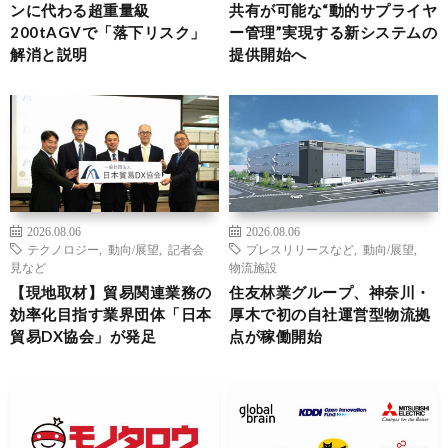
ンに代わる超重量級
共有が可能な“動的サプライヤ
200tAGVで「落下リスク」
ー管理”実現する新システムの
解消と説明
提供開始へ
2026.08.06
2026.08.06
テクノロジー
,
動向/展望
,
記者会
プレスリリースなど
,
動向/展望
,
見など
物流施設
【現地取材】貿易関連業務の
住友林業グループ、神奈川・
効率化目指す業界団体「日本
厚木で初の自社運営型物流拠
貿易DX協会」が発足
点が稼働開始