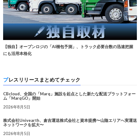
【独自】オープンロジの「AI梱包予測」、トラック必要台数の迅速把握
にも活用本格化
プレスリリースまとめてチェック
CBcloud、全国の「Marq」施設を起点とした新たな配送プラットフォー
ム「MarqGO」開始
2026年8月5日
株式会社Univearth、倉吉運送株式会社と資本提携〜山陰エリアへ実運送
ネットワークを拡大〜
2026年8月5日