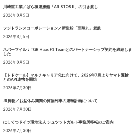
川崎重工業／ばら積運搬船「ARISTOS II」の引き渡し
2026年8月5日
フジトランスコーポレーション／新造船「蓉翔丸」就航
2026年8月5日
ネバーマイル：TGR Haas F1 Teamとのパートナーシップ契約を締結しま
した
2026年8月5日
【トドケール】マルチキャリア化に向けて、2026年7月よりヤマト運輸
とのAPI連携を開始
2026年7月30日
JR貨物／お盆休み期間の貨物列車の運転計画について
2026年7月30日
にしてつドイツ現地法人 シュツットガルト事務所移転のご案内
2026年7月30日