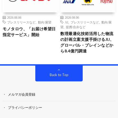
2026.08.06
2026.08.06
プレスリリースなど
,
動向/展望
AI
,
プレスリリースなど
,
動向/展
望
,
提携/合弁など
モノタロウ、「お届け希望日
数理最適化技術活用した物流
指定サービス」開始
の計画立案支援手掛けるJIJ、
グローバル・ブレインなどか
ら8.4億円調達
Back to Top
メルマガ会員登録
プライバシーポリシー