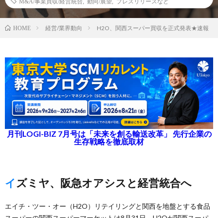
M&A/事業買収/経営統合
,
動向/展望
,
プレスリリースなど
経営/業界動向
H2O、関西スーパー買収を正式発表★速報
HOME
月刊LOGI-BIZ 7月号は「未来を創る輸送改革」 先行企業の
生存戦略を徹底取材
イズミヤ、阪急オアシスと経営統合へ
エイチ・ツー・オー（H2O）リテイリングと関西を地盤とする食品
スーパーの関西スーパーマーケットは8月31日、H2Oが関西スーパ