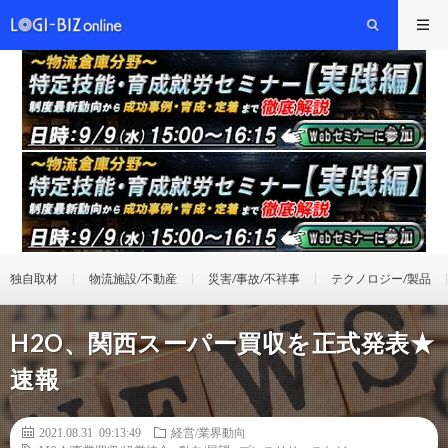
独自取材
物流施設/不動産
災害/事故/不祥事
テクノロジー/製品
H2O、関西スーパー買収を正式発表★
速報
2021.08.31 09:13:49
経営/業界動向