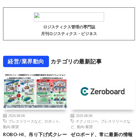
ロジスティクス管理の専門誌
月刊ロジスティクス・ビジネス
経営/業界動向
カテゴリの最新記事
2026.08.06
2026.08.06
プレスリリースなど
,
ロボット
,
テクノロジー
,
プレスリリースな
動向/展望
ど
,
動向/展望
ROBO-HI、吊り下げ式クレー
ゼロボード、常に最新の情報