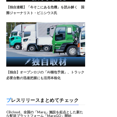
【独自連載】「今そこにある危機」を読み解く 国
際ジャーナリスト・ビニシウス氏
【独自】オープンロジの「AI梱包予測」、トラック
必要台数の迅速把握にも活用本格化
プレスリリースまとめてチェック
CBcloud、全国の「Marq」施設を起点とした新た
な配送プラットフォーム「MarqGO」開始