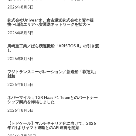
2026年8月5日
株式会社Univearth、倉吉運送株式会社と資本提
携〜山陰エリアへ実運送ネットワークを拡大〜
2026年8月5日
川崎重工業／ばら積運搬船「ARISTOS II」の引き渡
し
2026年8月5日
フジトランスコーポレーション／新造船「蓉翔丸」
就航
2026年8月5日
ネバーマイル：TGR Haas F1 Teamとのパートナー
シップ契約を締結しました
2026年8月5日
【トドケール】マルチキャリア化に向けて、2026
年7月よりヤマト運輸とのAPI連携を開始
2026年7月30日