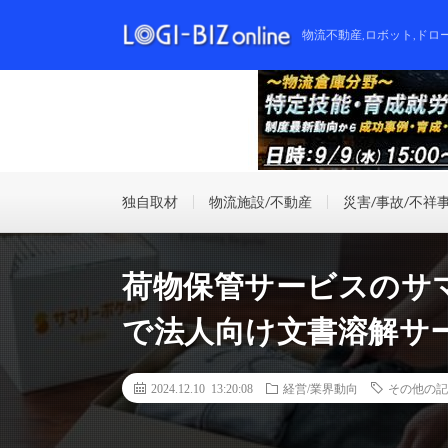
物流不動産,ロボット,ドロ
独自取材
物流施設/不動産
災害/事故/不祥
荷物保管サービスのサ
で法人向け文書溶解サ
2024.12.10 13:20:08
経営/業界動向
その他の記