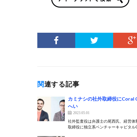
関連する記事
カミナシの社外取締役にCoral
へい
2023.05.01
社外監査役は弁護士の尾西氏、経営体
取締役に独立系ベンチャーキャピタルCora