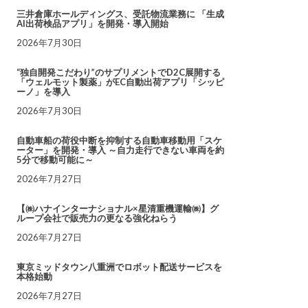
三井倉庫ホールディングス、受託物流業務に 「生成
AI出荷検品アプリ」を開発・導入開始
2026年7月30日
“独自開発こだわり”のサプリメントでD2C展開する
「ウェルモット製薬」がEC自動出荷アプリ「シッピ
ーノ」を導入
2026年7月30日
自動車船の荷役中断を抑制する自動車移動用「スケ
ーター」を開発・導入 ～自力走行できない車両を約
5分で移動可能に～
2026年7月27日
【㈱ハナインターナショナル×星清重機運輸㈱】グ
ループ会社で販売力の更なる強化ねらう
2026年7月27日
東京ミッドタウン八重洲でロボット配送サービスを
本格始動
2026年7月27日