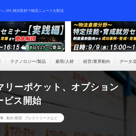
ーン,3PL,独自取材で物流ニュースを配信
事
テクノロジー/製品
雇用/人材
経営/業界動向
データ/
マリーポケット、オプション
ービス開始
事
,
動向/展望
,
プレスリリースなど