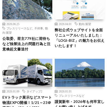
2026.06.25
2026.04.01
動向/展望
プレスリリースなど
,
不祥事
,
動
弊社公式ウェブサイトを全面
向/展望
リニューアルいたしました：
公取委、荷主779社に荷待ち
「LOGI-BIZ」の魅力をお伝え
など独禁法上の問題行為と注
いたします！
意喚起文書送付
2026.01.09
タイアップ2
2026.01.01
プレスリリースなど
EVトラック展示などスマート
謹賀新年・2026年も何卒宜し
物流EXPO開催！1/21～23＠
くお願い申し上げます