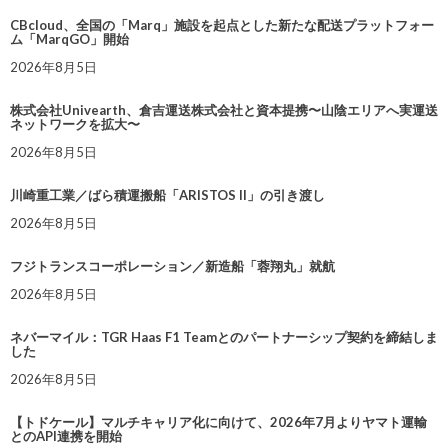
CBcloud、全国の「Marq」施設を起点とした新たな配送プラットフォー
ム「MarqGO」開始
2026年8月5日
株式会社Univearth、倉吉運送株式会社と資本提携〜山陰エリアへ実運送
ネットワークを拡大〜
2026年8月5日
川崎重工業／ばら積運搬船「ARISTOS II」の引き渡し
2026年8月5日
フジトランスコーポレーション／新造船「蓉翔丸」就航
2026年8月5日
ネバーマイル：TGR Haas F1 Teamとのパートナーシップ契約を締結しま
した
2026年8月5日
【トドケール】マルチキャリア化に向けて、2026年7月よりヤマト運輸
とのAPI連携を開始