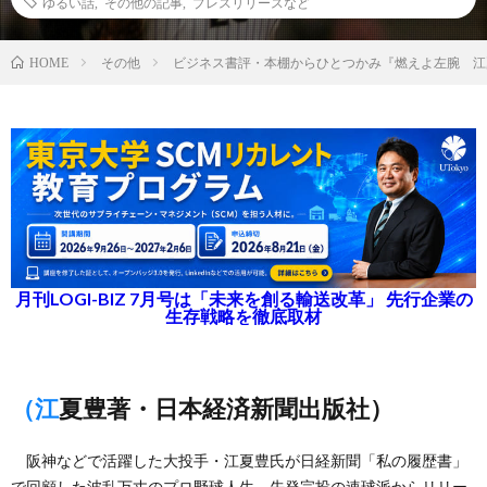
ゆるい話
,
その他の記事
,
プレスリリースなど
その他
ビジネス書評・本棚からひとつかみ『燃えよ左腕 江
HOME
月刊LOGI-BIZ 7月号は「未来を創る輸送改革」 先行企業の
生存戦略を徹底取材
（江夏豊著・日本経済新聞出版社）
阪神などで活躍した大投手・江夏豊氏が日経新聞「私の履歴書」
で回顧した波乱万丈のプロ野球人生。先発完投の速球派からリリー