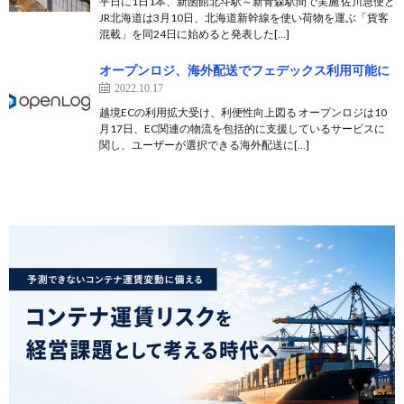
平日に1日1本、新函館北斗駅～新青森駅間で実施 佐川急便と
JR北海道は3月10日、北海道新幹線を使い荷物を運ぶ「貨客
混載」を同24日に始めると発表した[…]
オープンロジ、海外配送でフェデックス利用可能に
2022.10.17
越境ECの利用拡大受け、利便性向上図る オープンロジは10
月17日、EC関連の物流を包括的に支援しているサービスに
関し、ユーザーが選択できる海外配送に[…]