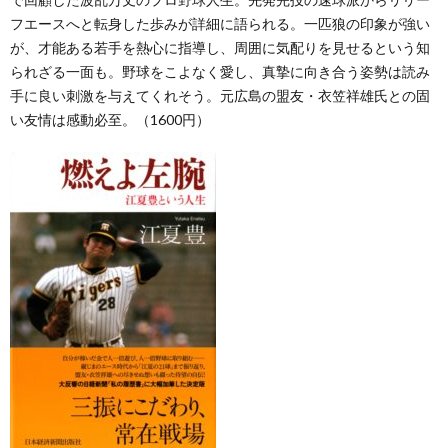
フエースへと転身した歩みが詳細に語られる。一匹狼の印象が強い
が、才能ある若手を熱心に指導し、周囲に気配りを見せるという知
られざる一面も。野球をこよなく愛し、真摯に向き合う姿勢は読み
手に良い刺激を与えてくれそう。元広島の盟友・衣笠祥雄氏との固
い友情は感動必至。（1600円）