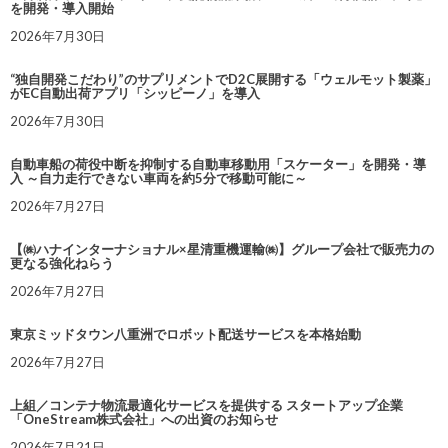
を開発・導入開始
2026年7月30日
“独自開発こだわり”のサプリメントでD2C展開する「ウェルモット製薬」
がEC自動出荷アプリ「シッピーノ」を導入
2026年7月30日
自動車船の荷役中断を抑制する自動車移動用「スケーター」を開発・導
入 ～自力走行できない車両を約5分で移動可能に～
2026年7月27日
【㈱ハナインターナショナル×星清重機運輸㈱】グループ会社で販売力の
更なる強化ねらう
2026年7月27日
東京ミッドタウン八重洲でロボット配送サービスを本格始動
2026年7月27日
上組／コンテナ物流最適化サービスを提供する スタートアップ企業
「OneStream株式会社」への出資のお知らせ
2026年7月21日