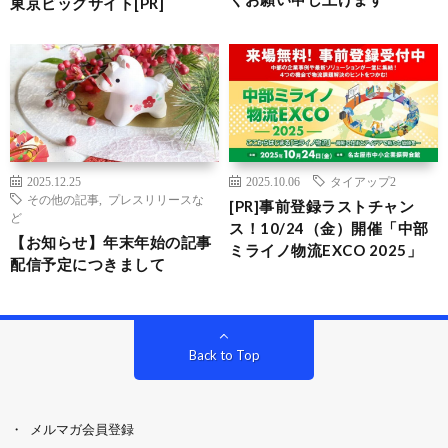
東京ビッグサイト[PR]
2025.12.25
2025.10.06
タイアップ2
その他の記事
,
プレスリリースな
[PR]事前登録ラストチャン
ど
ス！10/24（金）開催「中部
【お知らせ】年末年始の記事
ミライノ物流EXCO 2025」
配信予定につきまして
Back to Top
メルマガ会員登録