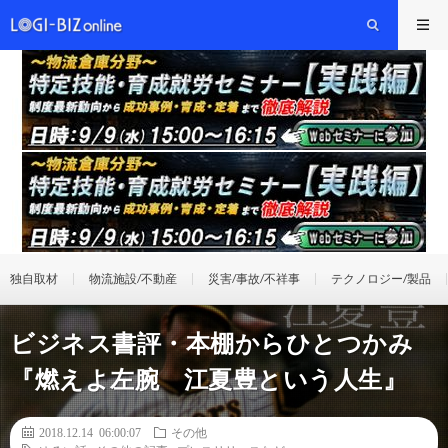
独自取材
物流施設/不動産
災害/事故/不祥事
テクノロジー/製品
ビジネス書評・本棚からひとつかみ
『燃えよ左腕 江夏豊という人生』
2018.12.14 06:00:07
その他