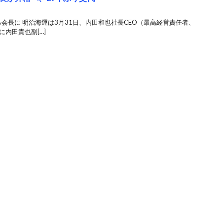
会長に 明治海運は3月31日、内田和也社長CEO（最高経営責任者、
内田貴也副[…]