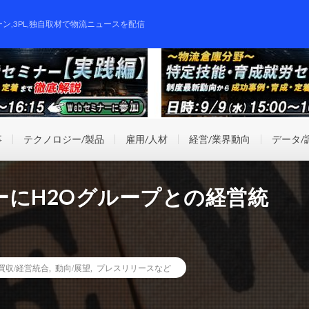
ーン,3PL,独自取材で物流ニュースを配信
事
テクノロジー/製品
雇用/人材
経営/業界動向
データ/
ーにH2Oグループとの経営統
業買収/経営統合
,
動向/展望
,
プレスリリースなど