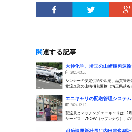
関連する記事
大伸化学、埼玉の山崎梱包運輸
2020.03.20
シンナーの安定供給や即納、品質管理体
物流企業の山崎梱包運輸（埼玉県越谷市
エニキャリの配送管理システム
2024.12.12
配達員とマッチング エニキャリは12
サービス「7NOW（セブンナウ）」の業
明治海運新社長に内田貴也副社