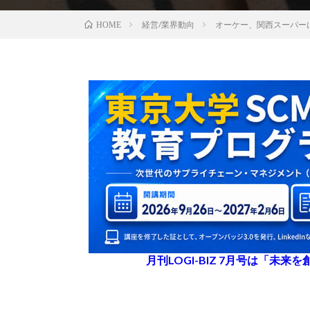
経営/業界動向
オーケー、関西スーパー
HOME
月刊LOGI-BIZ 7月号は「未