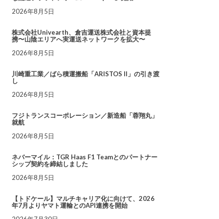
2026年8月5日
株式会社Univearth、倉吉運送株式会社と資本提
携〜山陰エリアへ実運送ネットワークを拡大〜
2026年8月5日
川崎重工業／ばら積運搬船「ARISTOS II」の引き渡
し
2026年8月5日
フジトランスコーポレーション／新造船「蓉翔丸」
就航
2026年8月5日
ネバーマイル：TGR Haas F1 Teamとのパートナー
シップ契約を締結しました
2026年8月5日
【トドケール】マルチキャリア化に向けて、2026
年7月よりヤマト運輸とのAPI連携を開始
2026年7月30日