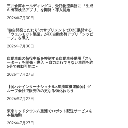
三井倉庫ホールディングス、受託物流業務に 「生成
AI出荷検品アプリ」を開発・導入開始
2026年7月30日
“独自開発こだわり”のサプリメントでD2C展開する
「ウェルモット製薬」がEC自動出荷アプリ「シッピ
ーノ」を導入
2026年7月30日
自動車船の荷役中断を抑制する自動車移動用「スケ
ーター」を開発・導入 ～自力走行できない車両を約
5分で移動可能に～
2026年7月27日
【㈱ハナインターナショナル×星清重機運輸㈱】グ
ループ会社で販売力の更なる強化ねらう
2026年7月27日
東京ミッドタウン八重洲でロボット配送サービスを
本格始動
2026年7月27日