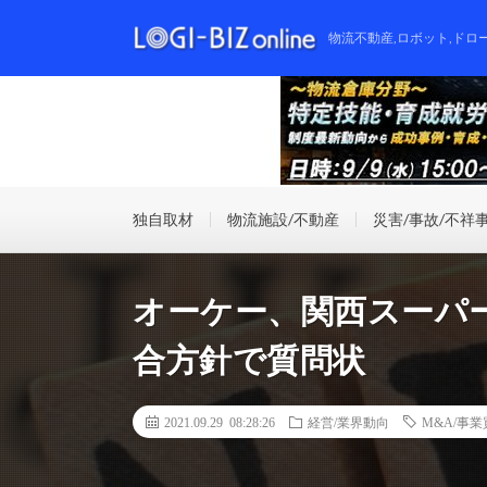
物流不動産,ロボット,ドロ
独自取材
物流施設/不動産
災害/事故/不祥
オーケー、関西スーパ
合方針で質問状
2021.09.29 08:28:26
経営/業界動向
M&A/事