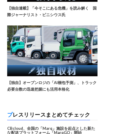
【独自連載】「今そこにある危機」を読み解く 国
際ジャーナリスト・ビニシウス氏
【独自】オープンロジの「AI梱包予測」、トラック
必要台数の迅速把握にも活用本格化
プレスリリースまとめてチェック
CBcloud、全国の「Marq」施設を起点とした新た
な配送プラットフォーム「MarqGO」開始