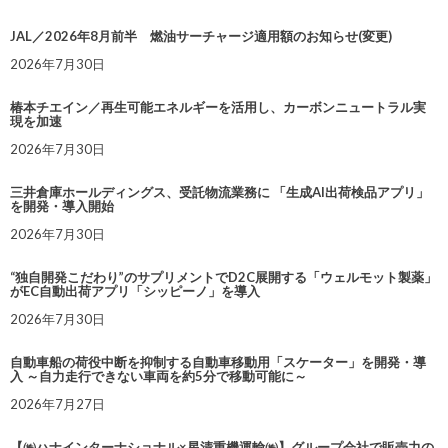
JAL／2026年8月前半 燃油サーチャージ適用額のお知らせ(変更)
2026年7月30日
椿本チエイン／再生可能エネルギーを活用し、カーボンニュートラル実
現を加速
2026年7月30日
三井倉庫ホールディングス、受託物流業務に 「生成AI出荷検品アプリ」
を開発・導入開始
2026年7月30日
“独自開発こだわり”のサプリメントでD2C展開する「ウェルモット製薬」
がEC自動出荷アプリ「シッピーノ」を導入
2026年7月30日
自動車船の荷役中断を抑制する自動車移動用「スケーター」を開発・導
入 ～自力走行できない車両を約5分で移動可能に～
2026年7月27日
【㈱ハナインターナショナル×星清重機運輸㈱】グループ会社で販売力の