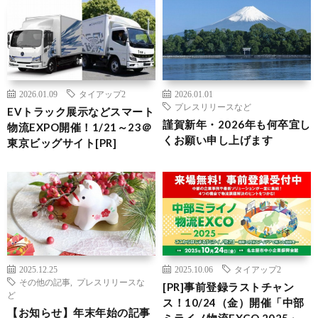
2026.01.09
タイアップ2
2026.01.01
プレスリリースなど
EVトラック展示などスマート
謹賀新年・2026年も何卒宜し
物流EXPO開催！1/21～23＠
くお願い申し上げます
東京ビッグサイト[PR]
2025.12.25
2025.10.06
タイアップ2
その他の記事
,
プレスリリースな
[PR]事前登録ラストチャン
ど
ス！10/24（金）開催「中部
【お知らせ】年末年始の記事
ミライノ物流EXCO 2025」