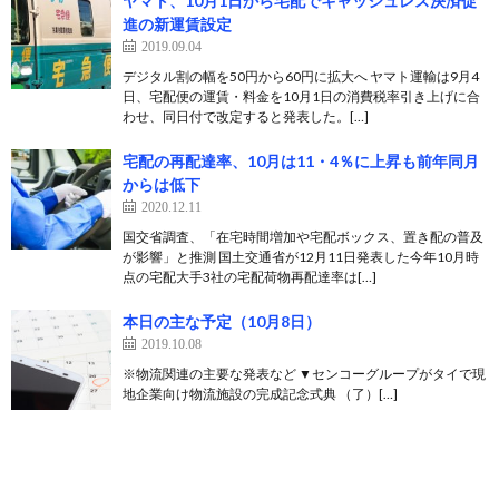
ヤマト、10月1日から宅配でキャッシュレス決済促
進の新運賃設定
2019.09.04
デジタル割の幅を50円から60円に拡大へ ヤマト運輸は9月4
日、宅配便の運賃・料金を10月1日の消費税率引き上げに合
わせ、同日付で改定すると発表した。[…]
宅配の再配達率、10月は11・4％に上昇も前年同月
からは低下
2020.12.11
国交省調査、「在宅時間増加や宅配ボックス、置き配の普及
が影響」と推測 国土交通省が12月11日発表した今年10月時
点の宅配大手3社の宅配荷物再配達率は[…]
本日の主な予定（10月8日）
2019.10.08
※物流関連の主要な発表など ▼センコーグループがタイで現
地企業向け物流施設の完成記念式典 （了）[…]