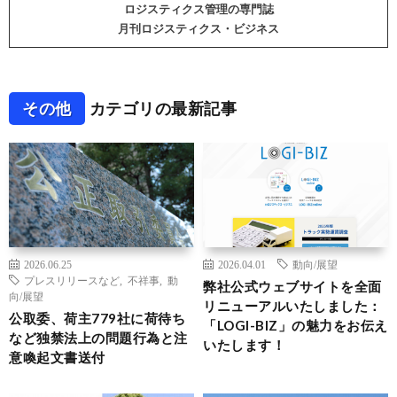
ロジスティクス管理の専門誌
月刊ロジスティクス・ビジネス
その他
カテゴリの最新記事
2026.06.25
2026.04.01
動向/展望
プレスリリースなど
,
不祥事
,
動
弊社公式ウェブサイトを全面
向/展望
リニューアルいたしました：
公取委、荷主779社に荷待ち
「LOGI-BIZ」の魅力をお伝え
など独禁法上の問題行為と注
いたします！
意喚起文書送付