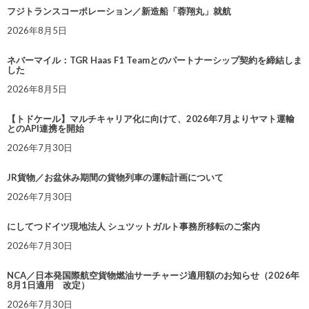
フジトランスコーポレーション／新造船「蓉翔丸」就航
2026年8月5日
ネバーマイル：TGR Haas F1 Teamとのパートナーシップ契約を締結しま
した
2026年8月5日
【トドケール】マルチキャリア化に向けて、2026年7月よりヤマト運輸
とのAPI連携を開始
2026年7月30日
JR貨物／お盆休み期間の貨物列車の運転計画について
2026年7月30日
にしてつドイツ現地法人 シュツットガルト事務所移転のご案内
2026年7月30日
NCA／日本発国際航空貨物燃油サーチャージ適用額のお知らせ（2026年
8月1日適用 改定）
2026年7月30日