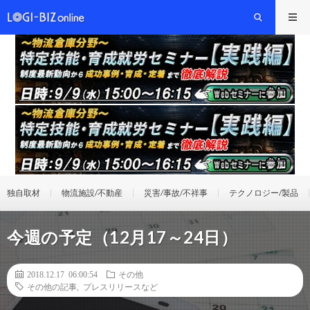
独自取材
物流施設/不動産
災害/事故/不祥事
テクノロジー/製品
今週の予定（12月17～24日）
2018.12.17 06:00:54
その他
その他の記事
,
プレスリリースなど