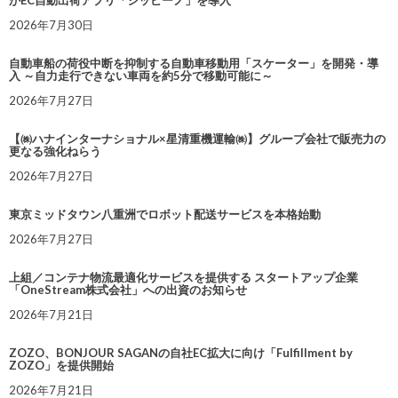
がEC自動出荷アプリ「シッピーノ」を導入
2026年7月30日
自動車船の荷役中断を抑制する自動車移動用「スケーター」を開発・導
入 ～自力走行できない車両を約5分で移動可能に～
2026年7月27日
【㈱ハナインターナショナル×星清重機運輸㈱】グループ会社で販売力の
更なる強化ねらう
2026年7月27日
東京ミッドタウン八重洲でロボット配送サービスを本格始動
2026年7月27日
上組／コンテナ物流最適化サービスを提供する スタートアップ企業
「OneStream株式会社」への出資のお知らせ
2026年7月21日
ZOZO、BONJOUR SAGANの自社EC拡大に向け「Fulfillment by
ZOZO」を提供開始
2026年7月21日