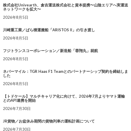
株式会社Univearth、倉吉運送株式会社と資本提携〜山陰エリアへ実運送
ネットワークを拡大〜
2026年8月5日
川崎重工業／ばら積運搬船「ARISTOS II」の引き渡し
2026年8月5日
フジトランスコーポレーション／新造船「蓉翔丸」就航
2026年8月5日
ネバーマイル：TGR Haas F1 Teamとのパートナーシップ契約を締結しま
した
2026年8月5日
【トドケール】マルチキャリア化に向けて、2026年7月よりヤマト運輸
とのAPI連携を開始
2026年7月30日
JR貨物／お盆休み期間の貨物列車の運転計画について
2026年7月30日