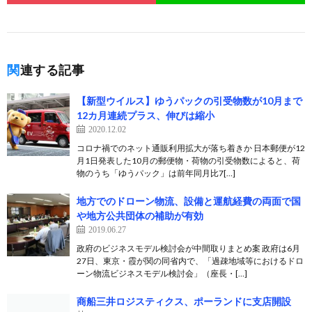
関連する記事
【新型ウイルス】ゆうパックの引受物数が10月まで
12カ月連続プラス、伸びは縮小
2020.12.02
コロナ禍でのネット通販利用拡大が落ち着きか 日本郵便が12
月1日発表した10月の郵便物・荷物の引受物数によると、荷
物のうち「ゆうパック」は前年同月比7[…]
地方でのドローン物流、設備と運航経費の両面で国
や地方公共団体の補助が有効
2019.06.27
政府のビジネスモデル検討会が中間取りまとめ案 政府は6月
27日、東京・霞が関の同省内で、「過疎地域等におけるドロ
ーン物流ビジネスモデル検討会」（座長・[…]
商船三井ロジスティクス、ポーランドに支店開設