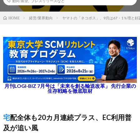
動向/展望
,
プレスリリースなど
経営/業界動向
ヤマトの「ネコポス」、9月は67・1％増と好
HOME
月刊LOGI-BIZ 7月号は「未来を創る輸送改革」 先行企業の
生存戦略を徹底取材
宅配全体も20カ月連続プラス、EC利用普
及が追い風