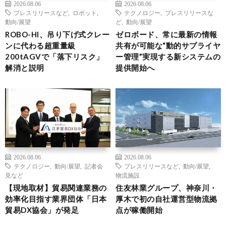
2026.08.06
2026.08.06
プレスリリースなど
,
ロボット
,
テクノロジー
,
プレスリリースな
動向/展望
ど
,
動向/展望
ROBO-HI、吊り下げ式クレー
ゼロボード、常に最新の情報
ンに代わる超重量級
共有が可能な“動的サプライヤ
200tAGVで「落下リスク」
ー管理”実現する新システムの
解消と説明
提供開始へ
2026.08.06
2026.08.06
テクノロジー
,
動向/展望
,
記者会
プレスリリースなど
,
動向/展望
,
見など
物流施設
【現地取材】貿易関連業務の
住友林業グループ、神奈川・
効率化目指す業界団体「日本
厚木で初の自社運営型物流拠
貿易DX協会」が発足
点が稼働開始