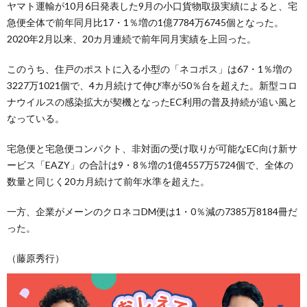
ヤマト運輸が10月6日発表した9月の小口貨物取扱実績によると、宅
急便全体で前年同月比17・1％増の1億7784万6745個となった。
2020年2月以来、20カ月連続で前年同月実績を上回った。
このうち、住戸のポストに入る小型の「ネコポス」は67・1％増の
3227万1021個で、4カ月続けて伸び率が50％台を超えた。新型コロ
ナウイルスの感染拡大が契機となったEC利用の普及持続が追い風と
なっている。
宅急便と宅急便コンパクト、非対面の受け取りが可能なEC向け新サ
ービス「EAZY」の合計は9・8％増の1億4557万5724個で、全体の
数量と同じく20カ月続けて前年水準を超えた。
一方、企業がメーンのクロネコDM便は1・0％減の7385万8184冊だ
った。
（藤原秀行）