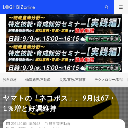
独自取材
物流施設/不動産
災害/事故/不祥事
テクノロジー/製品
ヤマトの「ネコポス」、9月は67・
1％増と好調維持
2021.10.06 16:50:13
経営/業界動向