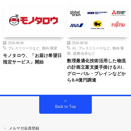
2026.08.06
2026.08.06
プレスリリースなど
,
動向/展望
AI
,
プレスリリースなど
,
動向/展
望
,
提携/合弁など
モノタロウ、「お届け希望日
数理最適化技術活用した物流
指定サービス」開始
の計画立案支援手掛けるJIJ、
グローバル・ブレインなどか
ら8.4億円調達
Back to Top
メルマガ会員登録