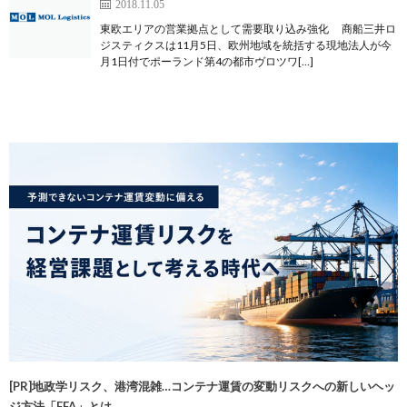
2018.11.05
東欧エリアの営業拠点として需要取り込み強化 商船三井ロ
ジスティクスは11月5日、欧州地域を統括する現地法人が今
月1日付でポーランド第4の都市ヴロツワ[…]
[PR]地政学リスク、港湾混雑…コンテナ運賃の変動リスクへの新しいヘッ
ジ方法「FFA」とは