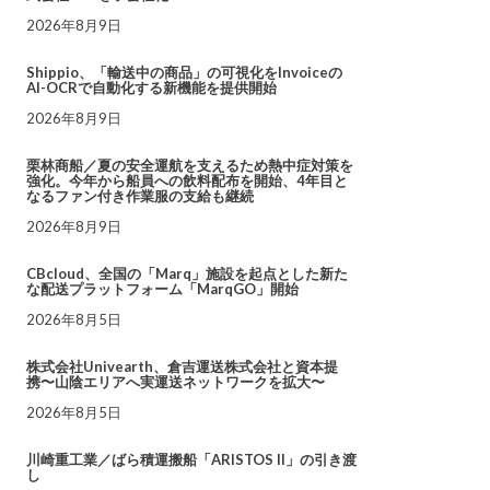
2026年8月9日
Shippio、「輸送中の商品」の可視化をInvoiceの
AI-OCRで自動化する新機能を提供開始
2026年8月9日
栗林商船／夏の安全運航を支えるため熱中症対策を
強化。今年から船員への飲料配布を開始、4年目と
なるファン付き作業服の支給も継続
2026年8月9日
CBcloud、全国の「Marq」施設を起点とした新た
な配送プラットフォーム「MarqGO」開始
2026年8月5日
株式会社Univearth、倉吉運送株式会社と資本提
携〜山陰エリアへ実運送ネットワークを拡大〜
2026年8月5日
川崎重工業／ばら積運搬船「ARISTOS II」の引き渡
し