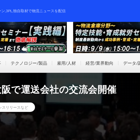
ーン,3PL,独自取材で物流ニュースを配信
事
テクノロジー/製品
雇用/人材
経営/業界動向
データ/
大阪で運送会社の交流会開催
レスリリースなど