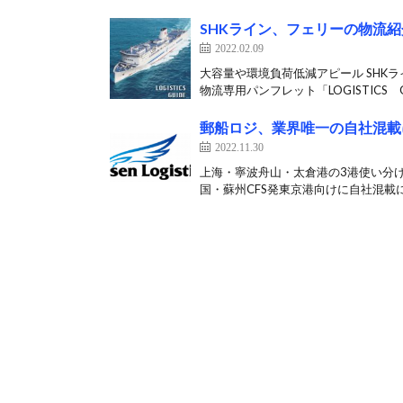
SHKライン、フェリーの物流
2022.02.09
大容量や環境負荷低減アピール SHK
物流専用パンフレット「LOGISTICS G
郵船ロジ、業界唯一の自社混載
2022.11.30
上海・寧波舟山・太倉港の3港使い分け
国・蘇州CFS発東京港向けに自社混載に