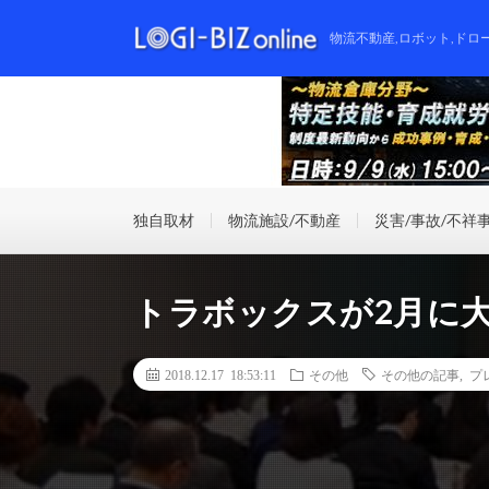
物流不動産,ロボット,ドロ
独自取材
物流施設/不動産
災害/事故/不祥
トラボックスが2月に
2018.12.17 18:53:11
その他
その他の記事
,
プ