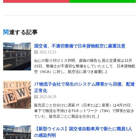
関連する記事
国交省、不適切整備で日本貨物航空に厳重注意
2022.12.23
ねじの取り付けミス判明、虚偽の報告も 国土交通省は12月
23日、整備士が不適切な整備をしていたとして、日本貨物航
空（NCA）に対し、航空法に基づき厳重[…]
JT物流子会社で発生のシステム障害から回復、配達
正常化
2025.04.29
販売店ごと仕分けに遅延 JT（日本たばこ産業）は4月25日、
傘下で物流を手掛けるTSネットワーク（TSN）で障害が起き
ていた、販売店ごとに製品を仕分け[…]
【新型ウイルス】国交省自動車局で新たに職員1人
の感染判明