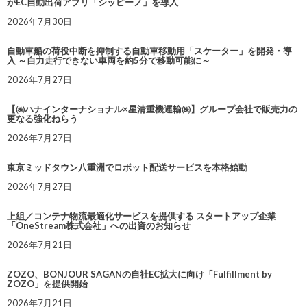
がEC自動出荷アプリ「シッピーノ」を導入
2026年7月30日
自動車船の荷役中断を抑制する自動車移動用「スケーター」を開発・導
入 ～自力走行できない車両を約5分で移動可能に～
2026年7月27日
【㈱ハナインターナショナル×星清重機運輸㈱】グループ会社で販売力の
更なる強化ねらう
2026年7月27日
東京ミッドタウン八重洲でロボット配送サービスを本格始動
2026年7月27日
上組／コンテナ物流最適化サービスを提供する スタートアップ企業
「OneStream株式会社」への出資のお知らせ
2026年7月21日
ZOZO、BONJOUR SAGANの自社EC拡大に向け「Fulfillment by
ZOZO」を提供開始
2026年7月21日