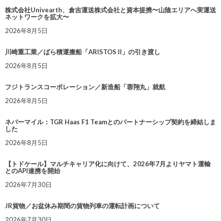
株式会社Univearth、倉吉運送株式会社と資本提携〜山陰エリアへ実運送
ネットワークを拡大〜
2026年8月5日
川崎重工業／ばら積運搬船「ARISTOS II」の引き渡し
2026年8月5日
フジトランスコーポレーション／新造船「蓉翔丸」就航
2026年8月5日
ネバーマイル：TGR Haas F1 Teamとのパートナーシップ契約を締結しま
した
2026年8月5日
【トドケール】マルチキャリア化に向けて、2026年7月よりヤマト運輸
とのAPI連携を開始
2026年7月30日
JR貨物／お盆休み期間の貨物列車の運転計画について
2026年7月30日