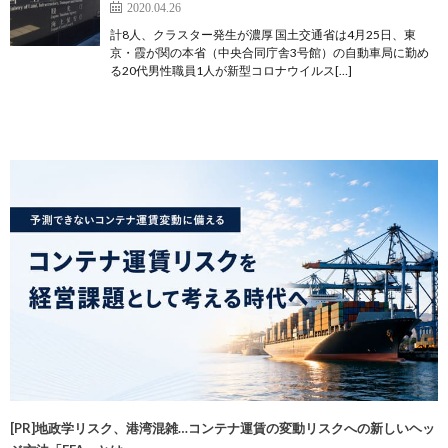
2020.04.26
計8人、クラスター発生が濃厚 国土交通省は4月25日、東
京・霞が関の本省（中央合同庁舎3号館）の自動車局に勤め
る20代男性職員1人が新型コロナウイルス[…]
[PR]地政学リスク、港湾混雑…コンテナ運賃の変動リスクへの新しいヘッ