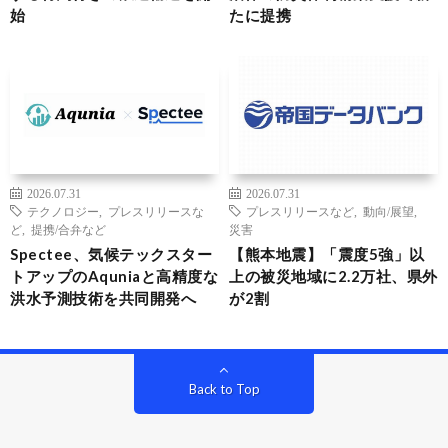
始
たに提携
2026.07.31
2026.07.31
テクノロジー
,
プレスリリースな
プレスリリースなど
,
動向/展望
,
ど
,
提携/合弁など
災害
Spectee、気候テックスター
【熊本地震】「震度5強」以
トアップのAquniaと高精度な
上の被災地域に2.2万社、県外
洪水予測技術を共同開発へ
が2割
Back to Top