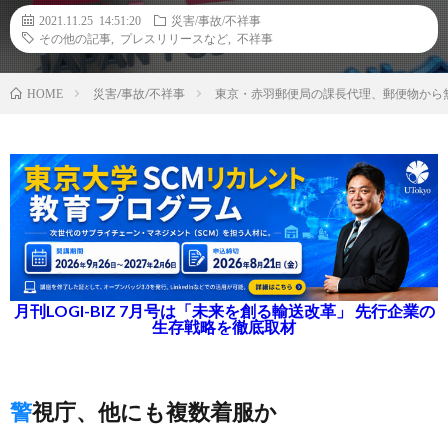
2021.11.25 14:51:20
災害/事故/不祥事
その他の記事
,
プレスリリースなど
,
不祥事
災害/事故/不祥事
東京・赤羽郵便局の課長代理、郵便物から
HOME
月刊LOGI-BIZ 7月号は「未来を創る輸送改革」 先行企業の
生存戦略を徹底取材
警視庁、他にも複数着服か