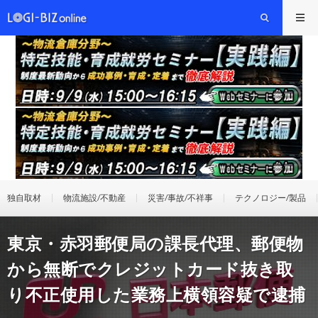
独自取材
物流施設/不動産
災害/事故/不祥事
テクノロジー/製品
東京・赤羽郵便局の課長代理、郵便物
から無断でクレジットカード抜き取
り不正使用した業務上横領容疑で逮捕