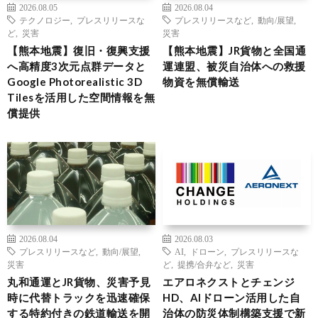
2026.08.05
2026.08.04
テクノロジー
,
プレスリリースな
プレスリリースなど
,
動向/展望
,
ど
,
災害
災害
【熊本地震】復旧・復興支援
【熊本地震】JR貨物と全国通
へ高精度3次元点群データと
運連盟、被災自治体への救援
Google Photorealistic 3D
物資を無償輸送
Tilesを活用した空間情報を無
償提供
2026.08.04
2026.08.03
プレスリリースなど
,
動向/展望
,
AI
,
ドローン
,
プレスリリースな
災害
ど
,
提携/合弁など
,
災害
丸和通運とJR貨物、災害予見
エアロネクストとチェンジ
時に代替トラックを迅速確保
HD、AIドローン活用した自
する特約付きの鉄道輸送を開
治体の防災体制構築支援で新