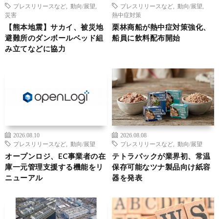
プレスリリースなど
,
動向/展望
,
プレスリリースなど
,
動向/展望
,
災害
熱中症対策
【熊本地震】サカイ、被災地
栗林商船が熱中症対策強化、
避難所のダンボールベッド組
船員に飲料配布開始
み立てなどに協力
2026.08.10
2026.08.08
プレスリリースなど
,
動向/展望
プレスリリースなど
,
動向/展望
オープンロジ、EC事業者の在
テトラパックが業界初、常温
庫一元管理支援する機能をリ
保存可能なツナ製品向け紙容
ニューアル
器を発表