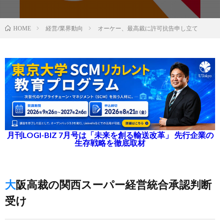
経営/業界動向
オーケー、最高裁に許可抗告申し立て
HOME
月刊LOGI-BIZ 7月号は「未来を創る輸送改革」 先行企業の
生存戦略を徹底取材
大阪高裁の関西スーパー経営統合承認判断
受け