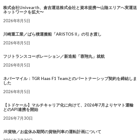
株式会社Univearth、倉吉運送株式会社と資本提携〜山陰エリアへ実運送
ネットワークを拡大〜
2026年8月5日
川崎重工業／ばら積運搬船「ARISTOS II」の引き渡し
2026年8月5日
フジトランスコーポレーション／新造船「蓉翔丸」就航
2026年8月5日
ネバーマイル：TGR Haas F1 Teamとのパートナーシップ契約を締結しま
した
2026年8月5日
【トドケール】マルチキャリア化に向けて、2026年7月よりヤマト運輸
とのAPI連携を開始
2026年7月30日
JR貨物／お盆休み期間の貨物列車の運転計画について