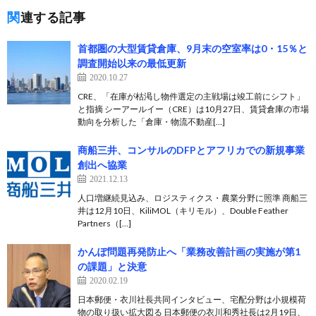
関連する記事
首都圏の大型賃貸倉庫、9月末の空室率は0・15％と
調査開始以来の最低更新
2020.10.27
CRE、「在庫が枯渇し物件選定の主戦場は竣工前にシフト」
と指摘 シーアールイー（CRE）は10月27日、賃貸倉庫の市場
動向を分析した「倉庫・物流不動産[…]
商船三井、コンサルのDFPとアフリカでの新規事業
創出へ協業
2021.12.13
人口増継続見込み、ロジスティクス・農業分野に照準 商船三
井は12月10日、KiliMOL（キリモル）、Double Feather
Partners（[…]
かんぽ問題再発防止へ「業務改善計画の実施が第1
の課題」と決意
2020.02.19
日本郵便・衣川社長共同インタビュー、宅配分野は小規模荷
物の取り扱い拡大図る 日本郵便の衣川和秀社長は2月19日、