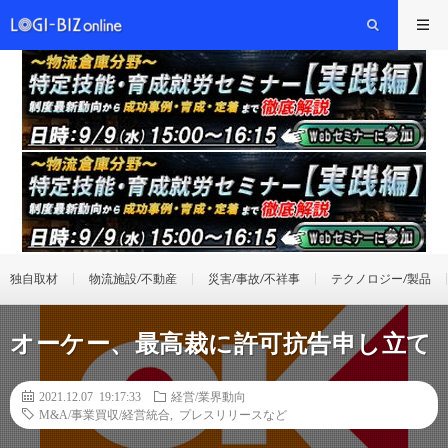
独自取材
物流施設/不動産
災害/事故/不祥事
テクノロジー/製品
オーケー、最高裁に許可抗告申し立て
2021.12.07 19:17:33
経営/業界動向
M&A/事業買収/経営統合
,
プレスリリースなど