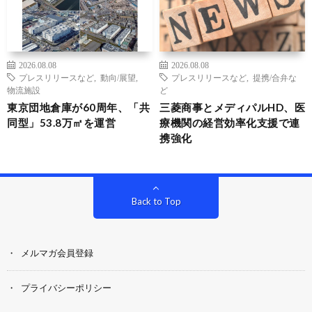
2026.08.08
2026.08.08
プレスリリースなど
,
動向/展望
,
プレスリリースなど
,
提携/合弁な
物流施設
ど
東京団地倉庫が60周年、「共
三菱商事とメディパルHD、医
同型」53.8万㎡を運営
療機関の経営効率化支援で連
携強化
Back to Top
メルマガ会員登録
プライバシーポリシー