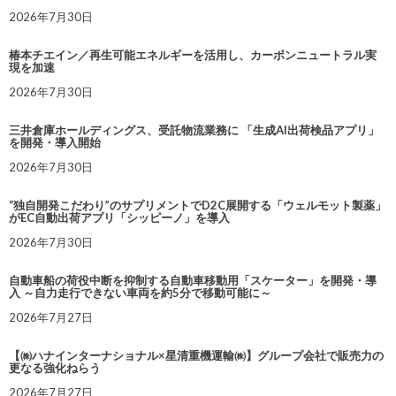
2026年7月30日
椿本チエイン／再生可能エネルギーを活用し、カーボンニュートラル実
現を加速
2026年7月30日
三井倉庫ホールディングス、受託物流業務に 「生成AI出荷検品アプリ」
を開発・導入開始
2026年7月30日
“独自開発こだわり”のサプリメントでD2C展開する「ウェルモット製薬」
がEC自動出荷アプリ「シッピーノ」を導入
2026年7月30日
自動車船の荷役中断を抑制する自動車移動用「スケーター」を開発・導
入 ～自力走行できない車両を約5分で移動可能に～
2026年7月27日
【㈱ハナインターナショナル×星清重機運輸㈱】グループ会社で販売力の
更なる強化ねらう
2026年7月27日