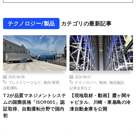
テクノロジー/製品
カテゴリの最新記事
2026.08.08
2026.08.07
プレスリリースなど
,
動向/展望
,
テクノロジー
,
動画
,
物流施設
,
自動運転
記者会見など
T2が品質マネジメントシステ
【現地取材・動画】霞ヶ関キ
ムの国際規格「ISO9001」認
ャピタル、川崎・東扇島の冷
証取得、自動運転分野で国内
凍自動倉庫を公開
初