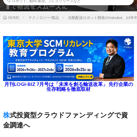
ロボット
,
動向/展望
,
プレスリリースなど
テクノロジー/製品
自動配送ロボット開発のHakobot、23
HOME
月刊LOGI-BIZ 7月号は「未来を創る輸送改革」 先行企業の
生存戦略を徹底取材
株式投資型クラウドファンディングで資
金調達へ