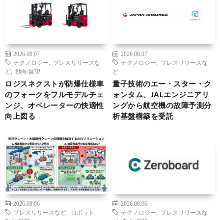
2026.08.07
2026.08.07
テクノロジー
,
プレスリリースな
テクノロジー
,
プレスリリースな
ど
,
動向/展望
ど
ロジスネクストが防爆仕様車
量子技術のエー・スター・ク
のフォークをフルモデルチェ
ォンタム、JALエンジニアリ
ンジ、オペレーターの快適性
ングから航空機の故障予測分
向上図る
析基盤構築を受託
2026.08.06
2026.08.06
プレスリリースなど
,
ロボット
,
テクノロジー
,
プレスリリースな