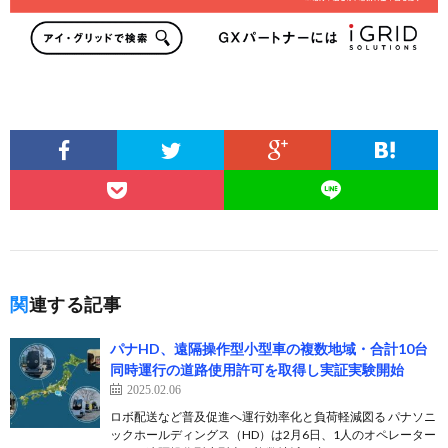
関連する記事
パナHD、遠隔操作型小型車の複数地域・合計10台
同時運行の道路使用許可を取得し実証実験開始
2025.02.06
ロボ配送など普及促進へ運行効率化と負荷軽減図る パナソニ
ックホールディングス（HD）は2月6日、1人のオペレーター