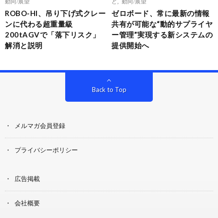
動向/展望
ど
,
動向/展望
ROBO-HI、吊り下げ式クレー
ゼロボード、常に最新の情報
ンに代わる超重量級
共有が可能な“動的サプライヤ
200tAGVで「落下リスク」
ー管理”実現する新システムの
解消と説明
提供開始へ
Back to Top
メルマガ会員登録
プライバシーポリシー
広告掲載
会社概要