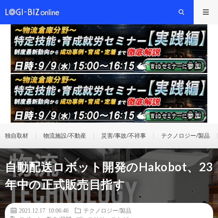
独自取材
物流施設/不動産
災害/事故/不祥事
テクノロジー/製品
自動配送ロボット開発のHakobot、23
年中の正式販売目指す
2021.12.17 10:06:46
テクノロジー/製品