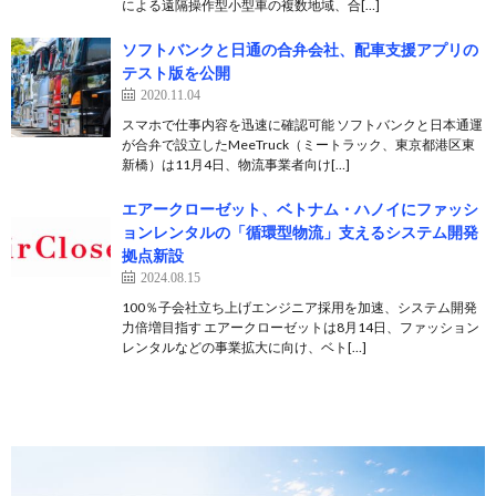
による遠隔操作型小型車の複数地域、合[…]
ソフトバンクと日通の合弁会社、配車支援アプリの
テスト版を公開
2020.11.04
スマホで仕事内容を迅速に確認可能 ソフトバンクと日本通運
が合弁で設立したMeeTruck（ミートラック、東京都港区東
新橋）は11月4日、物流事業者向け[…]
エアークローゼット、ベトナム・ハノイにファッシ
ョンレンタルの「循環型物流」支えるシステム開発
拠点新設
2024.08.15
100％子会社立ち上げエンジニア採用を加速、システム開発
力倍増目指す ​エアークローゼットは8月14日、ファッション
レンタルなどの事業拡大に向け、ベト[…]