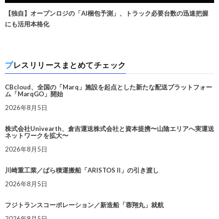
【独自】オープンロジの「AI梱包予測」、トラック必要台数の迅速把握
にも活用本格化
プレスリリースまとめてチェック
CBcloud、全国の「Marq」施設を起点とした新たな配送プラットフォー
ム「MarqGO」開始
2026年8月5日
株式会社Univearth、倉吉運送株式会社と資本提携〜山陰エリアへ実運送
ネットワークを拡大〜
2026年8月5日
川崎重工業／ばら積運搬船「ARISTOS II」の引き渡し
2026年8月5日
フジトランスコーポレーション／新造船「蓉翔丸」就航
2026年8月5日