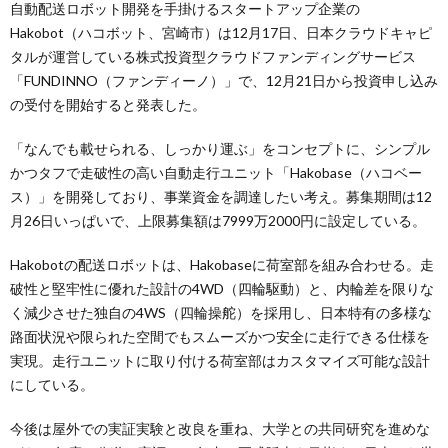
自動配送ロボット開発を手掛けるスタートアップ企業の
Hakobot（ハコボット、宮崎市）は12月17日、日本クラウドキャピ
タルが運営している株式投資型クラウドファンディングサービス
「FUNDINNO（ファンディーノ）」で、12月21日から投資申し込み
の受付を開始すると発表した。
「なんでも載せられる、しっかり運ぶ」をコンセプトに、シンプル
かつタフで走破性の高い自動走行ユニット「Hakobase（ハコベー
ス）」を開発しており、事業資金を調達したい考え。募集期間は12
月26日いっぱいで、上限募集額は7999万2000円に設定している。
Hakobotの配送ロボットは、Hakobaseに荷室部を組み合わせる。走
破性と堅牢性に優れた設計の4WD（四輪駆動）と、内輪差を限りな
く減少させた独自の4WS（四輪操舵）を採用し、日本特有の多様な
路面状況や限られた空間でもスムーズかつ安全に走行できる仕様を
実現。走行ユニットに取り付ける荷室部はカスタマイズ可能な設計
にしている。
今後は屋外での実証実験と改良を重ね、大学との共同研究を進めな