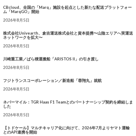
CBcloud、全国の「Marq」施設を起点とした新たな配送プラットフォー
ム「MarqGO」開始
2026年8月5日
株式会社Univearth、倉吉運送株式会社と資本提携〜山陰エリアへ実運送
ネットワークを拡大〜
2026年8月5日
川崎重工業／ばら積運搬船「ARISTOS II」の引き渡し
2026年8月5日
フジトランスコーポレーション／新造船「蓉翔丸」就航
2026年8月5日
ネバーマイル：TGR Haas F1 Teamとのパートナーシップ契約を締結しま
した
2026年8月5日
【トドケール】マルチキャリア化に向けて、2026年7月よりヤマト運輸
とのAPI連携を開始