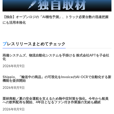
【独自】オープンロジの「AI梱包予測」、トラック必要台数の迅速把握
にも活用本格化
プレスリリースまとめてチェック
両備システムズ、物流自動化システムを手掛ける 株式会社APTを子会社
化
2026年8月9日
Shippio、「輸送中の商品」の可視化をInvoiceのAI-OCRで自動化する新
機能を提供開始
2026年8月9日
栗林商船／夏の安全運航を支えるため熱中症対策を強化。今年から船員
への飲料配布を開始、4年目となるファン付き作業服の支給も継続
2026年8月9日