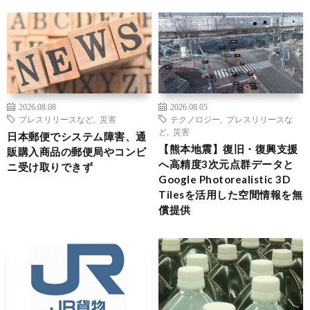
2026.08.08
2026.08.05
プレスリリースなど
,
災害
テクノロジー
,
プレスリリースな
ど
,
災害
日本郵便でシステム障害、通
【熊本地震】復旧・復興支援
販購入商品の郵便局やコンビ
へ高精度3次元点群データと
ニ受け取りできず
Google Photorealistic 3D
Tilesを活用した空間情報を無
償提供