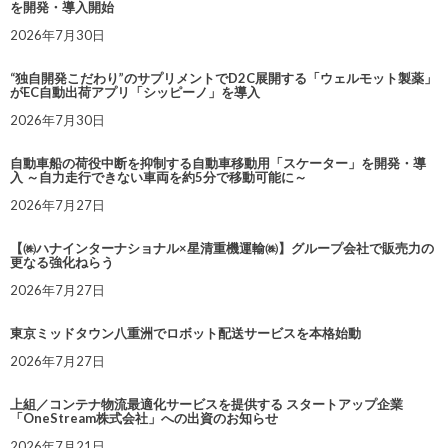
を開発・導入開始
2026年7月30日
“独自開発こだわり”のサプリメントでD2C展開する「ウェルモット製薬」
がEC自動出荷アプリ「シッピーノ」を導入
2026年7月30日
自動車船の荷役中断を抑制する自動車移動用「スケーター」を開発・導
入 ～自力走行できない車両を約5分で移動可能に～
2026年7月27日
【㈱ハナインターナショナル×星清重機運輸㈱】グループ会社で販売力の
更なる強化ねらう
2026年7月27日
東京ミッドタウン八重洲でロボット配送サービスを本格始動
2026年7月27日
上組／コンテナ物流最適化サービスを提供する スタートアップ企業
「OneStream株式会社」への出資のお知らせ
2026年7月21日