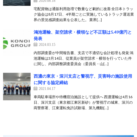
2020.08.18
宅配貨物は通販利用急増で数量など劇的に改善 全日本トラッ
ク協会は8月17日、4半期ごとに実施しているトラック運送業
界の景況感調査結果を公表した。 業界[…]
鴻池運輸、架空請求・横領など不正額は5.49億円と
発表
2024.03.15
内部調査委が中間報告書、支店で不適切な会計処理も発覚 鴻
池運輸は3月14日、従業員が架空請求・横領を行っていた件
に関し、内部調整調査委員会（委員長・山[…]
西濃の東京・深川支店と警視庁、災害時の施設使用
に関する協定締結
2021.04.17
車両駐車場所や待機宿泊施設として提供へ 西濃運輸は4月16
日、深川支店（東京都江東区新砂）が警視庁の城東、深川の
両警察署、江東運転免許試験場、第九機動[…]