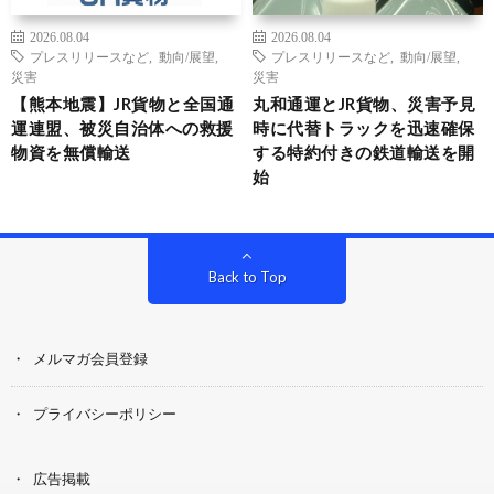
2026.08.04
2026.08.04
プレスリリースなど
,
動向/展望
,
プレスリリースなど
,
動向/展望
,
災害
災害
【熊本地震】JR貨物と全国通
丸和通運とJR貨物、災害予見
運連盟、被災自治体への救援
時に代替トラックを迅速確保
物資を無償輸送
する特約付きの鉄道輸送を開
始
Back to Top
メルマガ会員登録
プライバシーポリシー
広告掲載