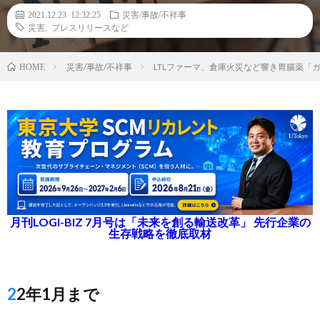
2021.12.23 12:32:25
災害/事故/不祥事
災害
,
プレスリリースなど
災害/事故/不祥事
LTLファーマ、倉庫火災など響き胃腸薬「
HOME
月刊LOGI-BIZ 7月号は「未来を創る輸送改革」 先行企業の
生存戦略を徹底取材
22年1月まで