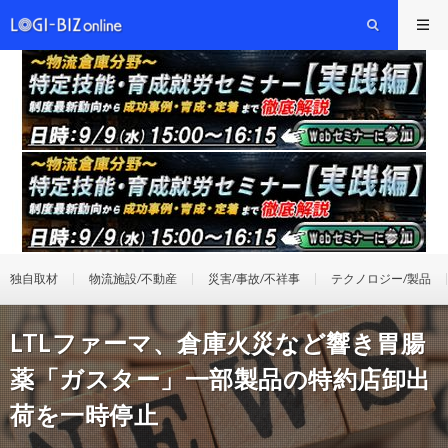
独自取材
物流施設/不動産
災害/事故/不祥事
テクノロジー/製品
LTLファーマ、倉庫火災など響き胃腸
薬「ガスター」一部製品の特約店卸出
荷を一時停止