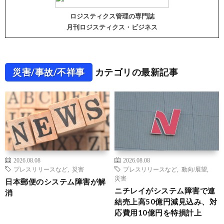
ロジスティクス管理の専門誌
月刊ロジスティクス・ビジネス
災害/事故/不祥事
カテゴリの最新記事
2026.08.08
2026.08.08
プレスリリースなど
,
災害
プレスリリースなど
,
動向/展望
,
災害
日本郵便のシステム障害が解
ニチレイがシステム障害で連
消
結売上高50億円減見込み、対
応費用10億円を特損計上