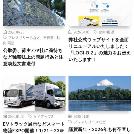
2026.06.25
2026.04.01
動向/展望
プレスリリースなど
,
不祥事
,
動
弊社公式ウェブサイトを全面
向/展望
リニューアルいたしました：
公取委、荷主779社に荷待ち
「LOGI-BIZ」の魅力をお伝え
など独禁法上の問題行為と注
いたします！
意喚起文書送付
2026.01.09
タイアップ2
2026.01.01
プレスリリースなど
EVトラック展示などスマート
謹賀新年・2026年も何卒宜し
物流EXPO開催！1/21～23＠