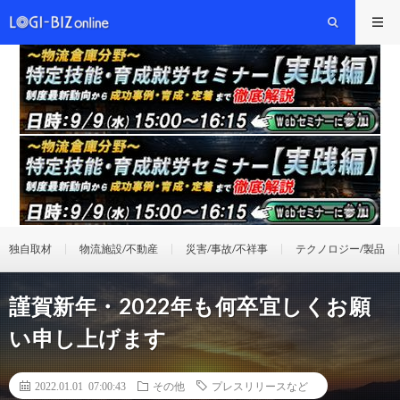
独自取材
物流施設/不動産
災害/事故/不祥事
テクノロジー/製品
謹賀新年・2022年も何卒宜しくお願
い申し上げます
2022.01.01 07:00:43
その他
プレスリリースなど