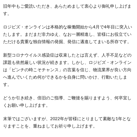
旧年中もご愛読いただき、あらためまして衷心より御礼申し上げま
す。
ロジビズ・オンラインは本格的な稼働開始から4月で4年目に突入い
たします。まだまだ非力ゆえ、なお一層精進し、皆様にお役立てい
ただける貴重な独自情報の発掘、発信に邁進してまいる所存です。
新型コロナウイルス感染症は収束したとは言えず、人手不足などの
課題も依然厳しい状況が続きます。しかし、ロジビズ・オンライン
は「ピンチの時こそチャンス」の言葉を信じ、物流業界が良い方向
へ進んでいくため何ができるかを自身に問いかけ、行動いたしま
す。
どうか引き続き、倍旧のご指導、ご鞭撻を賜りますよう、何卒宜し
くお願い申し上げます。
末筆ではございますが、2022年が皆様にとりまして素敵な1年とな
りますことを、重ねましてお祈り申し上げます。