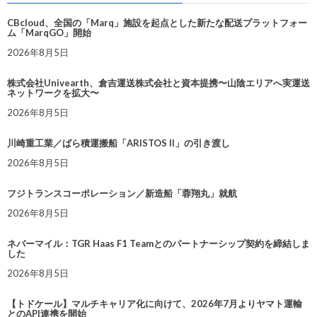
CBcloud、全国の「Marq」施設を起点とした新たな配送プラットフォー
ム「MarqGO」開始
2026年8月5日
株式会社Univearth、倉吉運送株式会社と資本提携〜山陰エリアへ実運送
ネットワークを拡大〜
2026年8月5日
川崎重工業／ばら積運搬船「ARISTOS II」の引き渡し
2026年8月5日
フジトランスコーポレーション／新造船「蓉翔丸」就航
2026年8月5日
ネバーマイル：TGR Haas F1 Teamとのパートナーシップ契約を締結しま
した
2026年8月5日
【トドケール】マルチキャリア化に向けて、2026年7月よりヤマト運輸
とのAPI連携を開始