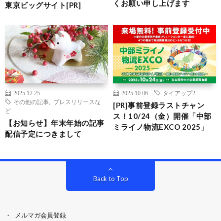
くお願い申し上げます
東京ビッグサイト[PR]
2025.12.25
2025.10.06
タイアップ2
その他の記事
,
プレスリリースな
[PR]事前登録ラストチャン
ど
ス！10/24（金）開催「中部
【お知らせ】年末年始の記事
ミライノ物流EXCO 2025」
配信予定につきまして
Back to Top
メルマガ会員登録