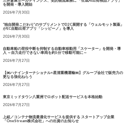
三井倉庫ホールディングス、受託物流業務に 「生成AI出荷検品アプリ」
を開発・導入開始
2026年7月30日
“独自開発こだわり”のサプリメントでD2C展開する「ウェルモット製薬」
がEC自動出荷アプリ「シッピーノ」を導入
2026年7月30日
自動車船の荷役中断を抑制する自動車移動用「スケーター」を開発・導
入 ～自力走行できない車両を約5分で移動可能に～
2026年7月27日
【㈱ハナインターナショナル×星清重機運輸㈱】グループ会社で販売力の
更なる強化ねらう
2026年7月27日
東京ミッドタウン八重洲でロボット配送サービスを本格始動
2026年7月27日
上組／コンテナ物流最適化サービスを提供する スタートアップ企業
「OneStream株式会社」への出資のお知らせ