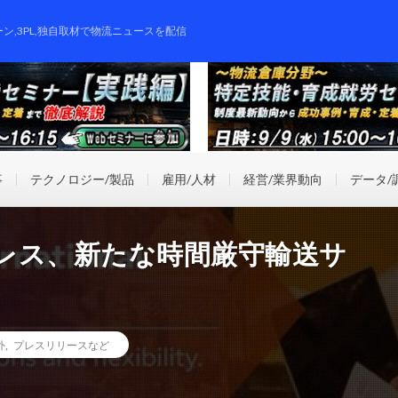
ーン,3PL,独自取材で物流ニュースを配信
事
テクノロジー/製品
雇用/人材
経営/業界動向
データ/
レス、新たな時間厳守輸送サ
外
,
プレスリリースなど