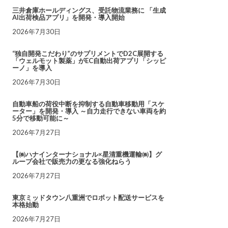
三井倉庫ホールディングス、受託物流業務に 「生成
AI出荷検品アプリ」を開発・導入開始
2026年7月30日
“独自開発こだわり”のサプリメントでD2C展開する
「ウェルモット製薬」がEC自動出荷アプリ「シッピ
ーノ」を導入
2026年7月30日
自動車船の荷役中断を抑制する自動車移動用「スケ
ーター」を開発・導入 ～自力走行できない車両を約
5分で移動可能に～
2026年7月27日
【㈱ハナインターナショナル×星清重機運輸㈱】グ
ループ会社で販売力の更なる強化ねらう
2026年7月27日
東京ミッドタウン八重洲でロボット配送サービスを
本格始動
2026年7月27日