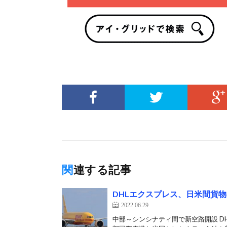
関連する記事
DHLエクスプレス、日米間貨
2022.06.29
中部～シンシナティ間で新空路開設 D