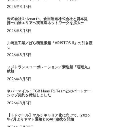
2026年8月5日
株式会社Univearth、倉吉運送株式会社と資本提
携〜山陰エリアへ実運送ネットワークを拡大〜
2026年8月5日
川崎重工業／ばら積運搬船「ARISTOS II」の引き渡
し
2026年8月5日
フジトランスコーポレーション／新造船「蓉翔丸」
就航
2026年8月5日
ネバーマイル：TGR Haas F1 Teamとのパートナー
シップ契約を締結しました
2026年8月5日
【トドケール】マルチキャリア化に向けて、2026
年7月よりヤマト運輸とのAPI連携を開始
2026年7月30日