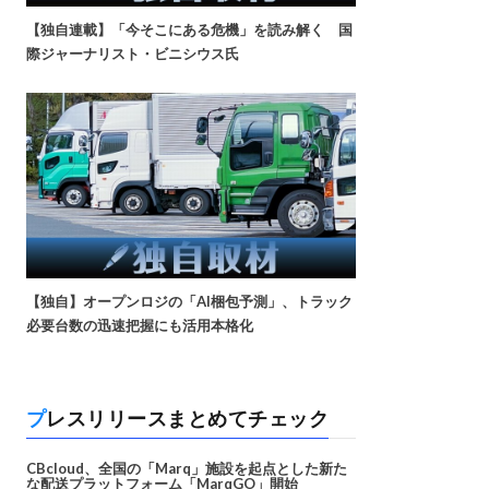
【独自連載】「今そこにある危機」を読み解く 国
際ジャーナリスト・ビニシウス氏
【独自】オープンロジの「AI梱包予測」、トラック
必要台数の迅速把握にも活用本格化
プレスリリースまとめてチェック
CBcloud、全国の「Marq」施設を起点とした新た
な配送プラットフォーム「MarqGO」開始