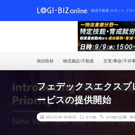
物流不動産,ロボット,ドロ
独自取材
物流施設/不動産
災害/事故/不祥
フェデックスエクスプ
ービスの提供開始
2022.01.08 06:00:02
その他
その他の記事
,
海