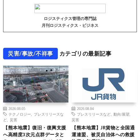
ロジスティクス管理の専門誌
月刊ロジスティクス・ビジネス
災害/事故/不祥事
カテゴリの最新記事
2026.08.05
2026.08.04
テクノロジー
,
プレスリリースな
プレスリリースなど
,
動向/展望
,
ど
,
災害
災害
【熊本地震】復旧・復興支援
【熊本地震】JR貨物と全国通
へ高精度3次元点群データと
運連盟、被災自治体への救援