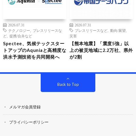
2026.07.31
2026.07.31
テクノロジー
,
プレスリリースな
プレスリリースなど
,
動向/展望
,
ど
,
提携/合弁など
災害
Spectee、気候テックスター
【熊本地震】「震度5強」以
トアップのAquniaと高精度な
上の被災地域に2.2万社、県外
洪水予測技術を共同開発へ
が2割
Back to Top
メルマガ会員登録
プライバシーポリシー