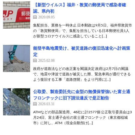
【新型ウイルス】福井・敦賀の郵便局で感染者確
認、県内初
2020.09.05
集配担当、業務を一時休止 日本郵政は9月5日、福井県敦賀市
の「敦賀郵便局」で、集配を担当している日本郵便社員1人
が新型コロナウイルスに感染していること[…]
能登半島地震受け、被災道路の復旧迅速化へ計画策
定
2025.02.08
政府が道路法などの改正案を閣議決定 政府は2月7日の閣議
で、地震や津波で道路が被災した際、緊急車両が通行できる
よう復旧する工事「道路啓開」をより円滑に[…]
公取委、製造委託先に金型の無償保管強いた富士通
フロンテックに旧下請法違反で是正勧告
2026.03.31
ATMなどの部品製造用、48社に計2577個 公正取引委員会は3
月24日、富士通子会社の富士通フロンテック（東京都稲城
市）に対し、ATM（現金自動預け[…]