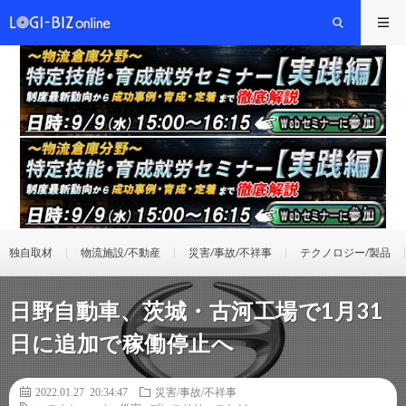
独自取材
物流施設/不動産
災害/事故/不祥事
テクノロジー/製品
日野自動車、茨城・古河工場で1月31
日に追加で稼働停止へ
2022.01.27 20:34:47
災害/事故/不祥事