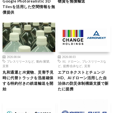
Google Photorealistic 3D
物資を無償輸送
Tilesを活用した空間情報を無
償提供
2026.08.04
2026.08.03
プレスリリースなど
,
動向/展望
,
AI
,
ドローン
,
プレスリリースな
災害
ど
,
提携/合弁など
,
災害
丸和通運とJR貨物、災害予見
エアロネクストとチェンジ
時に代替トラックを迅速確保
HD、AIドローン活用した自
する特約付きの鉄道輸送を開
治体の防災体制構築支援で新
始
たに提携