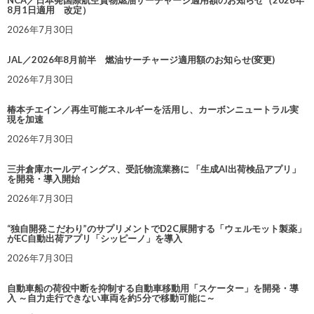
NCA／日本発国際航空貨物燃油サーチャージ適用額のお知らせ（2026年
8月1日適用 改定）
2026年7月30日
JAL／2026年8月前半 燃油サーチャージ適用額のお知らせ(変更)
2026年7月30日
椿本チエイン／再生可能エネルギーを活用し、カーボンニュートラル実
現を加速
2026年7月30日
三井倉庫ホールディングス、受託物流業務に 「生成AI出荷検品アプリ」
を開発・導入開始
2026年7月30日
“独自開発こだわり”のサプリメントでD2C展開する「ウェルモット製薬」
がEC自動出荷アプリ「シッピーノ」を導入
2026年7月30日
自動車船の荷役中断を抑制する自動車移動用「スケーター」を開発・導
入 ～自力走行できない車両を約5分で移動可能に～