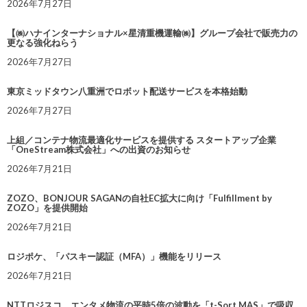
2026年7月27日
【㈱ハナインターナショナル×星清重機運輸㈱】グループ会社で販売力の
更なる強化ねらう
2026年7月27日
東京ミッドタウン八重洲でロボット配送サービスを本格始動
2026年7月27日
上組／コンテナ物流最適化サービスを提供する スタートアップ企業
「OneStream株式会社」への出資のお知らせ
2026年7月21日
ZOZO、BONJOUR SAGANの自社EC拡大に向け「Fulfillment by
ZOZO」を提供開始
2026年7月21日
ロジポケ、「パスキー認証（MFA）」機能をリリース
2026年7月21日
NTTロジスコ、エンタメ物流の平時5倍の波動を「t-Sort MAS」で吸収