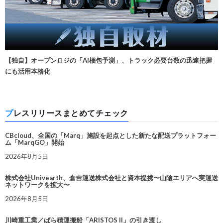
【独自】オープンロジの「AI梱包予測」、トラック必要台数の迅速把握
にも活用本格化
プレスリリースまとめてチェック
CBcloud、全国の「Marq」施設を起点とした新たな配送プラットフォー
ム「MarqGO」開始
2026年8月5日
株式会社Univearth、倉吉運送株式会社と資本提携〜山陰エリアへ実運送
ネットワークを拡大〜
2026年8月5日
川崎重工業／ばら積運搬船「ARISTOS II」の引き渡し