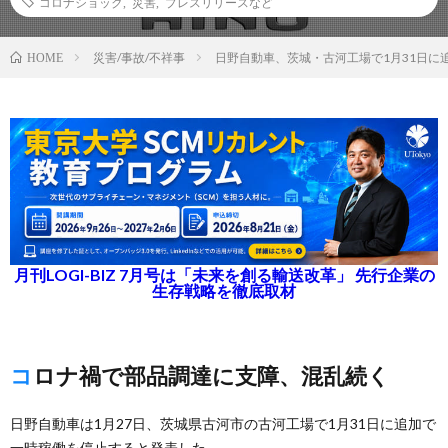
コロナショック
,
災害
,
プレスリリースなど
災害/事故/不祥事
日野自動車、茨城・古河工場で1月31日に
HOME
月刊LOGI-BIZ 7月号は「未来を創る輸送改革」 先行企業の
生存戦略を徹底取材
コロナ禍で部品調達に支障、混乱続く
日野自動車は1月27日、茨城県古河市の古河工場で1月31日に追加で
一時稼働を停止すると発表した。