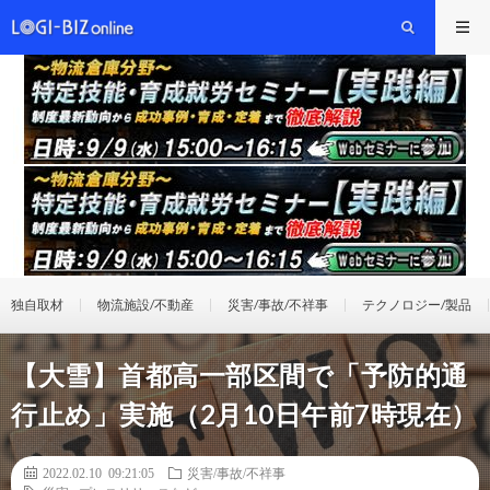
独自取材
物流施設/不動産
災害/事故/不祥事
テクノロジー/製品
【大雪】首都高一部区間で「予防的通
行止め」実施（2月10日午前7時現在）
2022.02.10 09:21:05
災害/事故/不祥事