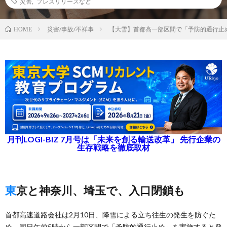
災害
,
プレスリリースなど
災害/事故/不祥事
【大雪】首都高一部区間で「予防的通行止め
HOME
月刊LOGI-BIZ 7月号は「未来を創る輸送改革」 先行企業の
生存戦略を徹底取材
東京と神奈川、埼玉で、入口閉鎖も
首都高速道路会社は2月10日、降雪による立ち往生の発生を防ぐた
め、同日午前5時から一部区間で「予防的通行止め」を実施すると発