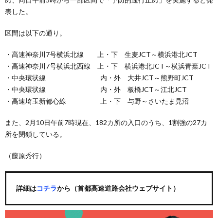
表した。
区間は以下の通り。
・高速神奈川7号横浜北線 上・下 生麦JCT～横浜港北JCT
・高速神奈川7号横浜北西線 上・下 横浜港北JCT～横浜青葉JCT
・中央環状線 内・外 大井JCT～熊野町JCT
・中央環状線 内・外 板橋JCT～江北JCT
・高速埼玉新都心線 上・下 与野～さいたま見沼
また、2月10日午前7時現在、182カ所の入口のうち、1割強の27カ
所を閉鎖している。
（藤原秀行）
詳細は
コチラ
から（首都高速道路会社ウェブサイト）