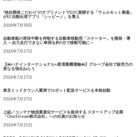
“独自開発こだわり”のサプリメントでD2C展開する「ウェルモット製薬」
がEC自動出荷アプリ「シッピーノ」を導入
2026年7月30日
自動車船の荷役中断を抑制する自動車移動用「スケーター」を開発・導
入 ～自力走行できない車両を約5分で移動可能に～
2026年7月27日
【㈱ハナインターナショナル×星清重機運輸㈱】グループ会社で販売力の
更なる強化ねらう
2026年7月27日
東京ミッドタウン八重洲でロボット配送サービスを本格始動
2026年7月27日
上組／コンテナ物流最適化サービスを提供する スタートアップ企業
「OneStream株式会社」への出資のお知らせ
2026年7月21日