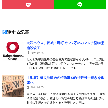
関連する記事
大和ハウス、茨城・境町で12.7万㎡のマルチ型物流
施設竣工
2024.06.25
地元と災害発生時の支援協力で協定書締結 大和ハウス工業は
6月24日、茨城県古河市で新たなマルチテナント型物流施設
「DPL境古河」が4月30日に竣工した[…]
【地震】被災地輸送の特殊車両通行許可手続きを迅
速化
2024.01.05
国交省、早期復旧や物流確保図る 国土交通省は1月4日、能登
半島地震を受け、被災地へ貨物を届ける特殊車両の通行許可
取得の手続きを迅速化すると発表した。早[…]