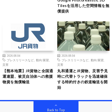
Google Photorealistic 3D
Tilesを活用した空間情報を無
償提供
2026.08.04
2026.08.04
プレスリリースなど
,
動向/展望
,
プレスリリースなど
,
動向/展望
,
災害
災害
【熊本地震】JR貨物と全国通
丸和通運とJR貨物、災害予見
運連盟、被災自治体への救援
時に代替トラックを迅速確保
物資を無償輸送
する特約付きの鉄道輸送を開
始
Back to Top