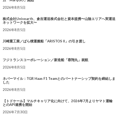
ム「MarqGO」開始
2026年8月5日
株式会社Univearth、倉吉運送株式会社と資本提携〜山陰エリアへ実運送
ネットワークを拡大〜
2026年8月5日
川崎重工業／ばら積運搬船「ARISTOS II」の引き渡し
2026年8月5日
フジトランスコーポレーション／新造船「蓉翔丸」就航
2026年8月5日
ネバーマイル：TGR Haas F1 Teamとのパートナーシップ契約を締結しま
した
2026年8月5日
【トドケール】マルチキャリア化に向けて、2026年7月よりヤマト運輸
とのAPI連携を開始
2026年7月30日