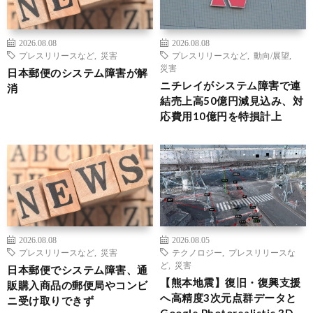
2026.08.08
2026.08.08
プレスリリースなど
,
災害
プレスリリースなど
,
動向/展望
,
災害
日本郵便のシステム障害が解
ニチレイがシステム障害で連
消
結売上高50億円減見込み、対
応費用10億円を特損計上
2026.08.08
2026.08.05
プレスリリースなど
,
災害
テクノロジー
,
プレスリリースな
ど
,
災害
日本郵便でシステム障害、通
【熊本地震】復旧・復興支援
販購入商品の郵便局やコンビ
へ高精度3次元点群データと
ニ受け取りできず