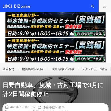
独自取材
物流施設/不動産
災害/事故/不祥事
テクノロジー/製品
日野自動車、茨城・古河工場で3月に
計2日間稼働停止
2022.02.15 18:16:55
災害/事故/不祥事