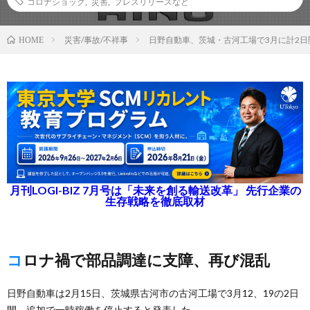
コロナショック
,
災害
,
プレスリリースなど
災害/事故/不祥事
日野自動車、茨城・古河工場で3月に計2日
HOME
月刊LOGI-BIZ 7月号は「未来を創る輸送改革」 先行企業の
生存戦略を徹底取材
コロナ禍で部品調達に支障、再び混乱
日野自動車は2月15日、茨城県古河市の古河工場で3月12、19の2日
間、追加で一時稼働を停止すると発表した。