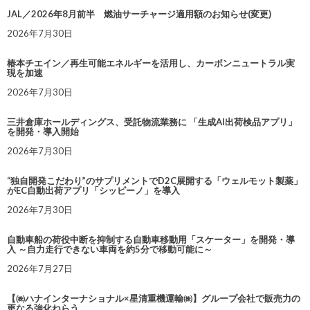
JAL／2026年8月前半 燃油サーチャージ適用額のお知らせ(変更)
2026年7月30日
椿本チエイン／再生可能エネルギーを活用し、カーボンニュートラル実
現を加速
2026年7月30日
三井倉庫ホールディングス、受託物流業務に 「生成AI出荷検品アプリ」
を開発・導入開始
2026年7月30日
“独自開発こだわり”のサプリメントでD2C展開する「ウェルモット製薬」
がEC自動出荷アプリ「シッピーノ」を導入
2026年7月30日
自動車船の荷役中断を抑制する自動車移動用「スケーター」を開発・導
入 ～自力走行できない車両を約5分で移動可能に～
2026年7月27日
【㈱ハナインターナショナル×星清重機運輸㈱】グループ会社で販売力の
更なる強化ねらう