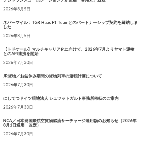
フジトランスコーポレーション／新造船「蓉翔丸」就航
2026年8月5日
ネバーマイル：TGR Haas F1 Teamとのパートナーシップ契約を締結しま
した
2026年8月5日
【トドケール】マルチキャリア化に向けて、2026年7月よりヤマト運輸
とのAPI連携を開始
2026年7月30日
JR貨物／お盆休み期間の貨物列車の運転計画について
2026年7月30日
にしてつドイツ現地法人 シュツットガルト事務所移転のご案内
2026年7月30日
NCA／日本発国際航空貨物燃油サーチャージ適用額のお知らせ（2026年
8月1日適用 改定）
2026年7月30日