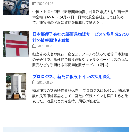
2020.04.23
中国・上海～羽田で医療関連物資、対象路線拡大を計画 全日
本空輸（ANA）は4月22日、日本の航空会社としては初め
て、旅客機の客席に貨物を搭載して輸送を[…]
日本郵便子会社の郵便局物販サービスで取引先2750
社の情報漏洩★続報
2020.10.20
担当者の氏名や銀行口座など、メールで誤って送信 日本郵便
の子会社で、郵便局で扱う通販やキャラクターグッズの商品
販売などを手掛ける郵便局物販サービス（東[…]
プロロジス、新たに仮設トイレの採用決定
2018.08.27
物流施設の災害時備蓄品拡充 プロロジスは8月8日、物流施
設の災害用備蓄品として、新たに仮設トイレを採用すると発
表した。地震などの発生時、周辺の地域住[…]