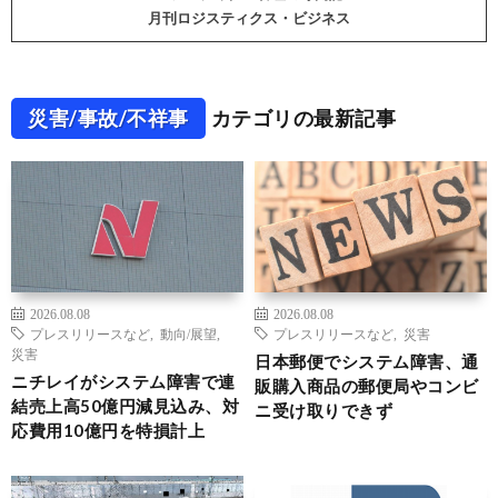
月刊ロジスティクス・ビジネス
災害/事故/不祥事
カテゴリの最新記事
2026.08.08
2026.08.08
プレスリリースなど
,
動向/展望
,
プレスリリースなど
,
災害
災害
日本郵便でシステム障害、通
ニチレイがシステム障害で連
販購入商品の郵便局やコンビ
結売上高50億円減見込み、対
ニ受け取りできず
応費用10億円を特損計上