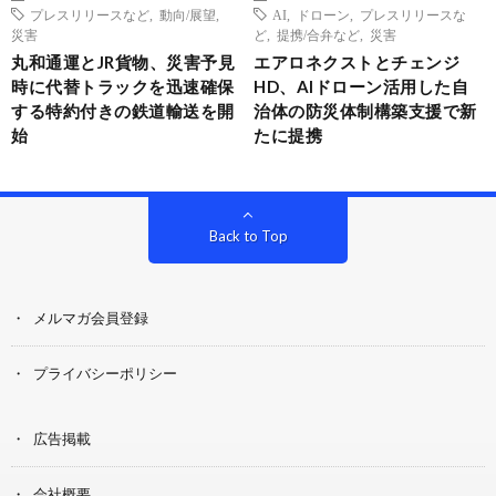
プレスリリースなど
,
動向/展望
,
AI
,
ドローン
,
プレスリリースな
災害
ど
,
提携/合弁など
,
災害
丸和通運とJR貨物、災害予見
エアロネクストとチェンジ
時に代替トラックを迅速確保
HD、AIドローン活用した自
する特約付きの鉄道輸送を開
治体の防災体制構築支援で新
始
たに提携
Back to Top
メルマガ会員登録
プライバシーポリシー
広告掲載
会社概要