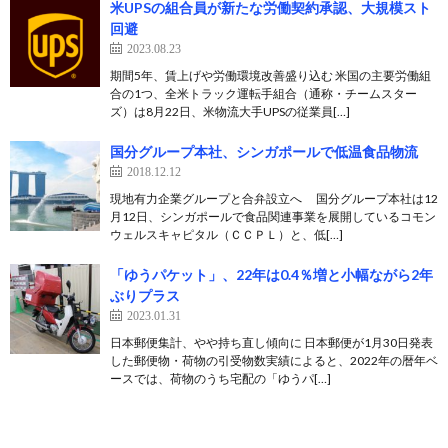
米UPSの組合員が新たな労働契約承認、大規模スト
回避
2023.08.23
期間5年、賃上げや労働環境改善盛り込む 米国の主要労働組
合の1つ、全米トラック運転手組合（通称・チームスター
ズ）は8月22日、米物流大手UPSの従業員[…]
国分グループ本社、シンガポールで低温食品物流
2018.12.12
現地有力企業グループと合弁設立へ 国分グループ本社は12
月12日、シンガポールで食品関連事業を展開しているコモン
ウェルスキャピタル（ＣＣＰＬ）と、低[…]
「ゆうパケット」、22年は0.4％増と小幅ながら2年
ぶりプラス
2023.01.31
日本郵便集計、やや持ち直し傾向に 日本郵便が1月30日発表
した郵便物・荷物の引受物数実績によると、2022年の暦年ベ
ースでは、荷物のうち宅配の「ゆうパ[…]