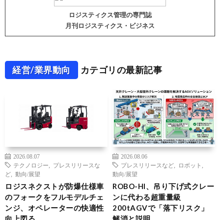
ロジスティクス管理の専門誌
月刊ロジスティクス・ビジネス
経営/業界動向
カテゴリの最新記事
2026.08.07
2026.08.06
テクノロジー
,
プレスリリースな
プレスリリースなど
,
ロボット
,
ど
,
動向/展望
動向/展望
ロジスネクストが防爆仕様車
ROBO-HI、吊り下げ式クレー
のフォークをフルモデルチェ
ンに代わる超重量級
ンジ、オペレーターの快適性
200tAGVで「落下リスク」
向上図る
解消と説明