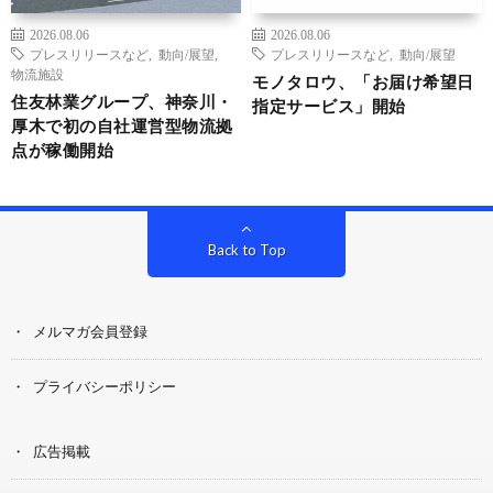
2026.08.06
2026.08.06
プレスリリースなど
,
動向/展望
,
プレスリリースなど
,
動向/展望
物流施設
モノタロウ、「お届け希望日
住友林業グループ、神奈川・
指定サービス」開始
厚木で初の自社運営型物流拠
点が稼働開始
Back to Top
メルマガ会員登録
プライバシーポリシー
広告掲載