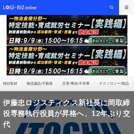
独自取材
物流施設/不動産
災害/事故/不祥事
テクノロジー/製品
伊藤忠ロジスティクス新社長に岡取締
役専務執行役員が昇格へ、12年ぶり交
代