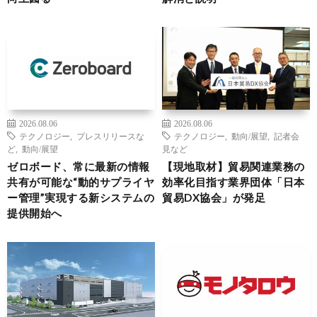
2026.08.06
2026.08.06
テクノロジー
,
プレスリリースな
テクノロジー
,
動向/展望
,
記者会
ど
,
動向/展望
見など
ゼロボード、常に最新の情報
【現地取材】貿易関連業務の
共有が可能な“動的サプライヤ
効率化目指す業界団体「日本
ー管理”実現する新システムの
貿易DX協会」が発足
提供開始へ