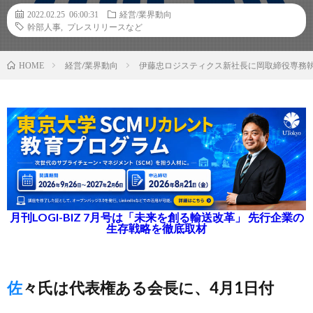
2022.02.25 06:00:31
経営/業界動向
幹部人事
,
プレスリリースなど
経営/業界動向
伊藤忠ロジスティクス新社長に岡取締役専務執
HOME
月刊LOGI-BIZ 7月号は「未来を創る輸送改革」 先行企業の
生存戦略を徹底取材
佐々氏は代表権ある会長に、4月1日付