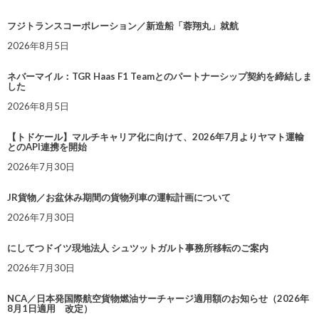
フジトランスコーポレーション／新造船「蓉翔丸」就航
2026年8月5日
ネバーマイル：TGR Haas F1 Teamとのパートナーシップ契約を締結しま
した
2026年8月5日
【トドケール】マルチキャリア化に向けて、2026年7月よりヤマト運輸
とのAPI連携を開始
2026年7月30日
JR貨物／お盆休み期間の貨物列車の運転計画について
2026年7月30日
にしてつドイツ現地法人 シュツットガルト事務所移転のご案内
2026年7月30日
NCA／日本発国際航空貨物燃油サーチャージ適用額のお知らせ（2026年
8月1日適用 改定）