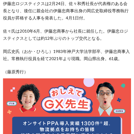
伊藤忠ロジスティクスは2月24日、佐々和秀社長が代表権のある会
長となり、後任に親会社の伊藤忠商事出身の岡広史取締役専務執行
役員が昇格する人事を発表した。4月1日付。
佐々氏は2010年6月、伊藤忠商事から社長に就任した。伊藤忠ロジ
スティクスとしては約12年ぶりのトップ交代となる。
岡広史氏（おか・ひろし）1983年神戸大学法学部卒、伊藤忠商事入
社。常務執行役員を経て2021年より現職。岡山県出身。61歳。
（藤原秀行）