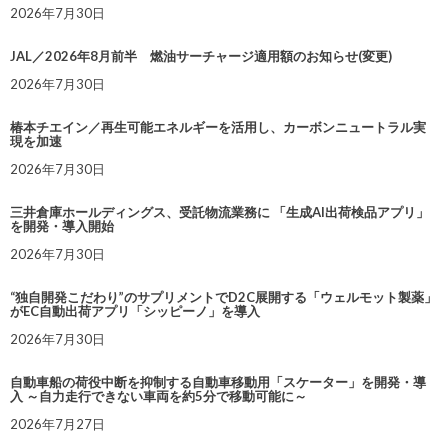
2026年7月30日
JAL／2026年8月前半 燃油サーチャージ適用額のお知らせ(変更)
2026年7月30日
椿本チエイン／再生可能エネルギーを活用し、カーボンニュートラル実
現を加速
2026年7月30日
三井倉庫ホールディングス、受託物流業務に 「生成AI出荷検品アプリ」
を開発・導入開始
2026年7月30日
“独自開発こだわり”のサプリメントでD2C展開する「ウェルモット製薬」
がEC自動出荷アプリ「シッピーノ」を導入
2026年7月30日
自動車船の荷役中断を抑制する自動車移動用「スケーター」を開発・導
入 ～自力走行できない車両を約5分で移動可能に～
2026年7月27日