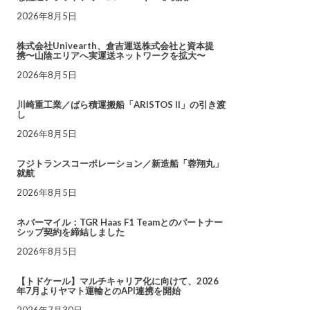
2026年8月5日
株式会社Univearth、倉吉運送株式会社と資本提
携〜山陰エリアへ実運送ネットワークを拡大〜
2026年8月5日
川崎重工業／ばら積運搬船「ARISTOS II」の引き渡
し
2026年8月5日
フジトランスコーポレーション／新造船「蓉翔丸」
就航
2026年8月5日
ネバーマイル：TGR Haas F1 Teamとのパートナー
シップ契約を締結しました
2026年8月5日
【トドケール】マルチキャリア化に向けて、2026
年7月よりヤマト運輸とのAPI連携を開始
2026年7月30日