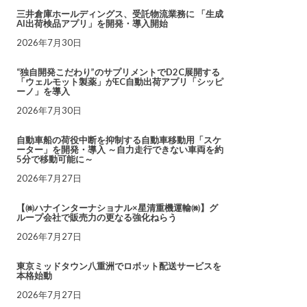
三井倉庫ホールディングス、受託物流業務に 「生成
AI出荷検品アプリ」を開発・導入開始
2026年7月30日
“独自開発こだわり”のサプリメントでD2C展開する
「ウェルモット製薬」がEC自動出荷アプリ「シッピ
ーノ」を導入
2026年7月30日
自動車船の荷役中断を抑制する自動車移動用「スケ
ーター」を開発・導入 ～自力走行できない車両を約
5分で移動可能に～
2026年7月27日
【㈱ハナインターナショナル×星清重機運輸㈱】グ
ループ会社で販売力の更なる強化ねらう
2026年7月27日
東京ミッドタウン八重洲でロボット配送サービスを
本格始動
2026年7月27日