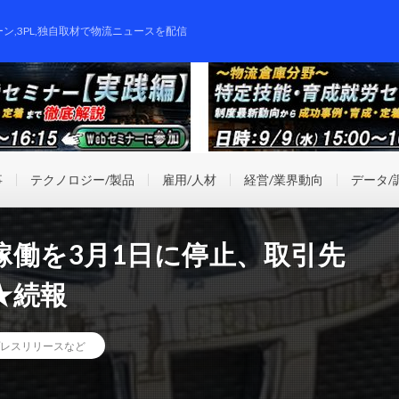
ーン,3PL,独自取材で物流ニュースを配信
事
テクノロジー/製品
雇用/人材
経営/業界動向
データ/
稼働を3月1日に停止、取引先
★続報
レスリリースなど