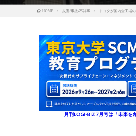
災害/事故/不祥事
トヨタが国内全工場の
HOME
月刊LOGI-BIZ 7月号は「未