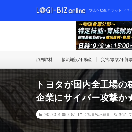
物流不動産,ロボット,ドロ
独自取材
物流施設/不動産
災害/事故/不祥
トヨタが国内全工場の
企業にサイバー攻撃か
2022.03.01 06:00:07
災害/事故/不祥事
災害
,
プ