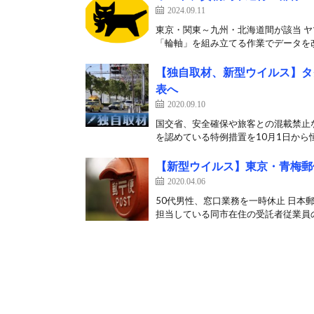
2024.09.11
東京・関東～九州・北海道間が該当 ヤ
「輪軸」を組み立てる作業でデータを改
【独自取材、新型ウイルス】タ
表へ
2020.09.10
国交省、安全確保や旅客との混載禁止
を認めている特例措置を10月1日から恒
【新型ウイルス】東京・青梅郵
2020.04.06
50代男性、窓口業務を一時休止 日本
担当している同市在住の受託者従業員の5