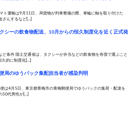
マト運輸は9月11日、JR貨物が列車整備の際、車輪に軸を取り付けた
ざんするなど[…]
クシーの飲食物配送、10月からの恒久制度化を近く正式発
など条件 国土交通省は、タクシーが弁当などの飲食物を有償で運ぶこと
久的に制度化[…]
便局のゆうパック集配担当者が感染判明
郵便は4月5日、東京都青梅市の青梅郵便局でゆうパックの集荷・配達を
0代男性が[…]