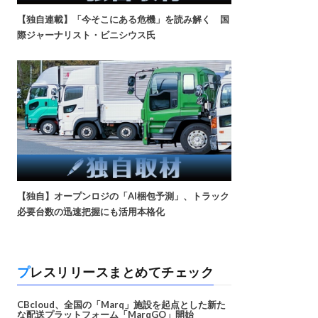
【独自連載】「今そこにある危機」を読み解く 国
際ジャーナリスト・ビニシウス氏
【独自】オープンロジの「AI梱包予測」、トラック
必要台数の迅速把握にも活用本格化
プレスリリースまとめてチェック
CBcloud、全国の「Marq」施設を起点とした新た
な配送プラットフォーム「MarqGO」開始