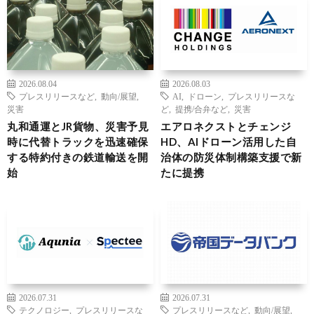
2026.08.04
2026.08.03
プレスリリースなど
,
動向/展望
,
AI
,
ドローン
,
プレスリリースな
災害
ど
,
提携/合弁など
,
災害
丸和通運とJR貨物、災害予見
エアロネクストとチェンジ
時に代替トラックを迅速確保
HD、AIドローン活用した自
する特約付きの鉄道輸送を開
治体の防災体制構築支援で新
始
たに提携
2026.07.31
2026.07.31
テクノロジー
,
プレスリリースな
プレスリリースなど
,
動向/展望
,