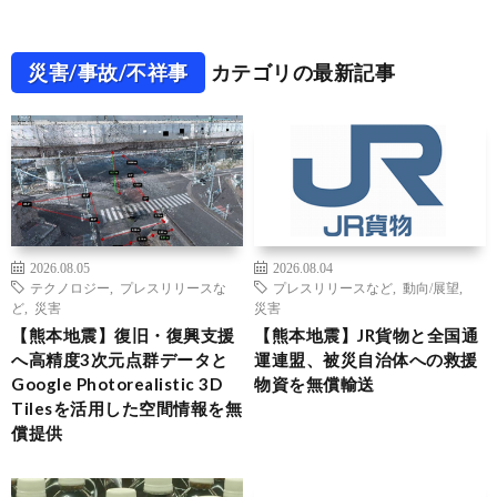
災害/事故/不祥事
カテゴリの最新記事
2026.08.05
2026.08.04
テクノロジー
,
プレスリリースな
プレスリリースなど
,
動向/展望
,
ど
,
災害
災害
【熊本地震】復旧・復興支援
【熊本地震】JR貨物と全国通
へ高精度3次元点群データと
運連盟、被災自治体への救援
Google Photorealistic 3D
物資を無償輸送
Tilesを活用した空間情報を無
償提供