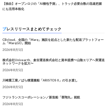
【独自】オープンロジの「AI梱包予測」、トラック必要台数の迅速把握
にも活用本格化
プレスリリースまとめてチェック
CBcloud、全国の「Marq」施設を起点とした新たな配送プラットフォー
ム「MarqGO」開始
2026年8月5日
株式会社Univearth、倉吉運送株式会社と資本提携〜山陰エリアへ実運送
ネットワークを拡大〜
2026年8月5日
川崎重工業／ばら積運搬船「ARISTOS II」の引き渡し
2026年8月5日
フジトランスコーポレーション／新造船「蓉翔丸」就航
2026年8月5日