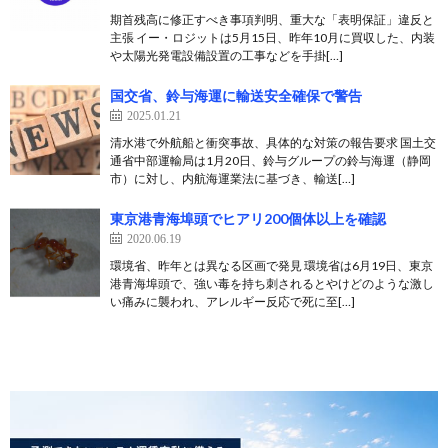
期首残高に修正すべき事項判明、重大な「表明保証」違反と
主張 イー・ロジットは5月15日、昨年10月に買収した、内装
や太陽光発電設備設置の工事などを手掛[…]
国交省、鈴与海運に輸送安全確保で警告
2025.01.21
清水港で外航船と衝突事故、具体的な対策の報告要求 国土交
通省中部運輸局は1月20日、鈴与グループの鈴与海運（静岡
市）に対し、内航海運業法に基づき、輸送[…]
東京港青海埠頭でヒアリ200個体以上を確認
2020.06.19
環境省、昨年とは異なる区画で発見 環境省は6月19日、東京
港青海埠頭で、強い毒を持ち刺されるとやけどのような激し
い痛みに襲われ、アレルギー反応で死に至[…]