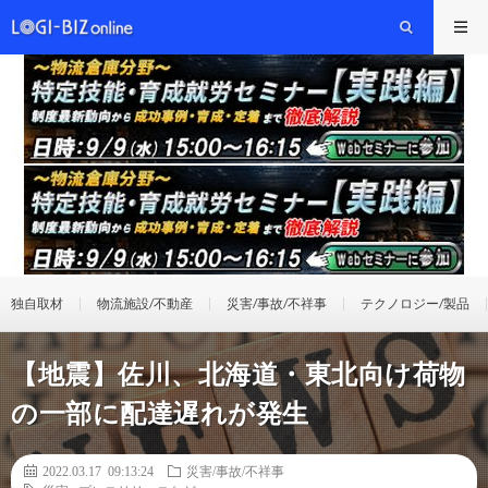
独自取材
物流施設/不動産
災害/事故/不祥事
テクノロジー/製品
【地震】佐川、北海道・東北向け荷物
の一部に配達遅れが発生
2022.03.17 09:13:24
災害/事故/不祥事