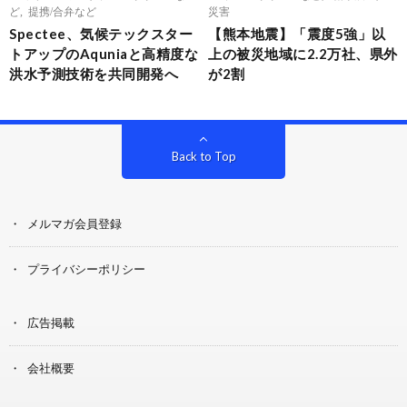
ど
,
提携/合弁など
災害
Spectee、気候テックスター
【熊本地震】「震度5強」以
トアップのAquniaと高精度な
上の被災地域に2.2万社、県外
洪水予測技術を共同開発へ
が2割
Back to Top
メルマガ会員登録
プライバシーポリシー
広告掲載
会社概要