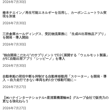
2026年7月30日
椿本チエイン／再生可能エネルギーを活用し、カーボンニュートラル実
現を加速
2026年7月30日
三井倉庫ホールディングス、受託物流業務に 「生成AI出荷検品アプリ」
を開発・導入開始
2026年7月30日
“独自開発こだわり”のサプリメントでD2C展開する「ウェルモット製薬」
がEC自動出荷アプリ「シッピーノ」を導入
2026年7月30日
自動車船の荷役中断を抑制する自動車移動用「スケーター」を開発・導
入 ～自力走行できない車両を約5分で移動可能に～
2026年7月27日
【㈱ハナインターナショナル×星清重機運輸㈱】グループ会社で販売力の
更なる強化ねらう
2026年7月27日