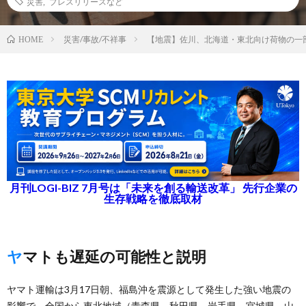
災害
,
プレスリリースなど
災害/事故/不祥事
【地震】佐川、北海道・東北向け荷物の一
HOME
月刊LOGI-BIZ 7月号は「未来を創る輸送改革」 先行企業の
生存戦略を徹底取材
ヤマトも遅延の可能性と説明
ヤマト運輸は3月17日朝、福島沖を震源として発生した強い地震の
影響で、全国から東北地域（青森県、秋田県、岩手県、宮城県、山