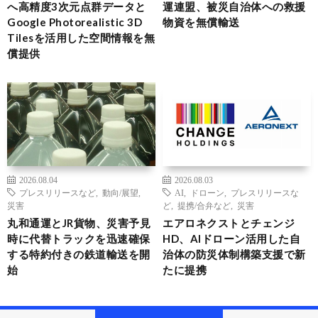
へ高精度3次元点群データと
運連盟、被災自治体への救援
Google Photorealistic 3D
物資を無償輸送
Tilesを活用した空間情報を無
償提供
2026.08.04
2026.08.03
プレスリリースなど
,
動向/展望
,
AI
,
ドローン
,
プレスリリースな
災害
ど
,
提携/合弁など
,
災害
丸和通運とJR貨物、災害予見
エアロネクストとチェンジ
時に代替トラックを迅速確保
HD、AIドローン活用した自
する特約付きの鉄道輸送を開
治体の防災体制構築支援で新
始
たに提携