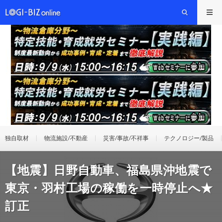
独自取材
物流施設/不動産
災害/事故/不祥事
テクノロジー/製品
【地震】日野自動車、福島県沖地震で
東京・羽村工場の稼働を一時停止へ★
訂正