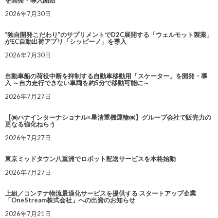
を開発・導入開始
2026年7月30日
“独自開発こだわり”のサプリメントでD2C展開する「ウェルモット製薬」
がEC自動出荷アプリ「シッピーノ」を導入
2026年7月30日
自動車船の荷役中断を抑制する自動車移動用「スケーター」を開発・導
入 ～自力走行できない車両を約5分で移動可能に～
2026年7月27日
【㈱ハナインターナショナル×星清重機運輸㈱】グループ会社で販売力の
更なる強化ねらう
2026年7月27日
東京ミッドタウン八重洲でロボット配送サービスを本格始動
2026年7月27日
上組／コンテナ物流最適化サービスを提供する スタートアップ企業
「OneStream株式会社」への出資のお知らせ
2026年7月21日