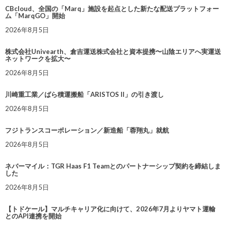
CBcloud、全国の「Marq」施設を起点とした新たな配送プラットフォー
ム「MarqGO」開始
2026年8月5日
株式会社Univearth、倉吉運送株式会社と資本提携〜山陰エリアへ実運送
ネットワークを拡大〜
2026年8月5日
川崎重工業／ばら積運搬船「ARISTOS II」の引き渡し
2026年8月5日
フジトランスコーポレーション／新造船「蓉翔丸」就航
2026年8月5日
ネバーマイル：TGR Haas F1 Teamとのパートナーシップ契約を締結しま
した
2026年8月5日
【トドケール】マルチキャリア化に向けて、2026年7月よりヤマト運輸
とのAPI連携を開始