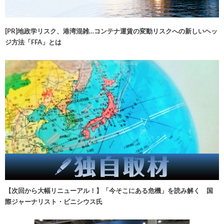
[PR]地政学リスク、港湾混雑…コンテナ運賃の変動リスクへの新しいヘッ
ジ方法「FFA」とは
【次回から大幅リニューアル！】「今そこにある危機」を読み解く 国
際ジャーナリスト・ビニシウス氏