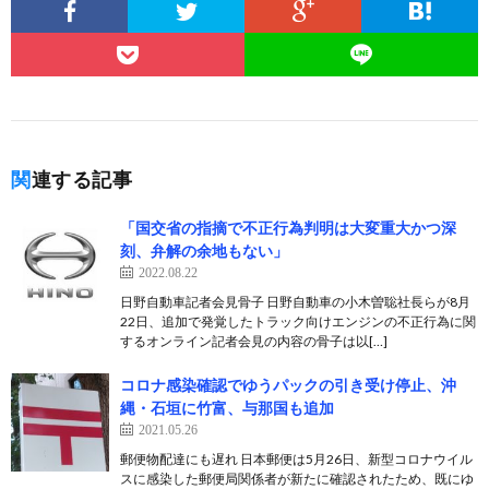
関連する記事
「国交省の指摘で不正行為判明は大変重大かつ深
刻、弁解の余地もない」
2022.08.22
日野自動車記者会見骨子 日野自動車の小木曽聡社長らが8月
22日、追加で発覚したトラック向けエンジンの不正行為に関
するオンライン記者会見の内容の骨子は以[…]
コロナ感染確認でゆうパックの引き受け停止、沖
縄・石垣に竹富、与那国も追加
2021.05.26
郵便物配達にも遅れ 日本郵便は5月26日、新型コロナウイル
スに感染した郵便局関係者が新たに確認されたため、既にゆ