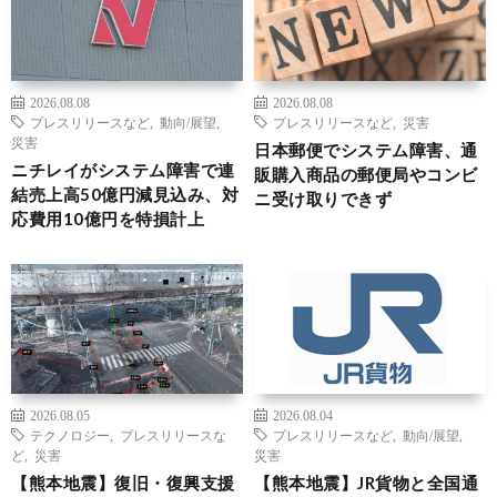
2026.08.08
2026.08.08
プレスリリースなど
,
動向/展望
,
プレスリリースなど
,
災害
災害
日本郵便でシステム障害、通
ニチレイがシステム障害で連
販購入商品の郵便局やコンビ
結売上高50億円減見込み、対
ニ受け取りできず
応費用10億円を特損計上
2026.08.05
2026.08.04
テクノロジー
,
プレスリリースな
プレスリリースなど
,
動向/展望
,
ど
,
災害
災害
【熊本地震】復旧・復興支援
【熊本地震】JR貨物と全国通