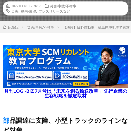
2022.03.18 17:26:33
災害/事故/不祥事
災害
,
動向/展望
,
プレスリリースなど
災害/事故/不祥事
【地震】日野自動車、福島県沖地震で東京
HOME
月刊LOGI-BIZ 7月号は「未来を創る輸送改革」 先行企業の
生存戦略を徹底取材
部品調達に支障、小型トラックのラインな
ど対象