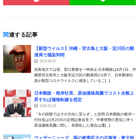
関連する記事
【新型ウイルス】沖縄・宮古島と大阪・淀川区の郵
便局で感染判明
2020.08.01
先島地方では初、窓口業務を一時休止 日本郵政は8月1日、沖
縄県宮古島市と大阪市淀川区の郵便局2カ所で、日本郵便社
員が新型コロナウイルスに感染しているこ[…]
日本郵政・根岸社長、原油価格高騰でコスト全般上
昇すれば価格転嫁を想定
2026.03.26
「今の段階ではその方向に至らず」と説明 日本郵政の根岸一
行社長は3月25日の定例記者会見で、中東情勢の悪化に伴う
原油価格高騰に関し、長期化した場合は運[…]
ウェザーニューズ、雨の被害拡大の北海道・東北地