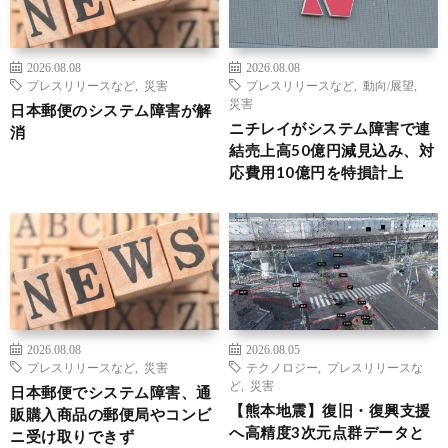
2026.08.08
2026.08.08
プレスリリースなど
,
災害
プレスリリースなど
,
動向/展望
,
災害
日本郵便のシステム障害が解
ニチレイがシステム障害で連
消
結売上高50億円減見込み、対
応費用10億円を特損計上
2026.08.08
2026.08.05
プレスリリースなど
,
災害
テクノロジー
,
プレスリリースな
ど
,
災害
日本郵便でシステム障害、通
【熊本地震】復旧・復興支援
販購入商品の郵便局やコンビ
へ高精度3次元点群データと
ニ受け取りできず