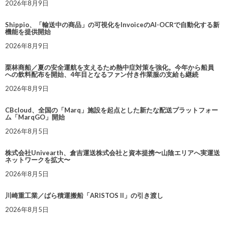
2026年8月9日
Shippio、「輸送中の商品」の可視化をInvoiceのAI-OCRで自動化する新
機能を提供開始
2026年8月9日
栗林商船／夏の安全運航を支えるため熱中症対策を強化。今年から船員
への飲料配布を開始、4年目となるファン付き作業服の支給も継続
2026年8月9日
CBcloud、全国の「Marq」施設を起点とした新たな配送プラットフォー
ム「MarqGO」開始
2026年8月5日
株式会社Univearth、倉吉運送株式会社と資本提携〜山陰エリアへ実運送
ネットワークを拡大〜
2026年8月5日
川崎重工業／ばら積運搬船「ARISTOS II」の引き渡し
2026年8月5日