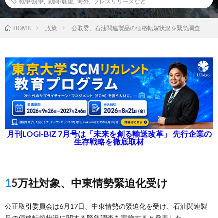
戦争/紛争
,
動向/展望
,
海外
,
プレスリリースなど
政策
公取委、石油関連製品の価格転嫁状況を緊急調査
HOME
月刊LOGI-BIZ 7月号は「未来を創る輸送改革」 先行企業の
生存戦略を徹底取材
15万社対象、中東情勢緊迫化受け
公正取引委員会は6月17日、中東情勢の緊迫化を受け、石油関連製
品の価格転嫁状況に関する緊急調査を実施すると発表した。