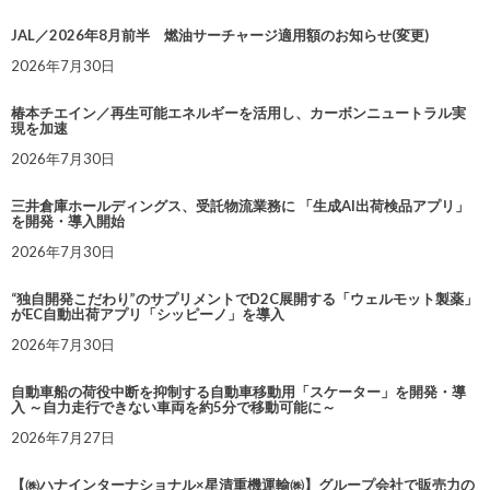
JAL／2026年8月前半 燃油サーチャージ適用額のお知らせ(変更)
2026年7月30日
椿本チエイン／再生可能エネルギーを活用し、カーボンニュートラル実
現を加速
2026年7月30日
三井倉庫ホールディングス、受託物流業務に 「生成AI出荷検品アプリ」
を開発・導入開始
2026年7月30日
“独自開発こだわり”のサプリメントでD2C展開する「ウェルモット製薬」
がEC自動出荷アプリ「シッピーノ」を導入
2026年7月30日
自動車船の荷役中断を抑制する自動車移動用「スケーター」を開発・導
入 ～自力走行できない車両を約5分で移動可能に～
2026年7月27日
【㈱ハナインターナショナル×星清重機運輸㈱】グループ会社で販売力の