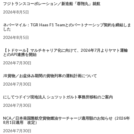
フジトランスコーポレーション／新造船「蓉翔丸」就航
2026年8月5日
ネバーマイル：TGR Haas F1 Teamとのパートナーシップ契約を締結しま
した
2026年8月5日
【トドケール】マルチキャリア化に向けて、2026年7月よりヤマト運輸
とのAPI連携を開始
2026年7月30日
JR貨物／お盆休み期間の貨物列車の運転計画について
2026年7月30日
にしてつドイツ現地法人 シュツットガルト事務所移転のご案内
2026年7月30日
NCA／日本発国際航空貨物燃油サーチャージ適用額のお知らせ（2026年
8月1日適用 改定）
2026年7月30日