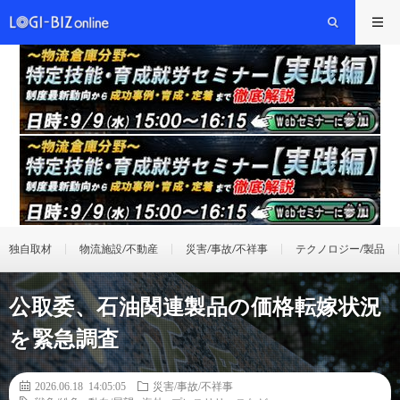
独自取材
物流施設/不動産
災害/事故/不祥事
テクノロジー/製品
公取委、石油関連製品の価格転嫁状況
を緊急調査
2026.06.18 14:05:05
災害/事故/不祥事