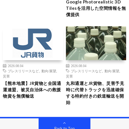
Google Photorealistic 3D
Tilesを活用した空間情報を無
償提供
2026.08.04
2026.08.04
プレスリリースなど
,
動向/展望
,
プレスリリースなど
,
動向/展望
,
災害
災害
【熊本地震】JR貨物と全国通
丸和通運とJR貨物、災害予見
運連盟、被災自治体への救援
時に代替トラックを迅速確保
物資を無償輸送
する特約付きの鉄道輸送を開
始
Back to Top