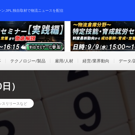
ーン,3PL,独自取材で物流ニュースを配信
事
テクノロジー/製品
雇用/人材
経営/業界動向
データ/
0日）
レスリリースなど