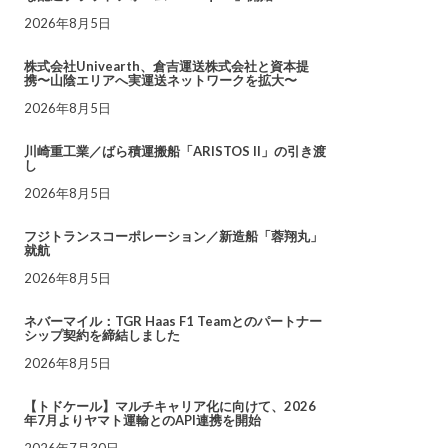
2026年8月5日
株式会社Univearth、倉吉運送株式会社と資本提
携〜山陰エリアへ実運送ネットワークを拡大〜
2026年8月5日
川崎重工業／ばら積運搬船「ARISTOS II」の引き渡
し
2026年8月5日
フジトランスコーポレーション／新造船「蓉翔丸」
就航
2026年8月5日
ネバーマイル：TGR Haas F1 Teamとのパートナー
シップ契約を締結しました
2026年8月5日
【トドケール】マルチキャリア化に向けて、2026
年7月よりヤマト運輸とのAPI連携を開始
2026年7月30日