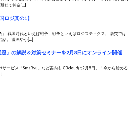
船社で神奈[…]
国ロジ其の1】
ぬ』 戦国時代といえば戦争。戦争といえばロジスティクス。 唐突では
。 漫画や小[…]
4年問題」の解説＆対策セミナーを2月8日にオンライン開催
ービス「SmaRyu」など案内も CBcloudは2月8日、「今から始める
]