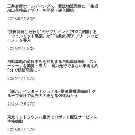
三井倉庫ホールディングス、受託物流業務に 「生成
AI出荷検品アプリ」を開発・導入開始
2026年7月30日
“独自開発こだわり”のサプリメントでD2C展開する
「ウェルモット製薬」がEC自動出荷アプリ「シッピ
ーノ」を導入
2026年7月30日
自動車船の荷役中断を抑制する自動車移動用「スケ
ーター」を開発・導入 ～自力走行できない車両を約
5分で移動可能に～
2026年7月27日
【㈱ハナインターナショナル×星清重機運輸㈱】グ
ループ会社で販売力の更なる強化ねらう
2026年7月27日
東京ミッドタウン八重洲でロボット配送サービスを
本格始動
2026年7月27日