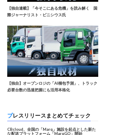
【独自連載】「今そこにある危機」を読み解く 国
際ジャーナリスト・ビニシウス氏
【独自】オープンロジの「AI梱包予測」、トラック
必要台数の迅速把握にも活用本格化
プレスリリースまとめてチェック
CBcloud、全国の「Marq」施設を起点とした新た
な配送プラットフォーム「MarqGO」開始