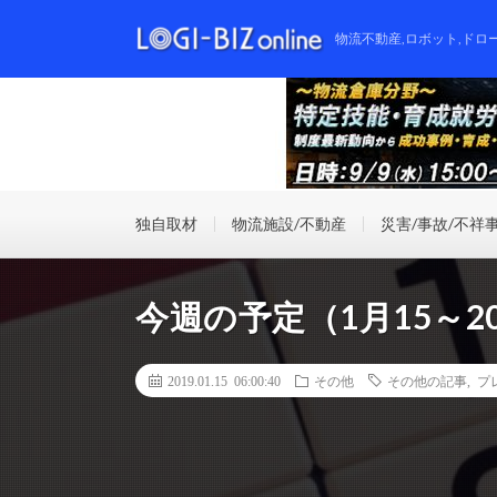
物流不動産,ロボット,ドロ
独自取材
物流施設/不動産
災害/事故/不祥
今週の予定（1月15～2
2019.01.15 06:00:40
その他
その他の記事
,
プ