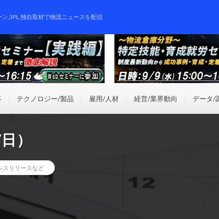
ーン,3PL,独自取材で物流ニュースを配信
事
テクノロジー/製品
雇用/人材
経営/業界動向
データ/
7日）
レスリリースなど