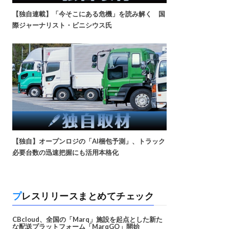
【独自連載】「今そこにある危機」を読み解く 国
際ジャーナリスト・ビニシウス氏
【独自】オープンロジの「AI梱包予測」、トラック
必要台数の迅速把握にも活用本格化
プレスリリースまとめてチェック
CBcloud、全国の「Marq」施設を起点とした新た
な配送プラットフォーム「MarqGO」開始