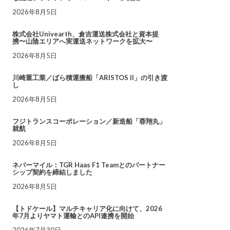
2026年8月5日
株式会社Univearth、倉吉運送株式会社と資本提
携〜山陰エリアへ実運送ネットワークを拡大〜
2026年8月5日
川崎重工業／ばら積運搬船「ARISTOS II」の引き渡
し
2026年8月5日
フジトランスコーポレーション／新造船「蓉翔丸」
就航
2026年8月5日
ネバーマイル：TGR Haas F1 Teamとのパートナー
シップ契約を締結しました
2026年8月5日
【トドケール】マルチキャリア化に向けて、2026
年7月よりヤマト運輸とのAPI連携を開始
2026年7月30日