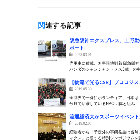
関連する記事
阪急阪神エクスプレス、上野動
ポート
2023.03.01
専用車に積載、無事現地到着 阪急阪神
パンダのシャンシャン（メス5歳）の中
【物流で光るCSR】プロロジ
2019.05.30
全世界で一斉にボランティア、日本は大
分野で活躍しているNPO団体と組み、日
流通経済大がスポーツイベント
2019.02.07
経験者から「予定外の事態発生は当然
ィクス」と題する特別シンポジウムを開