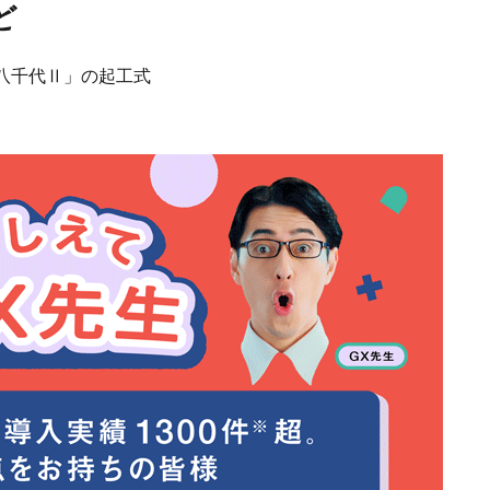
ど
八千代Ⅱ」の起工式