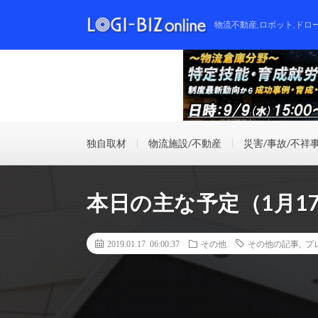
物流不動産,ロボット,ドロ
独自取材
物流施設/不動産
災害/事故/不祥
本日の主な予定（1月1
2019.01.17 06:00:37
その他
その他の記事
,
プ