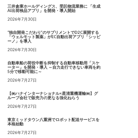
三井倉庫ホールディングス、受託物流業務に 「生成
AI出荷検品アプリ」を開発・導入開始
2026年7月30日
“独自開発こだわり”のサプリメントでD2C展開する
「ウェルモット製薬」がEC自動出荷アプリ「シッピ
ーノ」を導入
2026年7月30日
自動車船の荷役中断を抑制する自動車移動用「スケ
ーター」を開発・導入 ～自力走行できない車両を約
5分で移動可能に～
2026年7月27日
【㈱ハナインターナショナル×星清重機運輸㈱】グ
ループ会社で販売力の更なる強化ねらう
2026年7月27日
東京ミッドタウン八重洲でロボット配送サービスを
本格始動
2026年7月27日