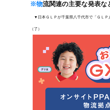
※物流関連の主要な発表な
▼日本ＧＬＰが千葉県八千代市で「ＧＬＰ
（了）