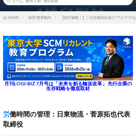
コラム
,
雇用/人材
,
独自取材
経営/業界動向
【好評連載！】二代目物流社長の“アタマ”の
HOME
月刊LOGI-BIZ 7月号は「未来を創る輸送改革」 先行企業の
生存戦略を徹底取材
労働時間の管理：日東物流・菅原拓也代表
取締役