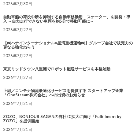
2026年7月30日
自動車船の荷役中断を抑制する自動車移動用「スケーター」を開発・導
入 ～自力走行できない車両を約5分で移動可能に～
2026年7月27日
【㈱ハナインターナショナル×星清重機運輸㈱】グループ会社で販売力の
更なる強化ねらう
2026年7月27日
東京ミッドタウン八重洲でロボット配送サービスを本格始動
2026年7月27日
上組／コンテナ物流最適化サービスを提供する スタートアップ企業
「OneStream株式会社」への出資のお知らせ
2026年7月21日
ZOZO、BONJOUR SAGANの自社EC拡大に向け「Fulfillment by
ZOZO」を提供開始
2026年7月21日