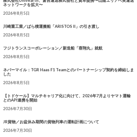
株式会社Univearth、倉吉運送株式会社と資本提携〜山陰エリアへ実運送
ネットワークを拡大〜
2026年8月5日
川崎重工業／ばら積運搬船「ARISTOS II」の引き渡し
2026年8月5日
フジトランスコーポレーション／新造船「蓉翔丸」就航
2026年8月5日
ネバーマイル：TGR Haas F1 Teamとのパートナーシップ契約を締結しま
した
2026年8月5日
【トドケール】マルチキャリア化に向けて、2026年7月よりヤマト運輸
とのAPI連携を開始
2026年7月30日
JR貨物／お盆休み期間の貨物列車の運転計画について
2026年7月30日