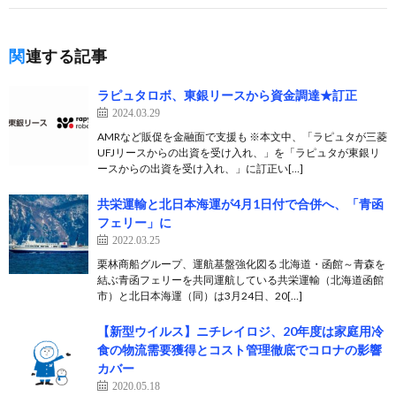
関連する記事
ラピュタロボ、東銀リースから資金調達★訂正
2024.03.29
AMRなど販促を金融面で支援も ※本文中、「ラピュタが三菱
UFJリースからの出資を受け入れ、」を「ラピュタが東銀リ
ースからの出資を受け入れ、」に訂正い[…]
共栄運輸と北日本海運が4月1日付で合併へ、「青函
フェリー」に
2022.03.25
栗林商船グループ、運航基盤強化図る 北海道・函館～青森を
結ぶ青函フェリーを共同運航している共栄運輸（北海道函館
市）と北日本海運（同）は3月24日、20[…]
【新型ウイルス】ニチレイロジ、20年度は家庭用冷
食の物流需要獲得とコスト管理徹底でコロナの影響
カバー
2020.05.18