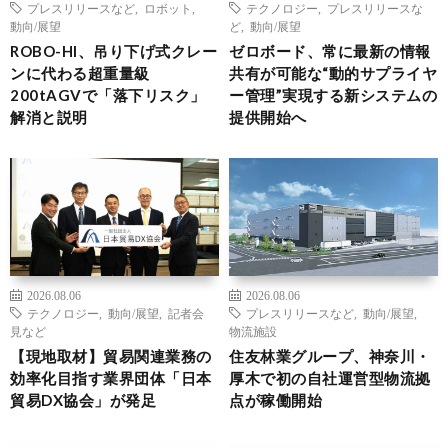
プレスリリースなど
,
ロボット
,
テクノロジー
,
プレスリリースな
動向/展望
ど
,
動向/展望
ROBO-HI、吊り下げ式クレー
ゼロボード、常に最新の情報
ンに代わる超重量級
共有が可能な“動的サプライヤ
200tAGVで「落下リスク」
ー管理”実現する新システムの
解消と説明
提供開始へ
2026.08.06
2026.08.06
テクノロジー
,
動向/展望
,
記者会
プレスリリースなど
,
動向/展望
,
見など
物流施設
【現地取材】貿易関連業務の
住友林業グループ、神奈川・
効率化目指す業界団体「日本
厚木で初の自社運営型物流拠
貿易DX協会」が発足
点が稼働開始