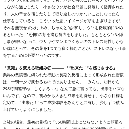
しながら過ごしたり、小さなウソが社会問題に発展して指弾された
り、人の幸せを壊したりして取り返しのつかないことになったら…
仕事をしていると、こういった悪いイメージが頭をよぎりますが、
それを無視せず受け止め、ちゃんと“恐怖”し、ウソを徹底的にやめ
るといった、“恐怖”の芽を摘む努力をしました。もともとウソや隠
し事が嫌いな上に、ウサギやマンボウくらいのストレス耐性しかな
い僕にとって、その芽を1つでも多く摘むことが、ストレスなく仕事
をするために必要だったのです。
「意識」を変える取組み② ――― 「“出来た！”を感じさせる」
業界の悪慣習に縛られた行動の長期的反復によって形成された習慣
は、一朝一夕で変わるものではありません。「みんな、明日から
293時間遵守ね、しくよろ～♪」なんて急に言っても、出来るハズな
いんです。なので、初めから大きな成果を期待せず、小さな目標を
定めて、 “出来た！”って成功体験をみんなと共有し、少しずつ積み
上げていくようにしました。
当社の場合、最初の目標は「350時間以上にならないように頑張ろ
う！」といったものでした。そして、2年かけて350時間に収まって