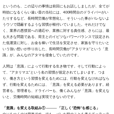
というのも、この辺りの事情は前回にもお話ししましたが、全てが
時効になるくらい遠い昔の当社には、400時間台のドライバーがい
たりするなど、長時間労働が常態化し、そういった事がバレないよ
うウソで隠蔽するような習慣が根付いていました。それだけでな
く、業界の悪慣習への適応や、業務に対する責任感、さらには、最
も大きな問題である、荷主とのイビツなパワーバランスで設定され
た低運賃に対し、お金を稼いで生活を安定させ、家族を守りたいと
いう強い想いが作り出した、長時間労働が”アタリマエ”という「意
識」が、みんなのアタマを侵食していたのです。
人間は「意識」によって行動する生き物です。そして行動によっ
て、“アタリマエ”という名の習慣が規定されてしまいます。つま
り、働き方という習慣を変えるためには、行動を変えなければなら
ず、行動を変えるためには、「意識」を変える必要があります。経
営者も、管理者も、ドライバーも、働くみんなが「意識」を変えな
いと、労働時間の短縮は実現できないのです。
「意識」を変える取組み① ――― 「正しく“恐怖”を感じる」
ウソをつくのは簡単です。でも、バレた時のことを考えてハラハラ