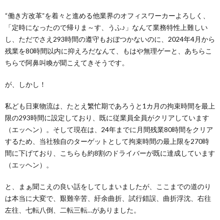
“働き方改革”を着々と進める他業界のオフィスワーカーよろしく、
「定時になったので帰りま～す、うふ♪」なんて業務特性上難しい
し、ただでさえ293時間の遵守もおぼつかないのに、2024年4月から
残業を80時間以内に抑えろだなんて、もはや無理ゲーと、あちらこ
ちらで阿鼻叫喚が聞こえてきそうです。
が、しかし！
私ども日東物流は、たとえ繁忙期であろうと1カ月の拘束時間を最上
限の293時間に設定しており、既に従業員全員がクリアしています
（エッヘン）。そして現在は、24年までに月間残業80時間をクリア
するため、当社独自のターゲットとして拘束時間の最上限を270時
間に下げており、こちらも約8割のドライバーが既に達成しています
（エッヘン）。
と、まぁ聞こえの良い話をしてしまいましたが、ここまでの道のり
は本当に大変で、艱難辛苦、紆余曲折、試行錯誤、曲折浮沈、右往
左往、七転八倒、二転三転…がありました。