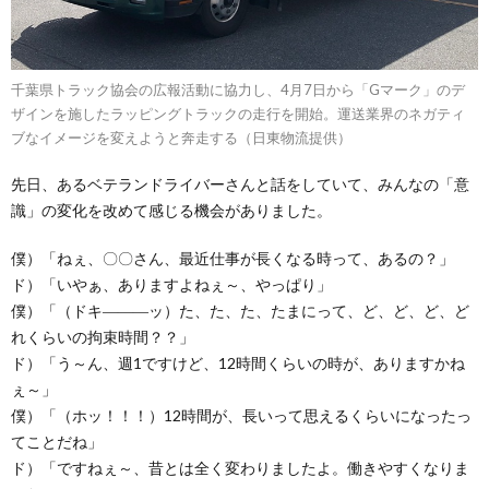
千葉県トラック協会の広報活動に協力し、4月7日から「Gマーク」のデ
ザインを施したラッピングトラックの走行を開始。運送業界のネガティ
ブなイメージを変えようと奔走する（日東物流提供）
先日、あるベテランドライバーさんと話をしていて、みんなの「意
識」の変化を改めて感じる機会がありました。
僕）「ねぇ、〇〇さん、最近仕事が長くなる時って、あるの？」
ド）「いやぁ、ありますよねぇ～、やっぱり」
僕）「（ドキ―――ッ）た、た、た、たまにって、ど、ど、ど、ど
れくらいの拘束時間？？」
ド）「う～ん、週1ですけど、12時間くらいの時が、ありますかね
ぇ～」
僕）「（ホッ！！！）12時間が、長いって思えるくらいになったっ
てことだね」
ド）「ですねぇ～、昔とは全く変わりましたよ。働きやすくなりま