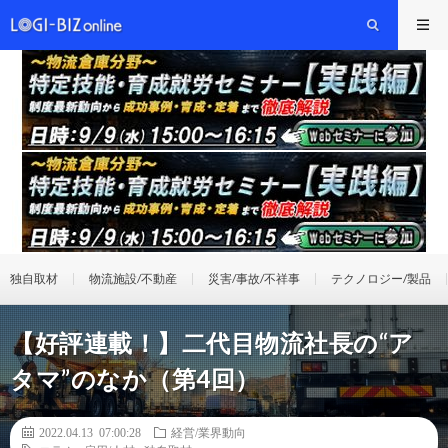
独自取材
物流施設/不動産
災害/事故/不祥事
テクノロジー/製品
【好評連載！】二代目物流社長の“ア
タマ”のなか（第4回）
2022.04.13 07:00:28
経営/業界動向