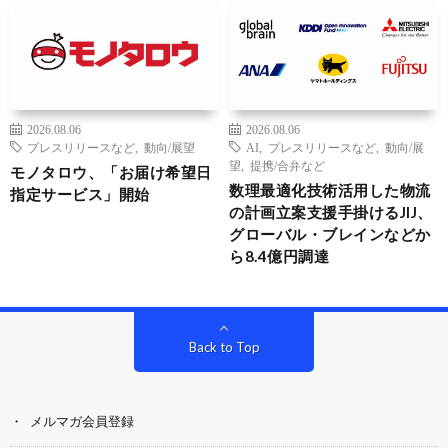
2026.08.06
2026.08.06
プレスリリースなど
,
動向/展望
AI
,
プレスリリースなど
,
動向/展
望
,
提携/合弁など
モノタロウ、「お届け希望日
数理最適化技術活用した物流
指定サービス」開始
の計画立案支援手掛けるJIJ、
グローバル・ブレインなどか
ら8.4億円調達
Back to Top
メルマガ会員登録