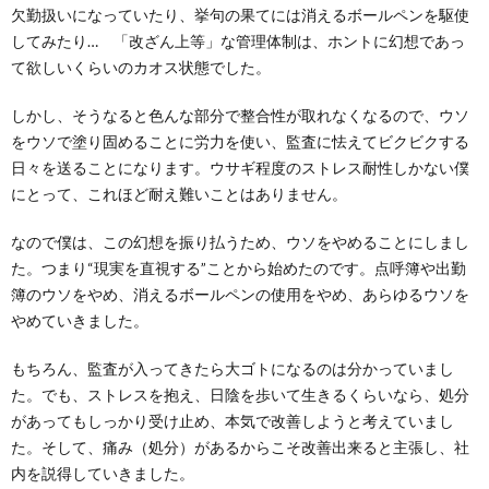
欠勤扱いになっていたり、挙句の果てには消えるボールペンを駆使
してみたり… 「改ざん上等」な管理体制は、ホントに幻想であっ
て欲しいくらいのカオス状態でした。
しかし、そうなると色んな部分で整合性が取れなくなるので、ウソ
をウソで塗り固めることに労力を使い、監査に怯えてビクビクする
日々を送ることになります。ウサギ程度のストレス耐性しかない僕
にとって、これほど耐え難いことはありません。
なので僕は、この幻想を振り払うため、ウソをやめることにしまし
た。つまり“現実を直視する”ことから始めたのです。点呼簿や出勤
簿のウソをやめ、消えるボールペンの使用をやめ、あらゆるウソを
やめていきました。
もちろん、監査が入ってきたら大ゴトになるのは分かっていまし
た。でも、ストレスを抱え、日陰を歩いて生きるくらいなら、処分
があってもしっかり受け止め、本気で改善しようと考えていまし
た。そして、痛み（処分）があるからこそ改善出来ると主張し、社
内を説得していきました。