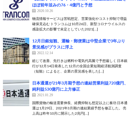
ほぼ前年並みの76・4億円と予想
2020.10.26
物流情報サービスは苦戦想定、営業強化やコスト抑制で増益
確保見込む トランコムは10月26日、新型コロナウイルスの
感染拡大の影響で未定としていた2021[…]
12月日銀短観、運輸・郵便業は中堅企業で3年ぶり
景況感がプラスに浮上
2022.12.14
総じて改善、先行きは燃料や電気代高騰で予想厳しく 日本銀
行が12月14日発表した12月の全国企業短期経済観測調査
（短観）によると、企業の景況感を表した[…]
日本通運が21年3月期予想の連結営業利益720億円、
純利益530億円に上方修正
2021.01.29
国際貨物の輸送需要伸長、経費抑制も想定以上に奏功 日本通
運は1月29日、2021年3月期の連結業績予想を修正した。 売
上高は昨年10月に開示した2兆円[…]