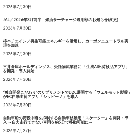
2026年7月30日
JAL／2026年8月前半 燃油サーチャージ適用額のお知らせ(変更)
2026年7月30日
椿本チエイン／再生可能エネルギーを活用し、カーボンニュートラル実
現を加速
2026年7月30日
三井倉庫ホールディングス、受託物流業務に 「生成AI出荷検品アプリ」
を開発・導入開始
2026年7月30日
“独自開発こだわり”のサプリメントでD2C展開する「ウェルモット製薬」
がEC自動出荷アプリ「シッピーノ」を導入
2026年7月30日
自動車船の荷役中断を抑制する自動車移動用「スケーター」を開発・導
入 ～自力走行できない車両を約5分で移動可能に～
2026年7月27日