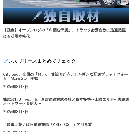
【独自】オープンロジの「AI梱包予測」、トラック必要台数の迅速把握
にも活用本格化
プレスリリースまとめてチェック
CBcloud、全国の「Marq」施設を起点とした新たな配送プラットフォー
ム「MarqGO」開始
2026年8月5日
株式会社Univearth、倉吉運送株式会社と資本提携〜山陰エリアへ実運送
ネットワークを拡大〜
2026年8月5日
川崎重工業／ばら積運搬船「ARISTOS II」の引き渡し