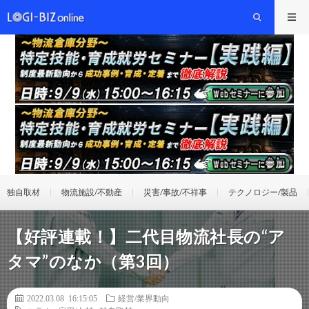
独自取材
物流施設/不動産
災害/事故/不祥事
テクノロジー/製品
【好評連載！】二代目物流社長の“ア
タマ”のなか（第3回）
2022.03.08 16:15:05
経営/業界動向