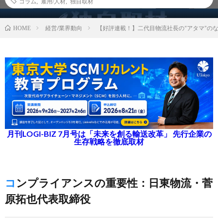
コラム
,
雇用/人材
,
独自取材
経営/業界動向
【好評連載！】二代目物流社長の“アタマ”の
HOME
月刊LOGI-BIZ 7月号は「未来を創る輸送改革」 先行企業の
生存戦略を徹底取材
コンプライアンスの重要性：日東物流・菅
原拓也代表取締役