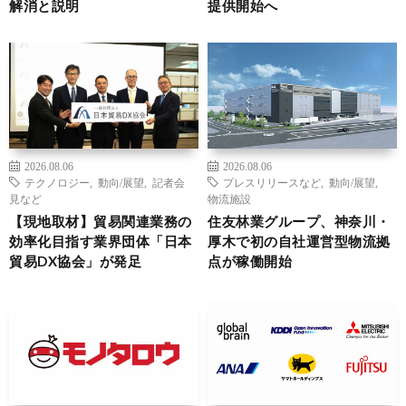
解消と説明
提供開始へ
2026.08.06
2026.08.06
テクノロジー
,
動向/展望
,
記者会
プレスリリースなど
,
動向/展望
,
見など
物流施設
【現地取材】貿易関連業務の
住友林業グループ、神奈川・
効率化目指す業界団体「日本
厚木で初の自社運営型物流拠
貿易DX協会」が発足
点が稼働開始