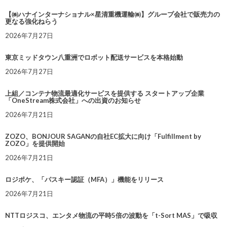
【㈱ハナインターナショナル×星清重機運輸㈱】グループ会社で販売力の
更なる強化ねらう
2026年7月27日
東京ミッドタウン八重洲でロボット配送サービスを本格始動
2026年7月27日
上組／コンテナ物流最適化サービスを提供する スタートアップ企業
「OneStream株式会社」への出資のお知らせ
2026年7月21日
ZOZO、BONJOUR SAGANの自社EC拡大に向け「Fulfillment by
ZOZO」を提供開始
2026年7月21日
ロジポケ、「パスキー認証（MFA）」機能をリリース
2026年7月21日
NTTロジスコ、エンタメ物流の平時5倍の波動を「t-Sort MAS」で吸収