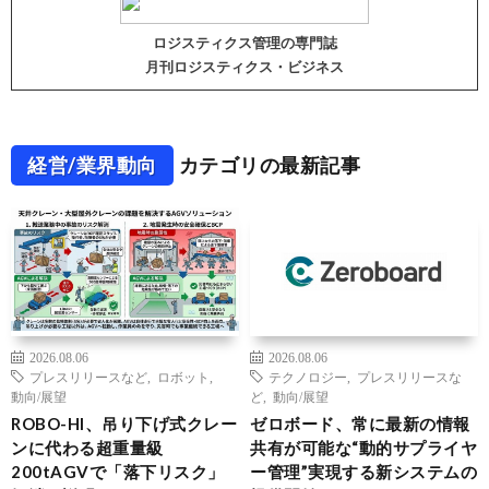
ロジスティクス管理の専門誌
月刊ロジスティクス・ビジネス
経営/業界動向
カテゴリの最新記事
2026.08.06
2026.08.06
プレスリリースなど
,
ロボット
,
テクノロジー
,
プレスリリースな
動向/展望
ど
,
動向/展望
ROBO-HI、吊り下げ式クレー
ゼロボード、常に最新の情報
ンに代わる超重量級
共有が可能な“動的サプライヤ
200tAGVで「落下リスク」
ー管理”実現する新システムの