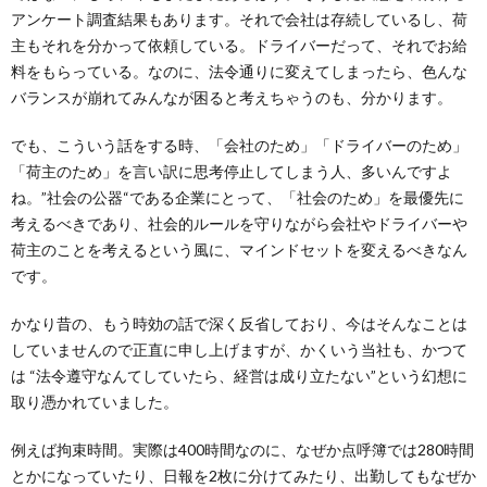
アンケート調査結果もあります。それで会社は存続しているし、荷
主もそれを分かって依頼している。ドライバーだって、それでお給
料をもらっている。なのに、法令通りに変えてしまったら、色んな
バランスが崩れてみんなが困ると考えちゃうのも、分かります。
でも、こういう話をする時、「会社のため」「ドライバーのため」
「荷主のため」を言い訳に思考停止してしまう人、多いんですよ
ね。”社会の公器“である企業にとって、「社会のため」を最優先に
考えるべきであり、社会的ルールを守りながら会社やドライバーや
荷主のことを考えるという風に、マインドセットを変えるべきなん
です。
かなり昔の、もう時効の話で深く反省しており、今はそんなことは
していませんので正直に申し上げますが、かくいう当社も、かつて
は “法令遵守なんてしていたら、経営は成り立たない”という幻想に
取り憑かれていました。
例えば拘束時間。実際は400時間なのに、なぜか点呼簿では280時間
とかになっていたり、日報を2枚に分けてみたり、出勤してもなぜか