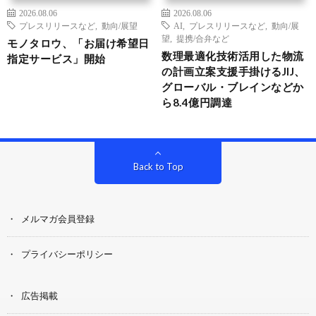
2026.08.06
2026.08.06
プレスリリースなど
,
動向/展望
AI
,
プレスリリースなど
,
動向/展
望
,
提携/合弁など
モノタロウ、「お届け希望日
数理最適化技術活用した物流
指定サービス」開始
の計画立案支援手掛けるJIJ、
グローバル・ブレインなどか
ら8.4億円調達
Back to Top
メルマガ会員登録
プライバシーポリシー
広告掲載