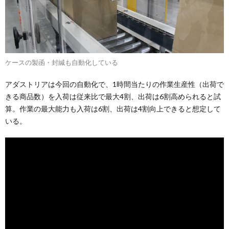
ケースの製函・封緘も自動化している
アダストリアは今回の自動化で、1時間当たりの作業生産性（出荷で
きる商品数）を入荷は従来比で最大4割、出荷は6割高められると試
算。作業の最大能力も入荷は6割、出荷は4割向上できると想定して
いる。