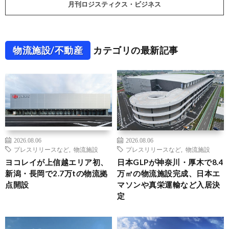
月刊ロジスティクス・ビジネス
物流施設/不動産
カテゴリの最新記事
2026.08.06
2026.08.06
プレスリリースなど
,
物流施設
プレスリリースなど
,
物流施設
ヨコレイが上信越エリア初、
日本GLPが神奈川・厚木で8.4
新潟・長岡で2.7万tの物流拠
万㎡の物流施設完成、日本エ
点開設
マソンや真栄運輸など入居決
定