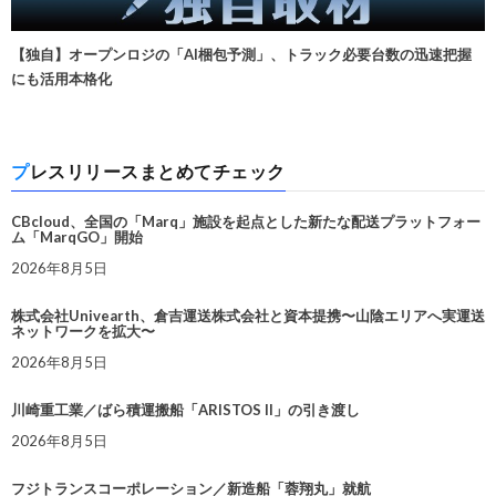
【独自】オープンロジの「AI梱包予測」、トラック必要台数の迅速把握
にも活用本格化
プレスリリースまとめてチェック
CBcloud、全国の「Marq」施設を起点とした新たな配送プラットフォー
ム「MarqGO」開始
2026年8月5日
株式会社Univearth、倉吉運送株式会社と資本提携〜山陰エリアへ実運送
ネットワークを拡大〜
2026年8月5日
川崎重工業／ばら積運搬船「ARISTOS II」の引き渡し
2026年8月5日
フジトランスコーポレーション／新造船「蓉翔丸」就航