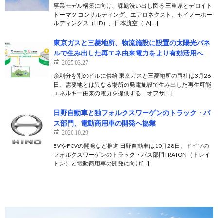
事業モデル構築に向け、課題洗い出し図る 三重県とデロイト
トーマツ コンサルティング、エアロネクスト、セイノーホー
ルディングス（HD）、日本航空（JA[…]
東京ガスと三菱地所、物流施設に設置の太陽光パネ
ルで生み出した再エネ由来電力をより有効活用へ
2025.03.27
余剰分を別のビルに供給 東京ガスと三菱地所の両社は3月26
日、需要地とは異なる場所の発電施設で生み出した再生可能
エネルギー由来の電力を提供する「オフサ[…]
日野自動車と独フォルクスワーゲンのトラック・バ
ス部門、電動商用車の開発へ協業
2020.10.29
EVやFCVの開発など推進 日野自動車は10月28日、ドイツの
フォルクスワーゲンのトラック・バス部門TRATON（トレイ
トン）と電動商用車の開発に向け[…]