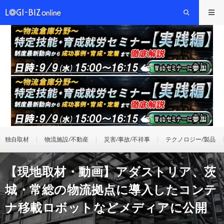
独自取材
物流施設/不動産
災害/事故/不祥事
テクノロジー/製品
【現地取材・動画】アダストリア、茨
城・常総の物流拠点に導入したコンテ
ナ移載ロボットなどメディアに公開