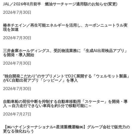
JAL／2026年8月前半 燃油サーチャージ適用額のお知らせ(変更)
2026年7月30日
椿本チエイン／再生可能エネルギーを活用し、カーボンニュートラル実
現を加速
2026年7月30日
三井倉庫ホールディングス、受託物流業務に 「生成AI出荷検品アプリ」
を開発・導入開始
2026年7月30日
“独自開発こだわり”のサプリメントでD2C展開する「ウェルモット製薬」
がEC自動出荷アプリ「シッピーノ」を導入
2026年7月30日
自動車船の荷役中断を抑制する自動車移動用「スケーター」を開発・導
入 ～自力走行できない車両を約5分で移動可能に～
2026年7月27日
【㈱ハナインターナショナル×星清重機運輸㈱】グループ会社で販売力の
更なる強化ねらう