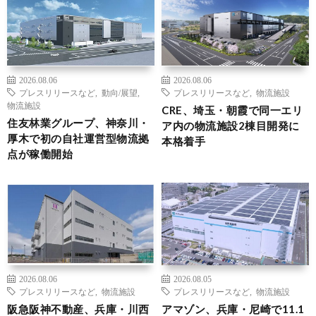
2026.08.06
2026.08.06
プレスリリースなど
,
動向/展望
,
プレスリリースなど
,
物流施設
物流施設
CRE、埼玉・朝霞で同一エリ
住友林業グループ、神奈川・
ア内の物流施設2棟目開発に
厚木で初の自社運営型物流拠
本格着手
点が稼働開始
2026.08.06
2026.08.05
プレスリリースなど
,
物流施設
プレスリリースなど
,
物流施設
阪急阪神不動産、兵庫・川西
アマゾン、兵庫・尼崎で11.1