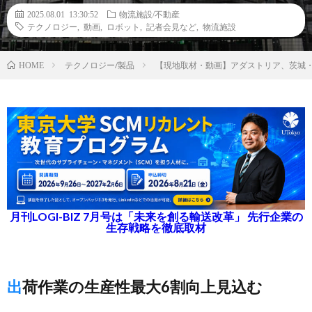
2025.08.01 13:30:52
物流施設/不動産
テクノロジー
,
動画
,
ロボット
,
記者会見など
,
物流施設
テクノロジー/製品
【現地取材・動画】アダストリア、茨城
HOME
月刊LOGI-BIZ 7月号は「未来を創る輸送改革」 先行企業の
生存戦略を徹底取材
出荷作業の生産性最大6割向上見込む