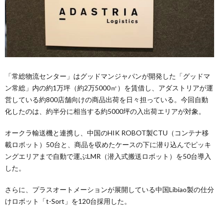
「常総物流センター」はグッドマンジャパンが開発した「グッドマ
ン常総」内の約1万坪（約2万5000㎡）を賃借し、アダストリアが運
営している約800店舗向けの商品出荷を日々担っている。今回自動
化したのは、約半分に相当する約5000坪の入出荷エリアが対象。
オークラ輸送機と連携し、中国のHIK ROBOT製CTU（コンテナ移
載ロボット）50台と、商品を収めたケースの下に潜り込んでピッキ
ングエリアまで自動で運ぶLMR（潜入式搬送ロボット）を50台導入
した。
さらに、プラスオートメーションが展開している中国Libiao製の仕分
けロボット「t-Sort」を120台採用した。