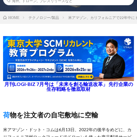
海外
,
ドローン
,
プレスリリースなど
テクノロジー/製品
米アマゾン、カリフォルニアで22年中に
HOME
月刊LOGI-BIZ 7月号は「未来を創る輸送改革」 先行企業の
生存戦略を徹底取材
荷物を注文者の自宅敷地に空輸
米アマゾン・ドット・コムは6月13日、2022年の後半をめどに、カ
リフォルニア州ロックフォードでドローンを使った商品配送サービ