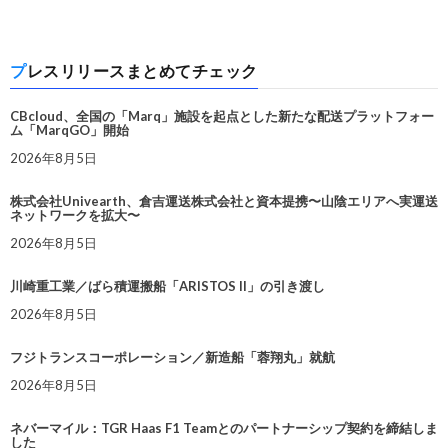
プレスリリースまとめてチェック
CBcloud、全国の「Marq」施設を起点とした新たな配送プラットフォー
ム「MarqGO」開始
2026年8月5日
株式会社Univearth、倉吉運送株式会社と資本提携〜山陰エリアへ実運送
ネットワークを拡大〜
2026年8月5日
川崎重工業／ばら積運搬船「ARISTOS II」の引き渡し
2026年8月5日
フジトランスコーポレーション／新造船「蓉翔丸」就航
2026年8月5日
ネバーマイル：TGR Haas F1 Teamとのパートナーシップ契約を締結しま
した