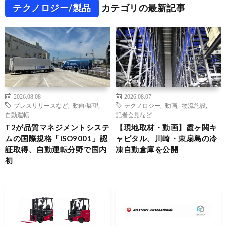
テクノロジー/製品
カテゴリの最新記事
2026.08.08
2026.08.07
プレスリリースなど
,
動向/展望
,
テクノロジー
,
動画
,
物流施設
,
自動運転
記者会見など
T2が品質マネジメントシステ
【現地取材・動画】霞ヶ関キ
ムの国際規格「ISO9001」認
ャピタル、川崎・東扇島の冷
証取得、自動運転分野で国内
凍自動倉庫を公開
初