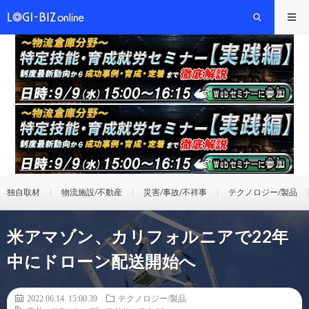
独自取材
物流施設/不動産
災害/事故/不祥事
テクノロジー/製品
米アマゾン、カリフォルニアで22年
中にドローン配送開始へ
2022.06.14 15:00:39
テクノロジー/製品