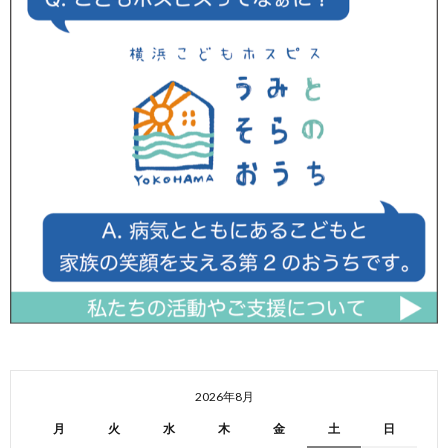
2026年8月
月
火
水
木
金
土
日