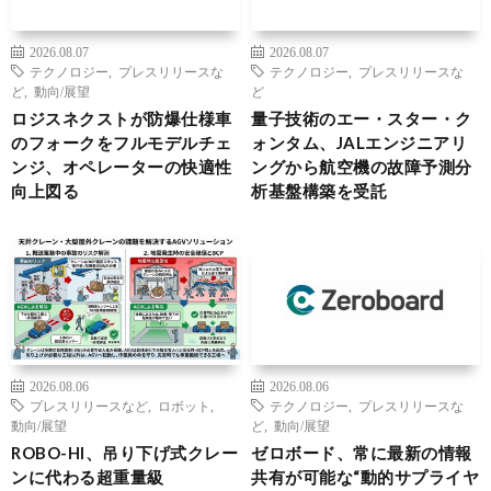
2026.08.07
2026.08.07
テクノロジー
,
プレスリリースな
テクノロジー
,
プレスリリースな
ど
,
動向/展望
ど
ロジスネクストが防爆仕様車
量子技術のエー・スター・ク
のフォークをフルモデルチェ
ォンタム、JALエンジニアリ
ンジ、オペレーターの快適性
ングから航空機の故障予測分
向上図る
析基盤構築を受託
2026.08.06
2026.08.06
プレスリリースなど
,
ロボット
,
テクノロジー
,
プレスリリースな
動向/展望
ど
,
動向/展望
ROBO-HI、吊り下げ式クレー
ゼロボード、常に最新の情報
ンに代わる超重量級
共有が可能な“動的サプライヤ