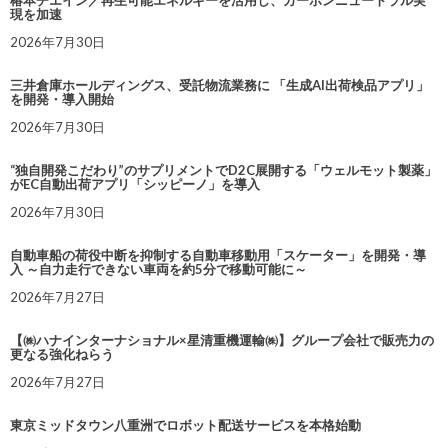
椿本チエイン／再生可能エネルギーを活用し、カーボンニュートラル実
現を加速
2026年7月30日
三井倉庫ホールディングス、受託物流業務に 「生成AI出荷検品アプリ」
を開発・導入開始
2026年7月30日
“独自開発こだわり”のサプリメントでD2C展開する「ウェルモット製薬」
がEC自動出荷アプリ「シッピーノ」を導入
2026年7月30日
自動車船の荷役中断を抑制する自動車移動用「スケーター」を開発・導
入 ～自力走行できない車両を約5分で移動可能に～
2026年7月27日
【㈱ハナインターナショナル×星清重機運輸㈱】グループ会社で販売力の
更なる強化ねらう
2026年7月27日
東京ミッドタウン八重洲でロボット配送サービスを本格始動