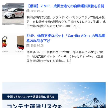
【動画】ＺＭＰ、成田空港での自動運転実験を公開
2019.02.02
制限区域内で実施、グランドハンドリングスタッフ輸送を想
定 自動運転技術の開発などを手掛けるＺＭＰは2月1日、成
田空港の制限区域内で1月28～30日に[…]
ZMP、物流支援ロボット「CarriRo AD+」の製品価
格20%引き下げ
2021.09.08
台車やパレット積載のタイプ対象、導入容易に ZMPは9月8
日、物流支援ロボット「CarriRo（キャリロ） AD+」（重量
版自律移動モデル）を対象に、[…]