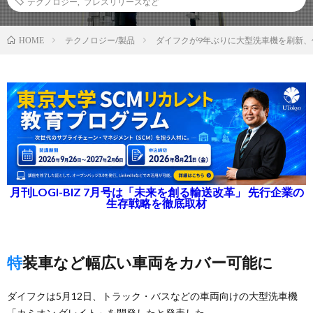
テクノロジー
,
プレスリリースなど
テクノロジー/製品
ダイフクが9年ぶりに大型洗車機を刷新、
HOME
月刊LOGI-BIZ 7月号は「未来を創る輸送改革」 先行企業の
生存戦略を徹底取材
特装車など幅広い車両をカバー可能に
ダイフクは5月12日、トラック・バスなどの車両向けの大型洗車機
「カミオン グレイト」を開発したと発表した。