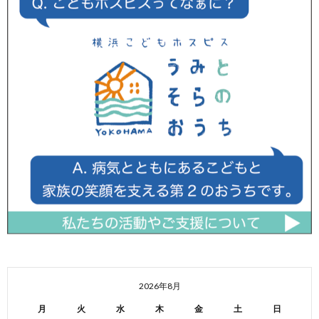
2026年8月
月
火
水
木
金
土
日