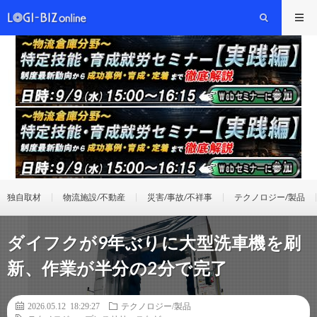
独自取材
物流施設/不動産
災害/事故/不祥事
テクノロジー/製品
ダイフクが9年ぶりに大型洗車機を刷
新、作業が半分の2分で完了
2026.05.12 18:29:27
テクノロジー/製品