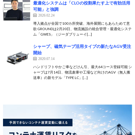
最適化システムは「CLOの役割果たす上で有効活用
可能」と強調
2026.02.24
導入拠点が全国で100カ所突破、海外展開にもあらためて意
欲 GROUNDは2月20日、物流施設の統合管理・最適化システ
ム「GWES」（ジーダブリューイ[…]
シャープ、磁気テープ活用タイプの新たなAGV受注
開始
2020.07.14
ハンドリフトやかご車などけん引、最大64コース登録可能 シ
ャープは7月14日、物流倉庫や工場など向けのAGV（無人搬
送車）の新モデル「TYPE LC」[…]