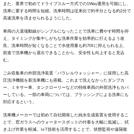
また、業界で初めてドライブスルー方式での1Way運用を可能にし、
洗車に要する時間を短縮。洗車時間は従来比で約半分となる約2分で
高速洗車を済ませられるようにした。
車両の入退場動線がシンプルになったことで洗車に費やす時間を抑
え、タイミングが集中しがちな洗車作業を効率的に行えるよう改
良。洗車時間が短くなることで水使用量も約70ℓに抑えられる上、
前進で洗車機から退出できることから、安全性も向上すると見込
む。
ごみ収集車の外部洗浄装置「パラレルウォッシャー」に採用した高
圧洗浄機能を新洗車機にも搭載。これまで洗えなかったダンプカ
ー、ミキサー車、タンクローリーなどの特殊車両の外部洗浄もカバ
ーしている。一部の車両については、ブラッシングによる洗車にも
対応するという。
洗車機メーカーでは初めて自社開発した純水生成装置を使用するこ
とで、窓ガラスへのウォータースポットの付着を大幅に低減し、拭
き上げ作業を軽減。IoT技術を活用することで、状態監視や遠隔復