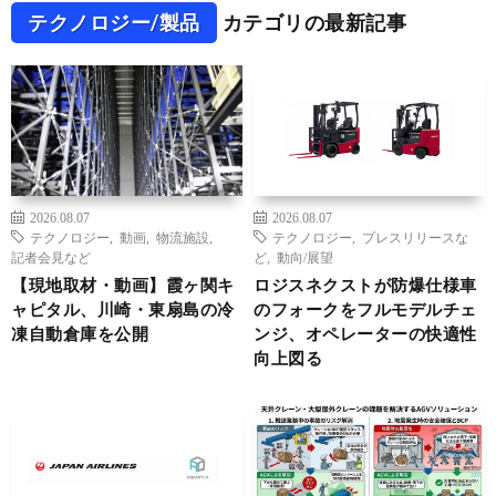
テクノロジー/製品
カテゴリの最新記事
2026.08.07
2026.08.07
テクノロジー
,
動画
,
物流施設
,
テクノロジー
,
プレスリリースな
記者会見など
ど
,
動向/展望
【現地取材・動画】霞ヶ関キ
ロジスネクストが防爆仕様車
ャピタル、川崎・東扇島の冷
のフォークをフルモデルチェ
凍自動倉庫を公開
ンジ、オペレーターの快適性
向上図る