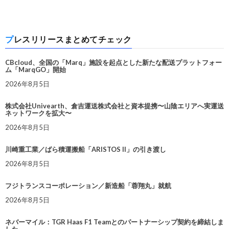
プレスリリースまとめてチェック
CBcloud、全国の「Marq」施設を起点とした新たな配送プラットフォー
ム「MarqGO」開始
2026年8月5日
株式会社Univearth、倉吉運送株式会社と資本提携〜山陰エリアへ実運送
ネットワークを拡大〜
2026年8月5日
川崎重工業／ばら積運搬船「ARISTOS II」の引き渡し
2026年8月5日
フジトランスコーポレーション／新造船「蓉翔丸」就航
2026年8月5日
ネバーマイル：TGR Haas F1 Teamとのパートナーシップ契約を締結しま
した