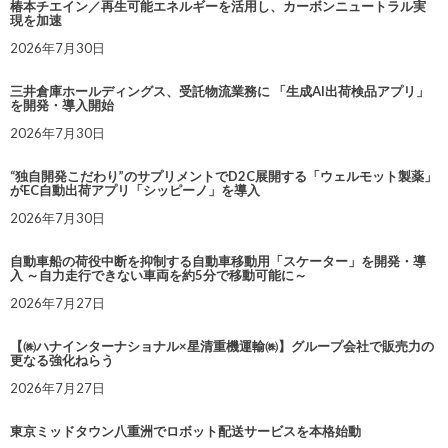
椿本チエイン／再生可能エネルギーを活用し、カーボンニュートラル実
現を加速
2026年7月30日
三井倉庫ホールディングス、受託物流業務に 「生成AI出荷検品アプリ」
を開発・導入開始
2026年7月30日
“独自開発こだわり”のサプリメントでD2C展開する「ウェルモット製薬」
がEC自動出荷アプリ「シッピーノ」を導入
2026年7月30日
自動車船の荷役中断を抑制する自動車移動用「スケーター」を開発・導
入 ～自力走行できない車両を約5分で移動可能に～
2026年7月27日
【㈱ハナインターナショナル×星清重機運輸㈱】グループ会社で販売力の
更なる強化ねらう
2026年7月27日
東京ミッドタウン八重洲でロボット配送サービスを本格始動