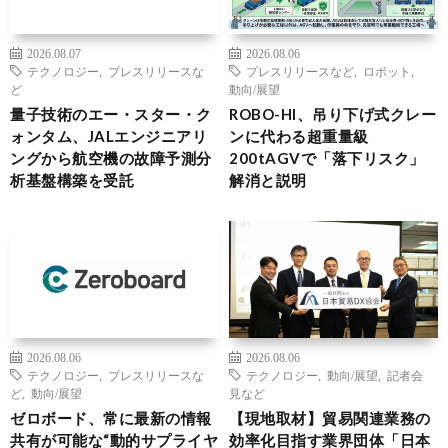
2026.08.07
2026.08.06
テクノロジー
,
プレスリリースな
プレスリリースなど
,
ロボット
,
ど
動向/展望
量子技術のエー・スター・ク
ROBO-HI、吊り下げ式クレー
ォンタム、JALエンジニアリ
ンに代わる超重量級
ングから航空機の故障予測分
200tAGVで「落下リスク」
析基盤構築を受託
解消と説明
2026.08.06
2026.08.06
テクノロジー
,
プレスリリースな
テクノロジー
,
動向/展望
,
記者会
ど
,
動向/展望
見など
ゼロボード、常に最新の情報
【現地取材】貿易関連業務の
共有が可能な“動的サプライヤ
効率化目指す業界団体「日本