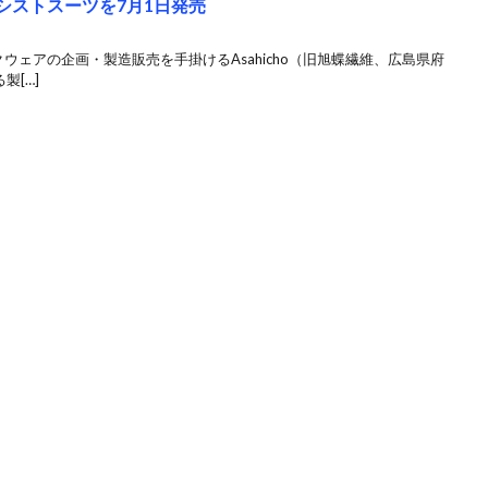
なアシストスーツを7月1日発売
クウェアの企画・製造販売を手掛けるAsahicho（旧旭蝶繊維、広島県府
製[…]