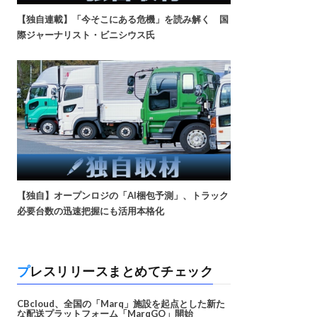
【独自連載】「今そこにある危機」を読み解く 国
際ジャーナリスト・ビニシウス氏
【独自】オープンロジの「AI梱包予測」、トラック
必要台数の迅速把握にも活用本格化
プレスリリースまとめてチェック
CBcloud、全国の「Marq」施設を起点とした新た
な配送プラットフォーム「MarqGO」開始