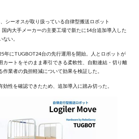
2日、シーオスが取り扱っている自律型搬送ロボット
が、国内大手メーカーの主要工場で新たに14台追加導入した
いない。
5年にTUGBOT24台の先行運用を開始。人とロボットが
用カートをそのまま牽引できる柔軟性、自動連結・切り離
る作業者の負担軽減について効果を検証した。
有効性を確認できたため、追加導入に踏み切った。