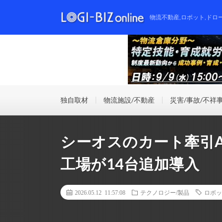
物流不動産,ロボット,ドロ
独自取材
物流施設/不動産
災害/事故/不祥
シーオスのカート牽引
工場が14台追加導入
2026.05.12 11:57:08
テクノロジー/製品
ロボッ