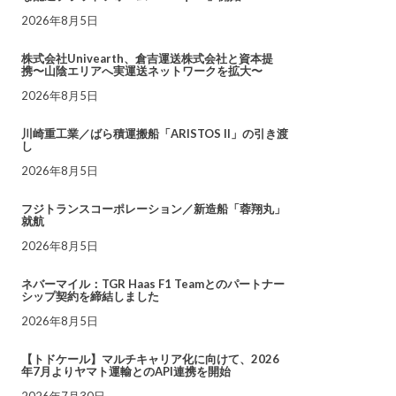
2026年8月5日
株式会社Univearth、倉吉運送株式会社と資本提
携〜山陰エリアへ実運送ネットワークを拡大〜
2026年8月5日
川崎重工業／ばら積運搬船「ARISTOS II」の引き渡
し
2026年8月5日
フジトランスコーポレーション／新造船「蓉翔丸」
就航
2026年8月5日
ネバーマイル：TGR Haas F1 Teamとのパートナー
シップ契約を締結しました
2026年8月5日
【トドケール】マルチキャリア化に向けて、2026
年7月よりヤマト運輸とのAPI連携を開始
2026年7月30日