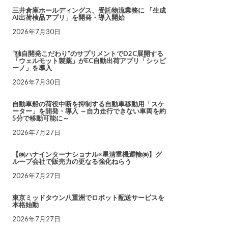
三井倉庫ホールディングス、受託物流業務に 「生成
AI出荷検品アプリ」を開発・導入開始
2026年7月30日
“独自開発こだわり”のサプリメントでD2C展開する
「ウェルモット製薬」がEC自動出荷アプリ「シッピ
ーノ」を導入
2026年7月30日
自動車船の荷役中断を抑制する自動車移動用「スケ
ーター」を開発・導入 ～自力走行できない車両を約
5分で移動可能に～
2026年7月27日
【㈱ハナインターナショナル×星清重機運輸㈱】グ
ループ会社で販売力の更なる強化ねらう
2026年7月27日
東京ミッドタウン八重洲でロボット配送サービスを
本格始動
2026年7月27日