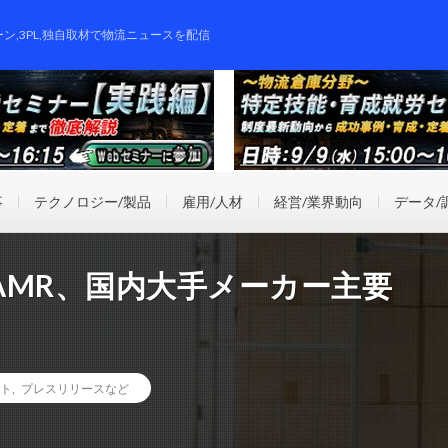
ーン,3PL,独自取材で物流ニュースを配信
事
テクノロジー/製品
雇用/人材
経営/業界動向
データ/
AMR、国内大手メーカー主要
ト
,
プレスリリースなど