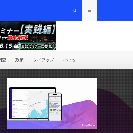
調査
政策
タイアップ
その他