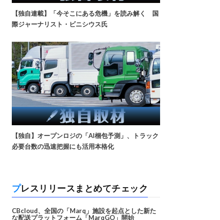
【独自連載】「今そこにある危機」を読み解く 国
際ジャーナリスト・ビニシウス氏
【独自】オープンロジの「AI梱包予測」、トラック
必要台数の迅速把握にも活用本格化
プレスリリースまとめてチェック
CBcloud、全国の「Marq」施設を起点とした新た
な配送プラットフォーム「MarqGO」開始