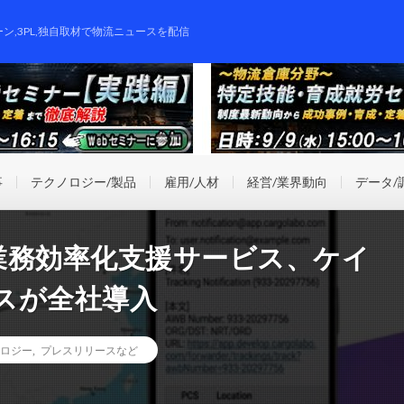
ーン,3PL,独自取材で物流ニュースを配信
事
テクノロジー/製品
雇用/人材
経営/業界動向
データ/
貨物業務効率化支援サービス、ケイ
スが全社導入
ロジー
,
プレスリリースなど