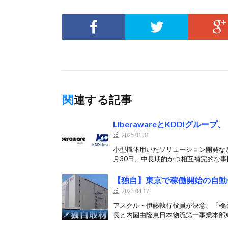
関連する記事
LiberawareとKDDIグ
2025.01.31
小型機体用いたソリューション開発など想定
月30日、中長期的かつ相互補完的な事[
【独自】東京で稼働開始の自動
2023.04.17
アスクル・伊藤執行役員が決意、「検
長と内園由隆東日本物流第一事業本部東