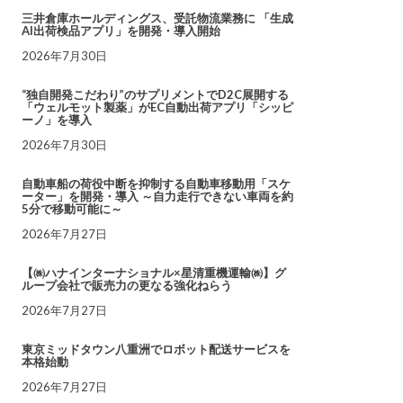
三井倉庫ホールディングス、受託物流業務に 「生成
AI出荷検品アプリ」を開発・導入開始
2026年7月30日
“独自開発こだわり”のサプリメントでD2C展開する
「ウェルモット製薬」がEC自動出荷アプリ「シッピ
ーノ」を導入
2026年7月30日
自動車船の荷役中断を抑制する自動車移動用「スケ
ーター」を開発・導入 ～自力走行できない車両を約
5分で移動可能に～
2026年7月27日
【㈱ハナインターナショナル×星清重機運輸㈱】グ
ループ会社で販売力の更なる強化ねらう
2026年7月27日
東京ミッドタウン八重洲でロボット配送サービスを
本格始動
2026年7月27日