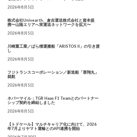
2026年8月5日
株式会社Univearth、倉吉運送株式会社と資本提
携〜山陰エリアへ実運送ネットワークを拡大〜
2026年8月5日
川崎重工業／ばら積運搬船「ARISTOS II」の引き渡
し
2026年8月5日
フジトランスコーポレーション／新造船「蓉翔丸」
就航
2026年8月5日
ネバーマイル：TGR Haas F1 Teamとのパートナー
シップ契約を締結しました
2026年8月5日
【トドケール】マルチキャリア化に向けて、2026
年7月よりヤマト運輸とのAPI連携を開始
2026年7月30日