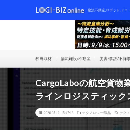
物流不動産,ロボット,ドロ
独自取材
物流施設/不動産
災害/事故/不祥
CargoLaboの航空
ラインロジスティック
2026.05.12 15:47:13
テクノロジー/製品
テクノ