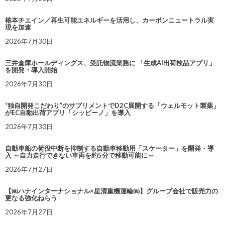
椿本チエイン／再生可能エネルギーを活用し、カーボンニュートラル実
現を加速
2026年7月30日
三井倉庫ホールディングス、受託物流業務に 「生成AI出荷検品アプリ」
を開発・導入開始
2026年7月30日
“独自開発こだわり”のサプリメントでD2C展開する「ウェルモット製薬」
がEC自動出荷アプリ「シッピーノ」を導入
2026年7月30日
自動車船の荷役中断を抑制する自動車移動用「スケーター」を開発・導
入 ～自力走行できない車両を約5分で移動可能に～
2026年7月27日
【㈱ハナインターナショナル×星清重機運輸㈱】グループ会社で販売力の
更なる強化ねらう
2026年7月27日