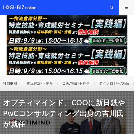
独自取材
物流施設/不動産
災害/事故/不祥事
テクノロジー/製品
オプティマインド、COOに新日鉄や
PwCコンサルティング出身の吉川氏
が就任