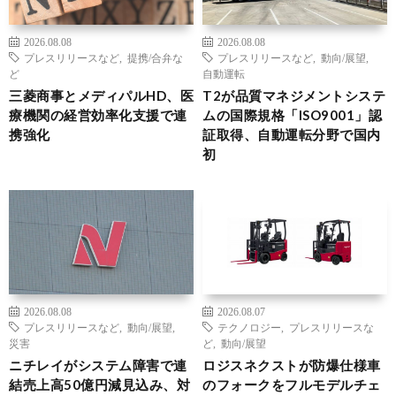
2026.08.08
2026.08.08
プレスリリースなど
,
提携/合弁な
プレスリリースなど
,
動向/展望
,
ど
自動運転
三菱商事とメディパルHD、医
T2が品質マネジメントシステ
療機関の経営効率化支援で連
ムの国際規格「ISO9001」認
携強化
証取得、自動運転分野で国内
初
2026.08.08
2026.08.07
プレスリリースなど
,
動向/展望
,
テクノロジー
,
プレスリリースな
災害
ど
,
動向/展望
ニチレイがシステム障害で連
ロジスネクストが防爆仕様車
結売上高50億円減見込み、対
のフォークをフルモデルチェ