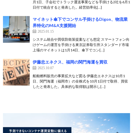
月1日、子会社でトラック運送事業などを手掛ける2社を6月1
日付で統合すると発表した。経営効率化[…]
マイネット傘下でコンサル手掛けるDigon、物流業
界特化のM&A支援開始
2025.01.15
システム統合や買収防衛策提案なども想定 スマートフォン向
けゲームの運営を手掛ける東京証券取引所スタンダード市場
上場のマイネットは1月14日、傘下でコン[…]
伊藤忠エネクス、福岡の関門海運を買収
2025.10.07
船舶燃料販売の事業拡大など図る 伊藤忠エネクスは10月1
日、関門海運（福岡市）の全株式を10月1日付で取得、買収
したと発表した。具体的な取得額は開示し[…]