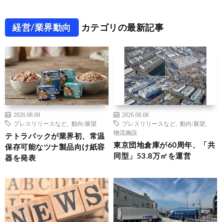
経営/業界動向
カテゴリの最新記事
2026.08.08
2026.08.08
プレスリリースなど
,
動向/展望
プレスリリースなど
,
動向/展望
,
物流施設
テトラパックが業界初、常温
東京団地倉庫が60周年、「共
保存可能なツナ製品向け紙容
同型」53.8万㎡を運営
器を発表