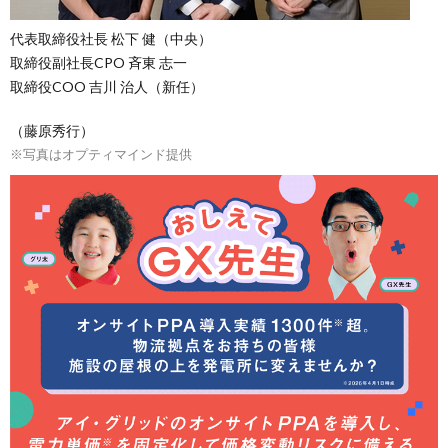
代表取締役社⻑ 松下 健（中央）
取締役副社⻑CPO ⻫東 志一
取締役COO 吉川 治人（新任）
（藤原秀行）
※写真はオプティマインド提供