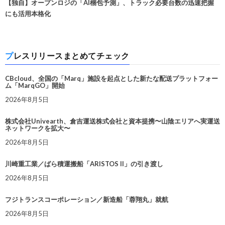
【独自】オープンロジの「AI梱包予測」、トラック必要台数の迅速把握
にも活用本格化
プレスリリースまとめてチェック
CBcloud、全国の「Marq」施設を起点とした新たな配送プラットフォー
ム「MarqGO」開始
2026年8月5日
株式会社Univearth、倉吉運送株式会社と資本提携〜山陰エリアへ実運送
ネットワークを拡大〜
2026年8月5日
川崎重工業／ばら積運搬船「ARISTOS II」の引き渡し
2026年8月5日
フジトランスコーポレーション／新造船「蓉翔丸」就航
2026年8月5日