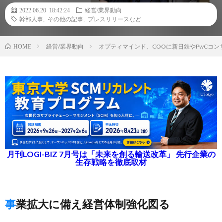
2022.06.20 18:42:24
経営/業界動向
幹部人事
,
その他の記事
,
プレスリリースなど
経営/業界動向
オプティマインド、COOに新日鉄やPwCコ
HOME
月刊LOGI-BIZ 7月号は「未来を創る輸送改革」 先行企業の
生存戦略を徹底取材
事業拡大に備え経営体制強化図る