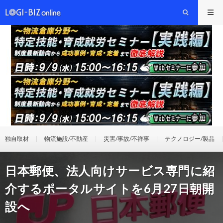
独自取材
物流施設/不動産
災害/事故/不祥事
テクノロジー/製品
日本郵便、法人向けサービス専門に紹
介するポータルサイトを6月27日朝開
設へ