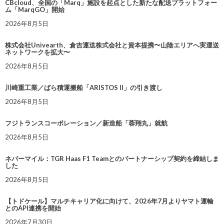
CBcloud、全国の「Marq」施設を起点とした新たな配送プラットフォー
ム「MarqGO」開始
2026年8月5日
株式会社Univearth、倉吉運送株式会社と資本提携〜山陰エリアへ実運送
ネットワークを拡大〜
2026年8月5日
川崎重工業／ばら積運搬船「ARISTOS II」の引き渡し
2026年8月5日
フジトランスコーポレーション／新造船「蓉翔丸」就航
2026年8月5日
ネバーマイル：TGR Haas F1 Teamとのパートナーシップ契約を締結しま
した
2026年8月5日
【トドケール】マルチキャリア化に向けて、2026年7月よりヤマト運輸
とのAPI連携を開始
2026年7月30日