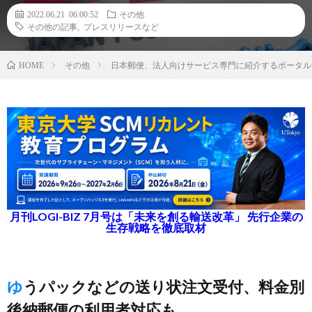
2022.06.21 06:00:52
その他
その他の記事
,
プレスリリースなど
その他
日本郵便、法人向けサービス専門に紹介するポータル
HOME
月刊LOGI-BIZ 7月号は「未来を創る輸送改革」 先行企業の
生存戦略を徹底取材
ゆうパックなどの送り状注文受付、料金別
後納郵便の利用者対応も