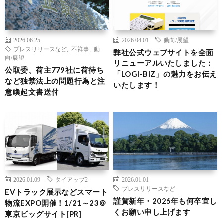
2026.06.25
2026.04.01
動向/展望
プレスリリースなど
,
不祥事
,
動
弊社公式ウェブサイトを全面
向/展望
リニューアルいたしました：
公取委、荷主779社に荷待ち
「LOGI-BIZ」の魅力をお伝え
など独禁法上の問題行為と注
いたします！
意喚起文書送付
2026.01.09
タイアップ2
2026.01.01
プレスリリースなど
EVトラック展示などスマート
謹賀新年・2026年も何卒宜し
物流EXPO開催！1/21～23＠
くお願い申し上げます
東京ビッグサイト[PR]