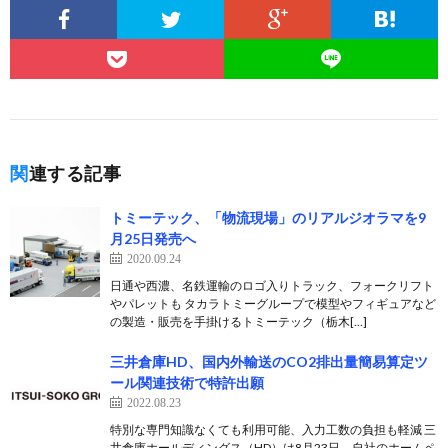
関連する記事
トミーテック、「物流現場」のリアルジオラマを9
月25日発売へ
2020.09.24
日通や西濃、名鉄運輸のロゴ入りトラック、フォークリフト
やパレットも タカラトミーグループで模型やフィギュアなど
の製造・販売を手掛けるトミーテック（栃木[…]
三井倉庫HD、国内外輸送のCO2排出量簡易算定ツ
ール関連技術で特許出願
2022.08.23
特別な専門知識なくても利用可能、入力工数の負担も軽減 三
井倉庫ホールディングス（HD）は8月23日、自社のホームペ