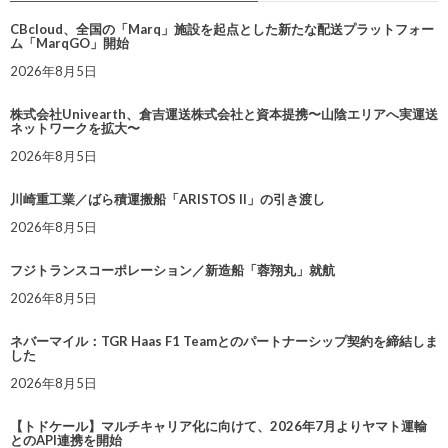
CBcloud、全国の「Marq」施設を起点とした新たな配送プラットフォー
ム「MarqGO」開始
2026年8月5日
株式会社Univearth、倉吉運送株式会社と資本提携〜山陰エリアへ実運送
ネットワークを拡大〜
2026年8月5日
川崎重工業／ばら積運搬船「ARISTOS II」の引き渡し
2026年8月5日
フジトランスコーポレーション／新造船「蓉翔丸」就航
2026年8月5日
ネバーマイル：TGR Haas F1 Teamとのパートナーシップ契約を締結しま
した
2026年8月5日
【トドケール】マルチキャリア化に向けて、2026年7月よりヤマト運輸
とのAPI連携を開始