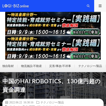
独自取材
物流施設/不動産
災害/事故/不祥事
テクノロジー/製品
中国のHAI ROBOTICS、130億円超の
資金調達
2022.06.22 16:30:16
テクノロジー/製品