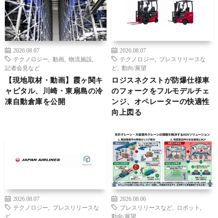
2026.08.07
2026.08.07
テクノロジー
,
動画
,
物流施設
,
テクノロジー
,
プレスリリースな
記者会見など
ど
,
動向/展望
【現地取材・動画】霞ヶ関キ
ロジスネクストが防爆仕様車
ャピタル、川崎・東扇島の冷
のフォークをフルモデルチェ
凍自動倉庫を公開
ンジ、オペレーターの快適性
向上図る
2026.08.07
2026.08.06
テクノロジー
,
プレスリリースな
プレスリリースなど
,
ロボット
,
ど
動向/展望