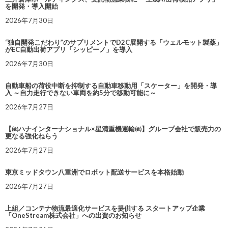
を開発・導入開始
2026年7月30日
“独自開発こだわり”のサプリメントでD2C展開する「ウェルモット製薬」
がEC自動出荷アプリ「シッピーノ」を導入
2026年7月30日
自動車船の荷役中断を抑制する自動車移動用「スケーター」を開発・導
入 ～自力走行できない車両を約5分で移動可能に～
2026年7月27日
【㈱ハナインターナショナル×星清重機運輸㈱】グループ会社で販売力の
更なる強化ねらう
2026年7月27日
東京ミッドタウン八重洲でロボット配送サービスを本格始動
2026年7月27日
上組／コンテナ物流最適化サービスを提供する スタートアップ企業
「OneStream株式会社」への出資のお知らせ