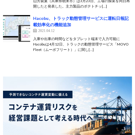
山芳製菓（兵庫県朝来市）は3月23日、工場の操業を同日再
開したと発表した。主力製品のポテトチッ[…]
Hacobu、トラック動態管理サービスに運転日報記
載効率化の機能追加
2021.04.12
入庫や出庫の時間などをタブレット端末で入力可能に
Hacobuは4月12日、トラックの動態管理サービス「MOVO
Fleet（ムーボフリート）」に関し[…]