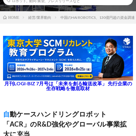
ロボット
,
動向/展望
,
プレスリリースなど
経営/業界動向
中国のHAI ROBOTICS、130億円超の資金調達
HOME
月刊LOGI-BIZ 7月号は「未来を創る輸送改革」 先行企業の
生存戦略を徹底取材
自動ケースハンドリングロボット
「ACR」のR&D強化やグローバル事業拡
大に充当