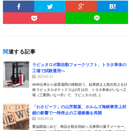
関連する記事
ラピュタロボ製自動フォークリフト、トヨタ車体の
工場で試験運用へ
2025.02.13
AMR台車から仮置場間の移動担う、結果踏まえ順次投入を計
画 ラピュタロボティクスは2月12日、トヨタ車体がいなべ工
場（三重県いなべ市）で、ラピュタロボ[…]
「わさビーフ」の山芳製菓、ホルムズ海峡事実上封
鎖の影響で一時停止の工場稼働を再開
2026.03.24
重油調達にめど、商品を順次供給へ 兵庫県の菓子メーカー、