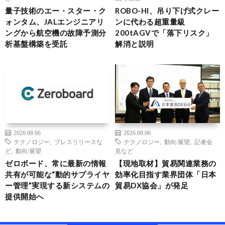
量子技術のエー・スター・ク
ROBO-HI、吊り下げ式クレー
ォンタム、JALエンジニアリ
ンに代わる超重量級
ングから航空機の故障予測分
200tAGVで「落下リスク」
析基盤構築を受託
解消と説明
2026.08.06
2026.08.06
テクノロジー
,
プレスリリースな
テクノロジー
,
動向/展望
,
記者会
ど
,
動向/展望
見など
ゼロボード、常に最新の情報
【現地取材】貿易関連業務の
共有が可能な“動的サプライヤ
効率化目指す業界団体「日本
ー管理”実現する新システムの
貿易DX協会」が発足
提供開始へ