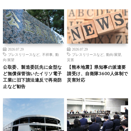
2026.07.29
2026.07.29
プレスリリースなど
,
不祥事
,
動
プレスリリースなど
,
動向/展望
,
向/展望
災害
公取委、製造委託先に金型な
【熊本地震】県知事の派遣要
ど無償保管強いたイリソ電子
請受け、自衛隊3600人体制で
工業に旧下請法違反で再発防
災害対応
止など勧告