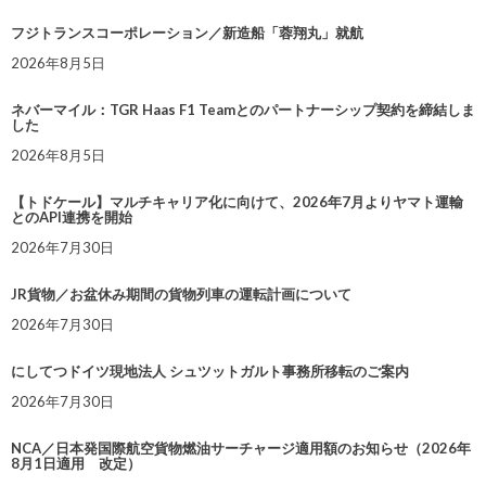
フジトランスコーポレーション／新造船「蓉翔丸」就航
2026年8月5日
ネバーマイル：TGR Haas F1 Teamとのパートナーシップ契約を締結しま
した
2026年8月5日
【トドケール】マルチキャリア化に向けて、2026年7月よりヤマト運輸
とのAPI連携を開始
2026年7月30日
JR貨物／お盆休み期間の貨物列車の運転計画について
2026年7月30日
にしてつドイツ現地法人 シュツットガルト事務所移転のご案内
2026年7月30日
NCA／日本発国際航空貨物燃油サーチャージ適用額のお知らせ（2026年
8月1日適用 改定）