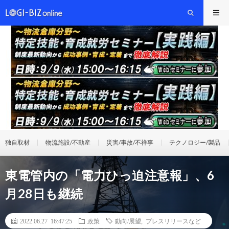
独自取材
物流施設/不動産
災害/事故/不祥事
テクノロジー/製品
東電管内の「電力ひっ迫注意報」、6
月28日も継続
2022.06.27 16:47:25
政策
動向/展望
,
プレスリリースなど