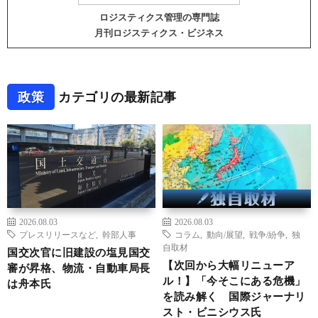
ロジスティクス管理の専門誌
月刊ロジスティクス・ビジネス
政策
カテゴリの最新記事
2026.08.03
2026.08.03
プレスリリースなど
,
幹部人事
コラム
,
動向/展望
,
戦争/紛争
,
独
自取材
国交次官に旧建設の塩見国交
【次回から大幅リニューア
審が昇格、物流・自動車局長
ル！】「今そこにある危機」
は舟本氏
を読み解く 国際ジャーナリ
スト・ビニシウス氏