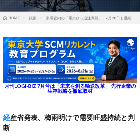
政策
東電管内の「電力ひっ迫注意報」、6月28日も継続
HOME
月刊LOGI-BIZ 7月号は「未来を創る輸送改革」 先行企業の
生存戦略を徹底取材
経産省発表、梅雨明けで需要旺盛持続と判
断