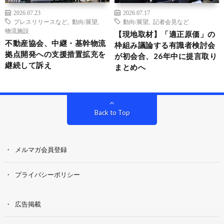
2026.07.23
2026.07.17
プレスリリースなど
,
動向/展望
,
動向/展望
,
記者会見など
物流施設
【現地取材】「適正原価」の
不動産協会、中継・基幹物流
枠組み議論する有識者検討会
拠点開発への支援措置拡充を
が初会合、26年中に提言取り
継続して訴え
まとめへ
Back to Top
メルマガ会員登録
プライバシーポリシー
広告掲載