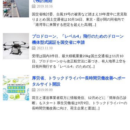
で検討開始
2019.10.16
国交省検討委、台風19号の被害など踏まえ19年度中に意見取
りまとめ 国土交通省は10月16日、東京・霞が関の同省内で
「港湾等に来襲する想定を超えた高潮[…]
プロドローン、「レベル4」飛行のためのドローン
機体型式認証を国交省に申請
2023.11.10
受理は国内3件目、最大積載重量20kg 国土交通省は11月10
日、プロドローンから改正航空法に基づき、有人地帯上空を
目視外飛行する「レベル4」のための[…]
厚労省、トラックドライバー長時間労働改善へポー
タルサイト開設
2019.09.09
荷主と運送事業者双方に情報発信、12月めどに「簡単自己診
断」もスタート 厚生労働省は9月9日、トラックドライバーの
長時間労働改善に向け、荷主企業と運送[…]