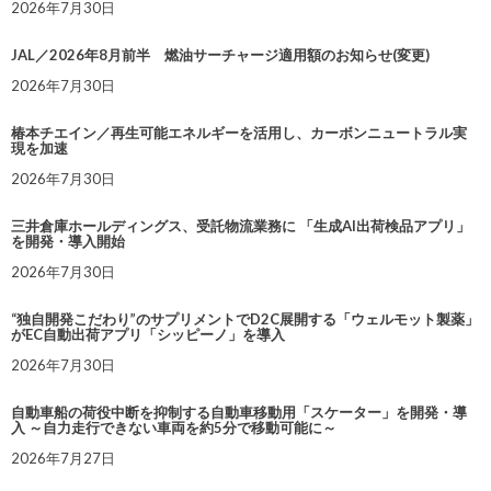
2026年7月30日
JAL／2026年8月前半 燃油サーチャージ適用額のお知らせ(変更)
2026年7月30日
椿本チエイン／再生可能エネルギーを活用し、カーボンニュートラル実
現を加速
2026年7月30日
三井倉庫ホールディングス、受託物流業務に 「生成AI出荷検品アプリ」
を開発・導入開始
2026年7月30日
“独自開発こだわり”のサプリメントでD2C展開する「ウェルモット製薬」
がEC自動出荷アプリ「シッピーノ」を導入
2026年7月30日
自動車船の荷役中断を抑制する自動車移動用「スケーター」を開発・導
入 ～自力走行できない車両を約5分で移動可能に～
2026年7月27日