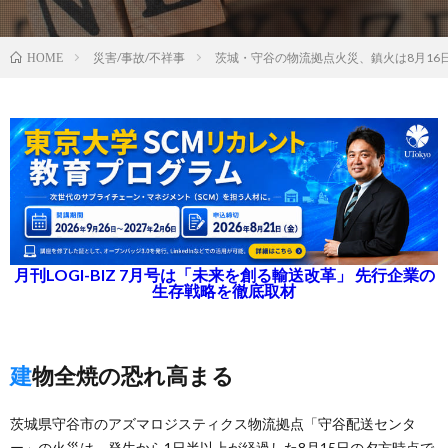
災害/事故/不祥事
茨城・守谷の物流拠点火災、鎮火は8月16
HOME
月刊LOGI-BIZ 7月号は「未来を創る輸送改革」 先行企業の
生存戦略を徹底取材
建物全焼の恐れ高まる
茨城県守谷市のアズマロジスティクス物流拠点「守谷配送センタ
ー」の火災は、発生から1日半以上が経過した8月15日の夕方時点で