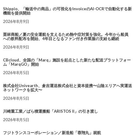
Shippio、「輸送中の商品」の可視化をInvoiceのAI-OCRで自動化する新
機能を提供開始
2026年8月9日
栗林商船／夏の安全運航を支えるため熱中症対策を強化。今年から船員
への飲料配布を開始、4年目となるファン付き作業服の支給も継続
2026年8月9日
CBcloud、全国の「Marq」施設を起点とした新たな配送プラットフォー
ム「MarqGO」開始
2026年8月5日
株式会社Univearth、倉吉運送株式会社と資本提携〜山陰エリアへ実運送
ネットワークを拡大〜
2026年8月5日
川崎重工業／ばら積運搬船「ARISTOS II」の引き渡し
2026年8月5日
フジトランスコーポレーション／新造船「蓉翔丸」就航