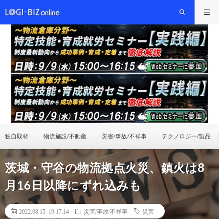
独自取材
物流施設/不動産
災害/事故/不祥事
テクノロジー/製品
茨城・守谷の物流拠点火災、鎮火は8
月16日以降にずれ込みも
2022.08.15 19:17:14
災害/事故/不祥事
災害