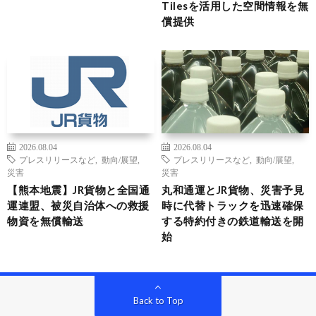
Tilesを活用した空間情報を無
償提供
2026.08.04
2026.08.04
プレスリリースなど
,
動向/展望
,
プレスリリースなど
,
動向/展望
,
災害
災害
【熊本地震】JR貨物と全国通
丸和通運とJR貨物、災害予見
運連盟、被災自治体への救援
時に代替トラックを迅速確保
物資を無償輸送
する特約付きの鉄道輸送を開
始
Back to Top