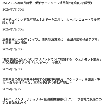
JAL／2026年8月前半 燃油サーチャージ適用額のお知らせ(変更)
2026年7月30日
椿本チエイン／再生可能エネルギーを活用し、カーボンニュートラル実
現を加速
2026年7月30日
三井倉庫ホールディングス、受託物流業務に 「生成AI出荷検品アプリ」
を開発・導入開始
2026年7月30日
“独自開発こだわり”のサプリメントでD2C展開する「ウェルモット製薬」
がEC自動出荷アプリ「シッピーノ」を導入
2026年7月30日
自動車船の荷役中断を抑制する自動車移動用「スケーター」を開発・導
入 ～自力走行できない車両を約5分で移動可能に～
2026年7月27日
【㈱ハナインターナショナル×星清重機運輸㈱】グループ会社で販売力の
更なる強化ねらう