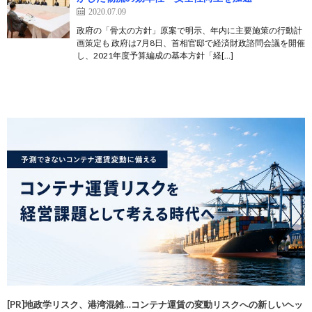
2020.07.09
政府の「骨太の方針」原案で明示、年内に主要施策の行動計
画策定も 政府は7月8日、首相官邸で経済財政諮問会議を開催
し、2021年度予算編成の基本方針「経[…]
[PR]地政学リスク、港湾混雑…コンテナ運賃の変動リスクへの新しいヘッ