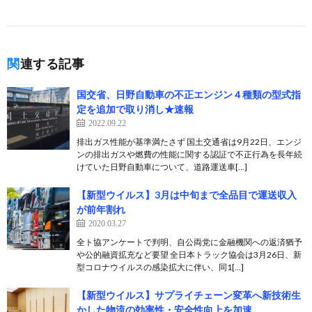
関連する記事
国交省、日野自動車の不正エンジン４種類の型式指
定を追加で取り消し★速報
2022.09.22
排出ガス性能が基準満たさず 国土交通省は9月22日、エンジ
ンの排出ガスや燃費の性能に関する認証で不正行為を長年続
けていた日野自動車について、道路運送車[…]
【新型ウイルス】3月は中旬まで全品目で運送収入
が前年割れ
2020.03.27
全ト協アンケートで判明、自公両党に金融機関への返済猶予
や公的融資拡充など要望 全日本トラック協会は3月26日、新
型コロナウイルスの感染拡大に伴い、同1[…]
【新型ウイルス】サプライチェーン変革へ新技術生
かした物流の効率性・安全性向上を加速