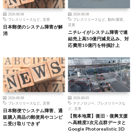
2026.08.08
2026.08.08
プレスリリースなど
,
災害
プレスリリースなど
,
動向/展望
,
災害
日本郵便のシステム障害が解
ニチレイがシステム障害で連
消
結売上高50億円減見込み、対
応費用10億円を特損計上
2026.08.08
2026.08.05
プレスリリースなど
,
災害
テクノロジー
,
プレスリリースな
ど
,
災害
日本郵便でシステム障害、通
【熊本地震】復旧・復興支援
販購入商品の郵便局やコンビ
へ高精度3次元点群データと
ニ受け取りできず
Google Photorealistic 3D