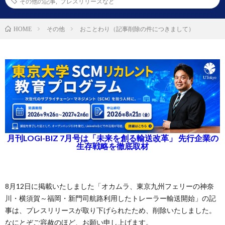
その他の記事
,
プレスリリースなど
その他
おことわり（記事削除の件につきまして）
HOME
月刊LOGI-BIZ 7月号は「未来を創る輸送改革」 先行企業の
生存戦略を徹底取材
8月12日に掲載いたしました「オカムラ、東京九州フェリーの神奈
川・横須賀～福岡・新門司航路利用したトレーラー輸送開始」の記
事は、プレスリリースが取り下げられたため、削除いたしました。
なにとぞご容赦のほど、お願い申し上げます。