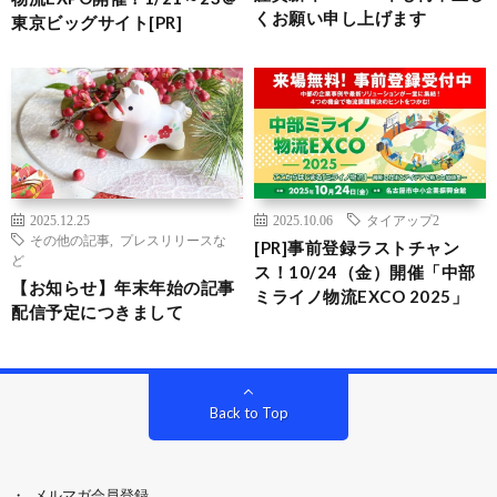
くお願い申し上げます
東京ビッグサイト[PR]
2025.12.25
2025.10.06
タイアップ2
その他の記事
,
プレスリリースな
[PR]事前登録ラストチャン
ど
ス！10/24（金）開催「中部
【お知らせ】年末年始の記事
ミライノ物流EXCO 2025」
配信予定につきまして
Back to Top
メルマガ会員登録