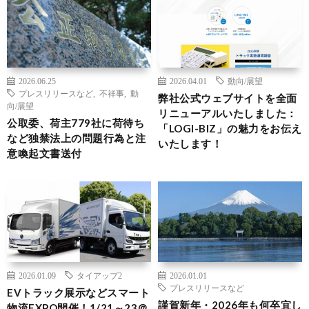
2026.06.25
2026.04.01
動向/展望
プレスリリースなど
,
不祥事
,
動
弊社公式ウェブサイトを全面
向/展望
リニューアルいたしました：
公取委、荷主779社に荷待ち
「LOGI-BIZ」の魅力をお伝え
など独禁法上の問題行為と注
いたします！
意喚起文書送付
2026.01.09
タイアップ2
2026.01.01
プレスリリースなど
EVトラック展示などスマート
謹賀新年・2026年も何卒宜し
物流EXPO開催！1/21～23＠