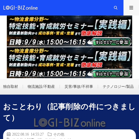
独自取材
物流施設/不動産
災害/事故/不祥事
テクノロジー/製品
おことわり（記事削除の件につきまし
て）
2022.08.16 14:55:27
その他