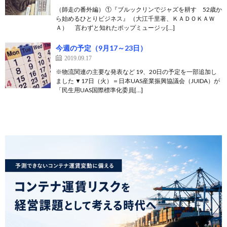
（師走の番外編） ①『ブルックリンでジャズを耕す 52歳か
ら始めるひとりビジネス』 （大江千里著、ＫＡＤＯＫＡＷ
Ａ） 言わずと知れたポップミュージッ[…]
今週の予定（9月17～23日）
2019.09.17
※物流関連の主要な発表など 19、20日の予定を一部追加し
ました ▼17日（火）＝日本UAS産業振興協議会（JUIDA）が
「民生用UAS国際標準化委員[…]