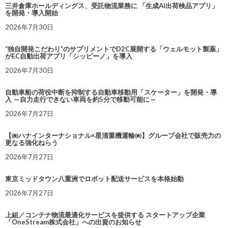
三井倉庫ホールディングス、受託物流業務に 「生成AI出荷検品アプリ」
を開発・導入開始
2026年7月30日
“独自開発こだわり”のサプリメントでD2C展開する「ウェルモット製薬」
がEC自動出荷アプリ「シッピーノ」を導入
2026年7月30日
自動車船の荷役中断を抑制する自動車移動用「スケーター」を開発・導
入 ～自力走行できない車両を約5分で移動可能に～
2026年7月27日
【㈱ハナインターナショナル×星清重機運輸㈱】グループ会社で販売力の
更なる強化ねらう
2026年7月27日
東京ミッドタウン八重洲でロボット配送サービスを本格始動
2026年7月27日
上組／コンテナ物流最適化サービスを提供する スタートアップ企業
「OneStream株式会社」への出資のお知らせ