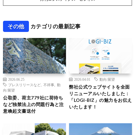
その他
カテゴリの最新記事
2026.06.25
2026.04.01
動向/展望
プレスリリースなど
,
不祥事
,
動
弊社公式ウェブサイトを全面
向/展望
リニューアルいたしました：
公取委、荷主779社に荷待ち
「LOGI-BIZ」の魅力をお伝え
など独禁法上の問題行為と注
いたします！
意喚起文書送付