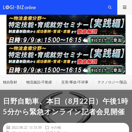
独自取材
物流施設/不動産
災害/事故/不祥事
テクノロジー/製品
日野自動車、本日（8月22日）午後1時
5分から緊急オンライン記者会見開催
2022.08.22 11:53:39
その他