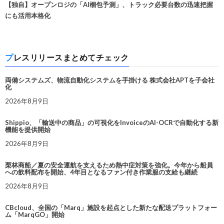
【独自】オープンロジの「AI梱包予測」、トラック必要台数の迅速把握
にも活用本格化
プレスリリースまとめてチェック
両備システムズ、物流自動化システムを手掛ける 株式会社APTを子会社
化
2026年8月9日
Shippio、「輸送中の商品」の可視化をInvoiceのAI-OCRで自動化する新
機能を提供開始
2026年8月9日
栗林商船／夏の安全運航を支えるため熱中症対策を強化。今年から船員
への飲料配布を開始、4年目となるファン付き作業服の支給も継続
2026年8月9日
CBcloud、全国の「Marq」施設を起点とした新たな配送プラットフォー
ム「MarqGO」開始