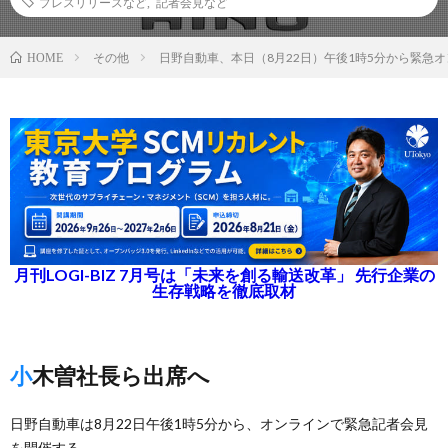
プレスリリースなど
,
記者会見など
その他
日野自動車、本日（8月22日）午後1時5分から緊急
HOME
月刊LOGI-BIZ 7月号は「未来を創る輸送改革」 先行企業の
生存戦略を徹底取材
小木曽社長ら出席へ
日野自動車は8月22日午後1時5分から、オンラインで緊急記者会見
を開催する。