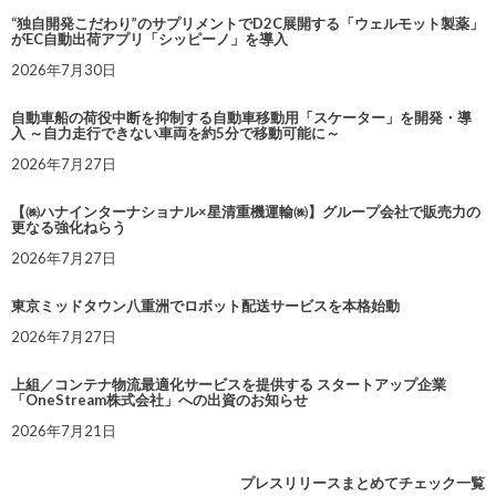
“独自開発こだわり”のサプリメントでD2C展開する「ウェルモット製薬」
がEC自動出荷アプリ「シッピーノ」を導入
2026年7月30日
自動車船の荷役中断を抑制する自動車移動用「スケーター」を開発・導
入 ～自力走行できない車両を約5分で移動可能に～
2026年7月27日
【㈱ハナインターナショナル×星清重機運輸㈱】グループ会社で販売力の
更なる強化ねらう
2026年7月27日
東京ミッドタウン八重洲でロボット配送サービスを本格始動
2026年7月27日
上組／コンテナ物流最適化サービスを提供する スタートアップ企業
「OneStream株式会社」への出資のお知らせ
2026年7月21日
プレスリリースまとめてチェック一覧