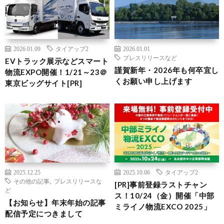
2026.01.09
タイアップ2
2026.01.01
プレスリリースなど
EVトラック展示などスマート
謹賀新年・2026年も何卒宜し
物流EXPO開催！1/21～23＠
くお願い申し上げます
東京ビッグサイト[PR]
2025.12.25
2025.10.06
タイアップ2
その他の記事
,
プレスリリースな
[PR]事前登録ラストチャン
ど
ス！10/24（金）開催「中部
【お知らせ】年末年始の記事
ミライノ物流EXCO 2025」
配信予定につきまして