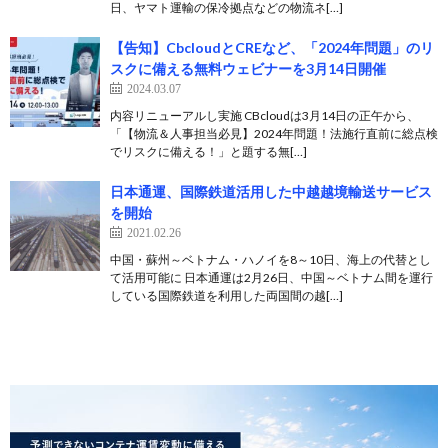
日、ヤマト運輸の保冷拠点などの物流ネ[…]
【告知】CbcloudとCREなど、「2024年問題」のリ
スクに備える無料ウェビナーを3月14日開催
2024.03.07
内容リニューアルし実施 CBcloudは3月14日の正午から、
「【物流＆人事担当必見】2024年問題！法施行直前に総点検
でリスクに備える！」と題する無[…]
日本通運、国際鉄道活用した中越越境輸送サービス
を開始
2021.02.26
中国・蘇州～ベトナム・ハノイを8～10日、海上の代替とし
て活用可能に 日本通運は2月26日、中国～ベトナム間を運行
している国際鉄道を利用した両国間の越[…]