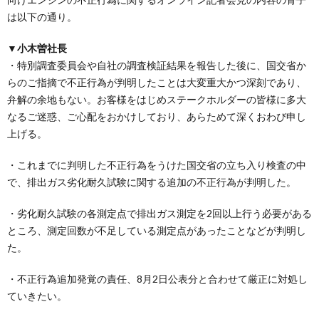
は以下の通り。
▼小木曽社長
・特別調査委員会や自社の調査検証結果を報告した後に、国交省か
らのご指摘で不正行為が判明したことは大変重大かつ深刻であり、
弁解の余地もない。お客様をはじめステークホルダーの皆様に多大
なるご迷惑、ご心配をおかけしており、あらためて深くおわび申し
上げる。
・これまでに判明した不正行為をうけた国交省の立ち入り検査の中
で、排出ガス劣化耐久試験に関する追加の不正行為が判明した。
・劣化耐久試験の各測定点で排出ガス測定を2回以上行う必要がある
ところ、測定回数が不足している測定点があったことなどが判明し
た。
・不正行為追加発覚の責任、8月2日公表分と合わせて厳正に対処し
ていきたい。