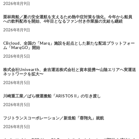
2026年8月9日
栗林商船／夏の安全運航を支えるため熱中症対策を強化。今年から船員
への飲料配布を開始、4年目となるファン付き作業服の支給も継続
2026年8月9日
CBcloud、全国の「Marq」施設を起点とした新たな配送プラットフォー
ム「MarqGO」開始
2026年8月5日
株式会社Univearth、倉吉運送株式会社と資本提携〜山陰エリアへ実運送
ネットワークを拡大〜
2026年8月5日
川崎重工業／ばら積運搬船「ARISTOS II」の引き渡し
2026年8月5日
フジトランスコーポレーション／新造船「蓉翔丸」就航
2026年8月5日