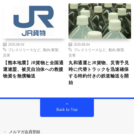
2026.08.04
2026.08.04
プレスリリースなど
,
動向/展望
,
プレスリリースなど
,
動向/展望
,
災害
災害
【熊本地震】JR貨物と全国通
丸和通運とJR貨物、災害予見
運連盟、被災自治体への救援
時に代替トラックを迅速確保
物資を無償輸送
する特約付きの鉄道輸送を開
始
Back to Top
メルマガ会員登録