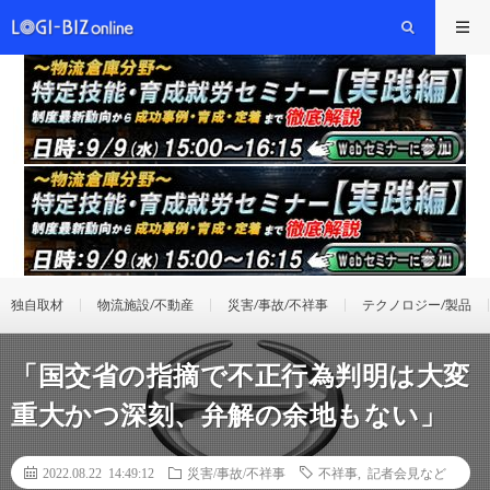
独自取材
物流施設/不動産
災害/事故/不祥事
テクノロジー/製品
「国交省の指摘で不正行為判明は大変
重大かつ深刻、弁解の余地もない」
2022.08.22 14:49:12
災害/事故/不祥事
不祥事
,
記者会見など