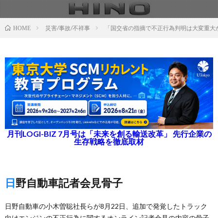
災害/事故/不祥事
「国交省の指摘で不正行為判明は大変重大
HOME
月刊LOGI-BIZ 7月号は「未来を創る輸送改革」 先行企業の
生存戦略を徹底取材
日野自動車記者会見骨子
日野自動車の小木曽聡社長らが8月22日、追加で発覚したトラック
向けエンジンの不正行為に関するオンライン記者会見の内容の骨子