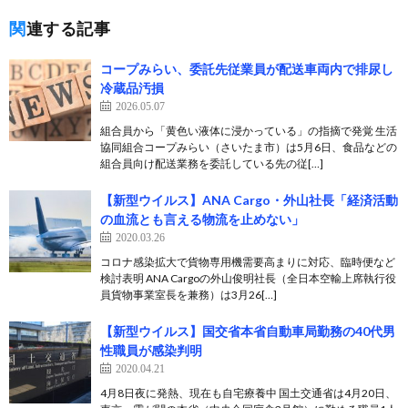
関連する記事
コープみらい、委託先従業員が配送車両内で排尿し
冷蔵品汚損
2026.05.07
組合員から「黄色い液体に浸かっている」の指摘で発覚 生活
協同組合コープみらい（さいたま市）は5月6日、食品などの
組合員向け配送業務を委託している先の従[…]
【新型ウイルス】ANA Cargo・外山社長「経済活動
の血流とも言える物流を止めない」
2020.03.26
コロナ感染拡大で貨物専用機需要高まりに対応、臨時便など
検討表明 ANA Cargoの外山俊明社長（全日本空輸上席執行役
員貨物事業室長を兼務）は3月26[…]
【新型ウイルス】国交省本省自動車局勤務の40代男
性職員が感染判明
2020.04.21
4月8日夜に発熱、現在も自宅療養中 国土交通省は4月20日、