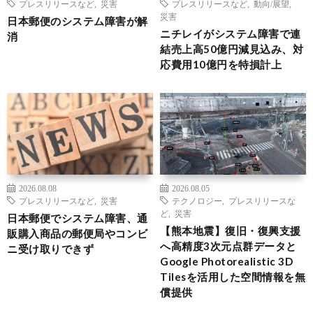
プレスリリースなど
,
災害
プレスリリースなど
,
動向/展望
,
災害
日本郵便のシステム障害が解
ニチレイがシステム障害で連
消
結売上高50億円減見込み、対
応費用10億円を特損計上
2026.08.08
2026.08.05
プレスリリースなど
,
災害
テクノロジー
,
プレスリリースな
ど
,
災害
日本郵便でシステム障害、通
【熊本地震】復旧・復興支援
販購入商品の郵便局やコンビ
へ高精度3次元点群データと
ニ受け取りできず
Google Photorealistic 3D
Tilesを活用した空間情報を無
償提供