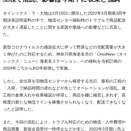
オイシックス・ラ・大地は2月10日に開示した2022年3月期第3四半
期決算説明資料の中で、物流センター移転時のトラブルで商品配送
が大きく遅延したことに関する原因や業績への影響などに言及し
た。
新型コロナウイルスの感染拡大に伴って野菜などの宅配需要が大き
く伸びたのに対応するため、神奈川県海老名市の「OisixNew（オイ
シックス・ニュー）海老名ステーション」への移転を当初計画の
2024年ごろから約2年前倒しで実施。
しかし、全出荷を旧物流センターから移管する当日、最初の工程の
「入荷」で納品時間の遅れなどが生じてオペレーションが混乱。後
工程の倉庫入れや在庫確認が停滞し、商品を棚に補充しきれず、高
精度の新たな物流ラインを稼働させられなくなり、配送できなくな
ったと説明した。
また、今回の混乱により、トラブル対応のための物流・人件費増や
商品廃棄、新規会員受付一時停止などが生じ、2022年3月期に売上