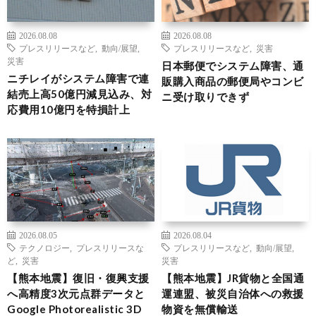
2026.08.08
2026.08.08
プレスリリースなど
,
動向/展望
,
プレスリリースなど
,
災害
災害
日本郵便でシステム障害、通
ニチレイがシステム障害で連
販購入商品の郵便局やコンビ
結売上高50億円減見込み、対
ニ受け取りできず
応費用10億円を特損計上
2026.08.05
2026.08.04
テクノロジー
,
プレスリリースな
プレスリリースなど
,
動向/展望
,
ど
,
災害
災害
【熊本地震】復旧・復興支援
【熊本地震】JR貨物と全国通
へ高精度3次元点群データと
運連盟、被災自治体への救援
Google Photorealistic 3D
物資を無償輸送