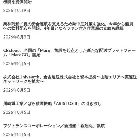
機能を提供開始
2026年8月9日
栗林商船／夏の安全運航を支えるため熱中症対策を強化。今年から船員
への飲料配布を開始、4年目となるファン付き作業服の支給も継続
2026年8月9日
CBcloud、全国の「Marq」施設を起点とした新たな配送プラットフォー
ム「MarqGO」開始
2026年8月5日
株式会社Univearth、倉吉運送株式会社と資本提携〜山陰エリアへ実運送
ネットワークを拡大〜
2026年8月5日
川崎重工業／ばら積運搬船「ARISTOS II」の引き渡し
2026年8月5日
フジトランスコーポレーション／新造船「蓉翔丸」就航
2026年8月5日