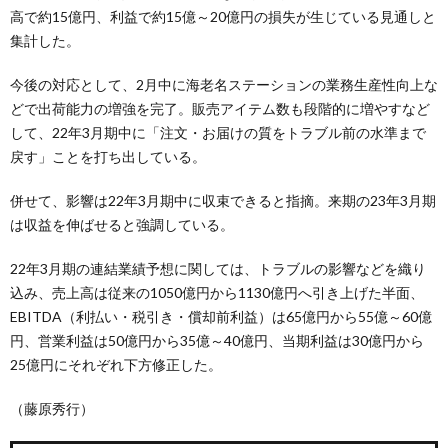
高で約15億円、利益で約15億～20億円の損失が生じている見通しと
集計した。
今後の対応として、2月中に海老名ステーションの業務生産性向上な
どで出荷能力の増強を完了。販売アイテム数も段階的に増やすなど
して、22年3月期中に「注文・お届けの質をトラブル前の水準まで
戻す」ことを打ち出している。
併せて、影響は22年3月期中に収束できると指摘。来期の23年3月期
は収益を伸ばせると強調している。
22年3月期の連結業績予想に関しては、トラブルの影響などを織り
込み、売上高は従来の1050億円から1130億円へ引き上げた半面、
EBITDA（利払い・税引き・償却前利益）は65億円から55億～60億
円、営業利益は50億円から35億～40億円、当期利益は30億円から
25億円にそれぞれ下方修正した。
（藤原秀行）