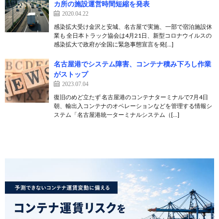
カ所の施設運営時間短縮を発表
2020.04.22
感染拡大受け金沢と安城、名古屋で実施、一部で宿泊施設休
業も 全日本トラック協会は4月21日、新型コロナウイルスの
感染拡大で政府が全国に緊急事態宣言を発[…]
名古屋港でシステム障害、コンテナ積み下ろし作業
がストップ
2023.07.04
復旧のめど立たず 名古屋港のコンテナターミナルで7月4日
朝、輸出入コンテナのオペレーションなどを管理する情報シ
ステム「名古屋港統一ターミナルシステム（[…]