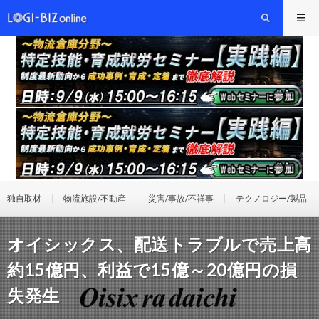
独自取材
物流施設/不動産
災害/事故/不祥事
テクノロジー/製品
オイシックス、配送トラブルで売上高
約15億円、利益で15億～20億円の損
失発生