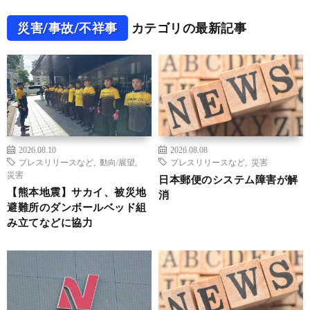
災害/事故/不祥事
カテゴリの最新記事
2026.08.10
2026.08.08
プレスリリースなど
,
動向/展望
,
プレスリリースなど
,
災害
災害
日本郵便のシステム障害が解
【熊本地震】サカイ、被災地
消
避難所のダンボールベッド組
み立てなどに協力