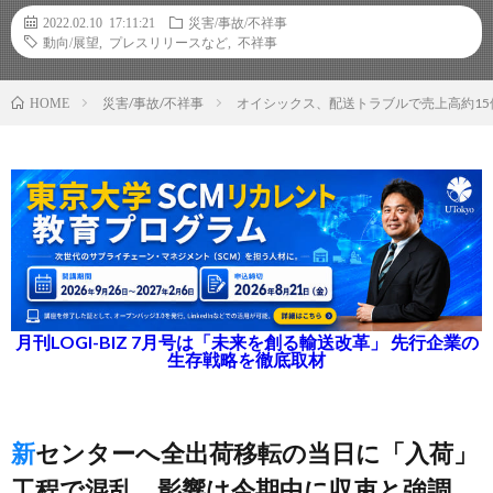
2022.02.10 17:11:21
災害/事故/不祥事
動向/展望
,
プレスリリースなど
,
不祥事
災害/事故/不祥事
オイシックス、配送トラブルで売上高約15
HOME
月刊LOGI-BIZ 7月号は「未来を創る輸送改革」 先行企業の
生存戦略を徹底取材
新センターへ全出荷移転の当日に「入荷」
工程で混乱、影響は今期中に収束と強調