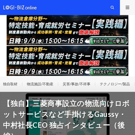
独自取材
物流施設/不動産
災害/事故/不祥事
テクノロジー/製品
【独自】三菱商事設立の物流向けロボ
ットサービスなど手掛けるGaussy・
中村社長CEO 独占インタビュー（後