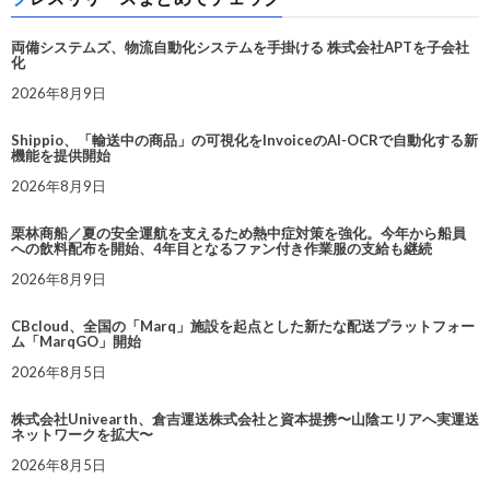
両備システムズ、物流自動化システムを手掛ける 株式会社APTを子会社
化
2026年8月9日
Shippio、「輸送中の商品」の可視化をInvoiceのAI-OCRで自動化する新
機能を提供開始
2026年8月9日
栗林商船／夏の安全運航を支えるため熱中症対策を強化。今年から船員
への飲料配布を開始、4年目となるファン付き作業服の支給も継続
2026年8月9日
CBcloud、全国の「Marq」施設を起点とした新たな配送プラットフォー
ム「MarqGO」開始
2026年8月5日
株式会社Univearth、倉吉運送株式会社と資本提携〜山陰エリアへ実運送
ネットワークを拡大〜
2026年8月5日