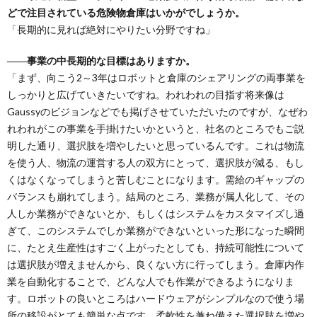
どで注目されている危険物倉庫はいかがでしょうか。
「長期的に見れば絶対にやりたい分野ですね」
――事業の中長期的な目標はありますか。
「まず、向こう2～3年はロボットと倉庫のシェアリングの両事業を
しっかりと広げていきたいですね。われわれの目指す将来像は
Gaussyのビジョンなどでも掲げさせていただいたのですが、なぜわ
れわれがこの事業を手掛けたいかというと、社名のところでもご説
明した通り、選択肢を増やしたいと思っているんです。これは物流
を使う人、物流の運営する人の双方にとって、選択肢が減る、もし
くはなくなってしまうと苦しむことになります。需給のギャップの
バランスも崩れてしまう。結局のところ、業務が属人化して、その
人しか業務ができないとか、もしくはシステムをカスタマイズし過
ぎて、このシステムでしか業務ができないといった形になった瞬間
に、たとえ生産性はすごく上がったとしても、持続可能性について
は選択肢が増えませんから、良くない方に行ってしまう。倉庫内作
業を自動化することで、どんな人でも作業ができるようになりま
す。ロボットの良いところはハードウェアがシンプルなので使う場
所の移設がとても簡単な点です。柔軟性を兼ね備えた選択肢を増や