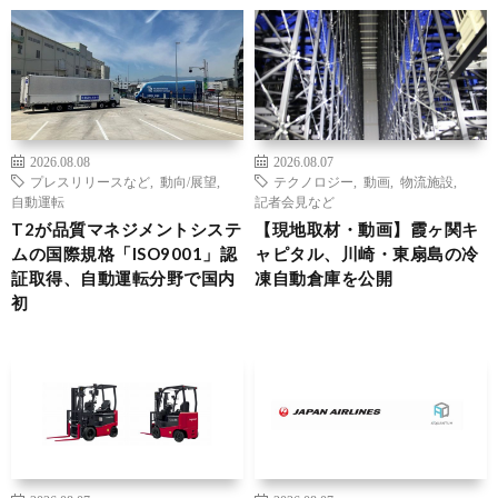
2026.08.08
2026.08.07
プレスリリースなど
,
動向/展望
,
テクノロジー
,
動画
,
物流施設
,
自動運転
記者会見など
T2が品質マネジメントシステ
【現地取材・動画】霞ヶ関キ
ムの国際規格「ISO9001」認
ャピタル、川崎・東扇島の冷
証取得、自動運転分野で国内
凍自動倉庫を公開
初