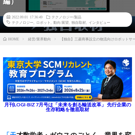
編）
2022.09.01 17:36:49
テクノロジー/製品
テクノロジー
,
ロボット
,
動向/展望
,
独自取材
,
インタビュー
経営/業界動向
【独自】三菱商事設立の物流向けロボットサービ
HOME
月刊LOGI-BIZ 7月号は「未来を創る輸送改革」 先行企業の
生存戦略を徹底取材
「天才数学者・ガウスのごとく、業界を変