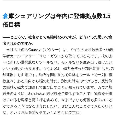
倉庫シェアリングは年内に登録拠点数1.5
倍目標
――ところで、社名がとても独特なのですが、どういった思いで命
名されたのですか。
「当社の社名のGaussy（ガウシー）は、ドイツの天才数学者・物理
学者カール・フリードリヒ・ガウスから取っているんです。彼のよ
うに新しい選択肢なりツールなり、モデルなりを生み出し続けたい
という思いがあります。もう1つは、磁力を使った加速装置『ガウス
加速器』も由来です。磁石を間に挟んで鉄球をレール上で一列に複
数並べ、ある方向から端の鉄球に、別の鉄球をぶつけると、反対側
の鉄球が磁力で加速して飛び出すことが知られています。ガウス加
速器のように、われわれが選択肢をご提供することで、物流を手掛
けているお客様と荷主様を含めて、今までよりも何倍も多くのこと
ができるようになるようにしたい。ぜひこんなことができたらいい
な、というお話を聞かせていただきたいですね」