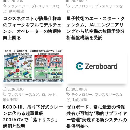
2026.08.07
2026.08.07
テクノロジー
,
プレスリリースな
テクノロジー
,
プレスリリースな
ど
,
動向/展望
ど
ロジスネクストが防爆仕様車
量子技術のエー・スター・ク
のフォークをフルモデルチェ
ォンタム、JALエンジニアリ
ンジ、オペレーターの快適性
ングから航空機の故障予測分
向上図る
析基盤構築を受託
2026.08.06
2026.08.06
プレスリリースなど
,
ロボット
,
テクノロジー
,
プレスリリースな
動向/展望
ど
,
動向/展望
ROBO-HI、吊り下げ式クレー
ゼロボード、常に最新の情報
ンに代わる超重量級
共有が可能な“動的サプライヤ
200tAGVで「落下リスク」
ー管理”実現する新システムの
解消と説明
提供開始へ