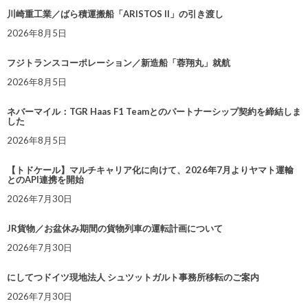
川崎重工業／ばら積運搬船「ARISTOS II」の引き渡し
2026年8月5日
フジトランスコーポレーション／新造船「蓉翔丸」就航
2026年8月5日
ネバーマイル：TGR Haas F1 Teamとのパートナーシップ契約を締結しま
した
2026年8月5日
【トドケール】マルチキャリア化に向けて、2026年7月よりヤマト運輸
とのAPI連携を開始
2026年7月30日
JR貨物／お盆休み期間の貨物列車の運転計画について
2026年7月30日
にしてつドイツ現地法人 シュツットガルト事務所移転のご案内
2026年7月30日