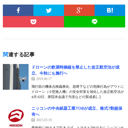
関連する記事
ドローンの飲酒時操縦を禁止した改正航空法が成
立、今秋にも施行へ
2019.06.17
飛行前の機体点検義務化、急降下などの危険行為がアウトに
ドローン（小型無人機）の安全対策を強化した改正航空法が
6月13日、衆院本会議で与党などの賛成多[…]
ニッコンの中央紙器工業TOBが成立、株式7割超保
有へ
2025.03.19
最終的に95％まで引き上げ、トヨタと2社のみに ニッコンホ