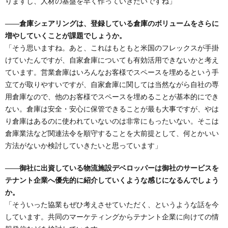
りますし、人材の基盤を早く作っていきたいですね」
――倉庫シェアリングは、登録している倉庫のボリュームをさらに
増やしていくことが課題でしょうか。
「そう思いますね。あと、これはもともと米国のフレックスが手掛
けていたんですが、自家倉庫についても有効活用できないかと考え
ています。営業倉庫はいろんなお客様でスペースを埋めるという手
立てが取りやすいですが、自家倉庫に関しては当然ながら自社の専
用倉庫なので、他のお客様でスペースを埋めることが基本的にでき
ない。倉庫は安全・安心に保管できることが最も大事ですが、やは
り倉庫はあるのに使われていないのは非常にもったいない。そこは
倉庫業法など関連法令を順守することを大前提として、何とかいい
方法がないか検討していきたいと思っています」
――御社に出資している物流施設デベロッパーは御社のサービスを
テナント企業へ優先的に紹介していくような感じになるんでしょう
か。
「そういった協業もぜひ考えさせていただく、というような話を今
しています。共同のマーケティングからテナント企業に向けての情