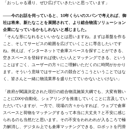
「おっしゃる通り、ぜひ広げていきたいと思っています」
――今のお話を伺っていると、10年くらいのスパンで考えれば、御
社は将来、新たなことを展開されて、より総合物流ソリューション
企業になっているかもしれないと感じました。
「そんな形になれるといいかなとは思いますね。まずは基盤を作る
こと、そしてサービスの範囲を広げていくことに専念したいです
ね。例えば、インターネットで倉庫スペースを探すことができる、
空きスペースを登録すれば使いたい人とマッチングできる、という
ことはすごく、ユーザーの方々にご理解いただくのに時間がかかり
ます。そういう意味ではサービスの競合どうこうということではな
く、皆さんと一緒に物流業界を盛りたてていかないといけない」
「政府が閣議決定された現行の総合物流施策大綱でも、大変有難い
ことにDXや自動化、シェアリングを推進していくことに言及してい
ただいていますが、一方で、現場の方々からすれば、ウェブで倉庫
スペースと荷物をマッチングするって本当に大丈夫？と不安に感じ
られるのも当然だと思います。その不安をわれわれが入るころで極
力解消し、デジタル上でも倉庫マッチングできる、ロボットを円滑