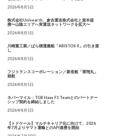
2026年8月5日
株式会社Univearth、倉吉運送株式会社と資本提
携〜山陰エリアへ実運送ネットワークを拡大〜
2026年8月5日
川崎重工業／ばら積運搬船「ARISTOS II」の引き渡
し
2026年8月5日
フジトランスコーポレーション／新造船「蓉翔丸」
就航
2026年8月5日
ネバーマイル：TGR Haas F1 Teamとのパートナー
シップ契約を締結しました
2026年8月5日
【トドケール】マルチキャリア化に向けて、2026
年7月よりヤマト運輸とのAPI連携を開始
2026年7月30日