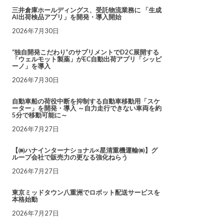
三井倉庫ホールディングス、受託物流業務に 「生成
AI出荷検品アプリ」を開発・導入開始
2026年7月30日
“独自開発こだわり”のサプリメントでD2C展開する
「ウェルモット製薬」がEC自動出荷アプリ「シッピ
ーノ」を導入
2026年7月30日
自動車船の荷役中断を抑制する自動車移動用「スケ
ーター」を開発・導入 ～自力走行できない車両を約
5分で移動可能に～
2026年7月27日
【㈱ハナインターナショナル×星清重機運輸㈱】グ
ループ会社で販売力の更なる強化ねらう
2026年7月27日
東京ミッドタウン八重洲でロボット配送サービスを
本格始動
2026年7月27日