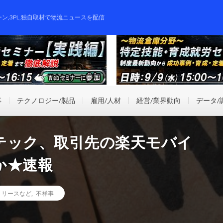
ーン,3PL,独自取材で物流ニュースを配信
事
テクノロジー/製品
雇用/人材
経営/業界動向
データ/
テック、取引先の楽天モバイ
か★速報
リリースなど
,
不祥事