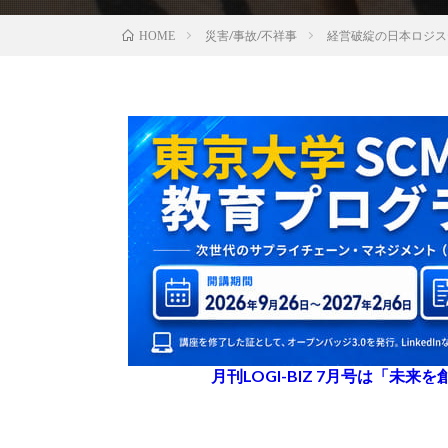
災害/事故/不祥事
経営破綻の日本ロジス
HOME
月刊LOGI-BIZ 7月号は「未