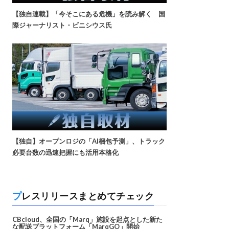
【独自連載】「今そこにある危機」を読み解く 国
際ジャーナリスト・ビニシウス氏
【独自】オープンロジの「AI梱包予測」、トラック
必要台数の迅速把握にも活用本格化
プレスリリースまとめてチェック
CBcloud、全国の「Marq」施設を起点とした新た
な配送プラットフォーム「MarqGO」開始