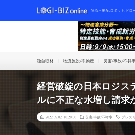
物流不動産,ロボット,ドロ
独自取材
物流施設/不動産
災害/事故/不祥
経営破綻の日本ロジス
ルに不正な水増し請求
2022.09.02 10:20:06
災害/事故/不祥事
プレス