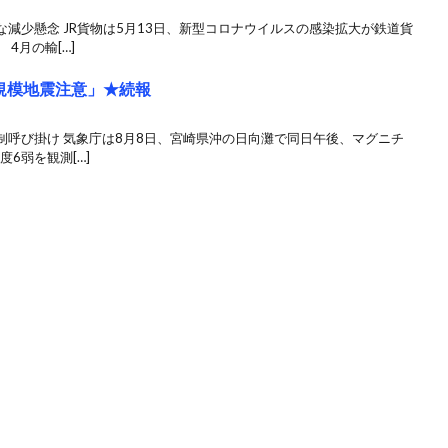
減少懸念 JR貨物は5月13日、新型コロナウイルスの感染拡大が鉄道貨
4月の輸[…]
規模地震注意」★続報
制呼び掛け 気象庁は8月8日、宮崎県沖の日向灘で同日午後、マグニチ
6弱を観測[…]