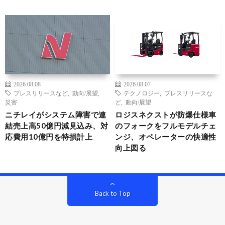
2026.08.08
2026.08.07
プレスリリースなど
,
動向/展望
,
テクノロジー
,
プレスリリースな
災害
ど
,
動向/展望
ニチレイがシステム障害で連
ロジスネクストが防爆仕様車
結売上高50億円減見込み、対
のフォークをフルモデルチェ
応費用10億円を特損計上
ンジ、オペレーターの快適性
向上図る
Back to Top