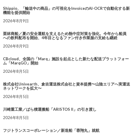
Shippio、「輸送中の商品」の可視化をInvoiceのAI-OCRで自動化する新
機能を提供開始
2026年8月9日
栗林商船／夏の安全運航を支えるため熱中症対策を強化。今年から船員
への飲料配布を開始、4年目となるファン付き作業服の支給も継続
2026年8月9日
CBcloud、全国の「Marq」施設を起点とした新たな配送プラットフォー
ム「MarqGO」開始
2026年8月5日
株式会社Univearth、倉吉運送株式会社と資本提携〜山陰エリアへ実運送
ネットワークを拡大〜
2026年8月5日
川崎重工業／ばら積運搬船「ARISTOS II」の引き渡し
2026年8月5日
フジトランスコーポレーション／新造船「蓉翔丸」就航