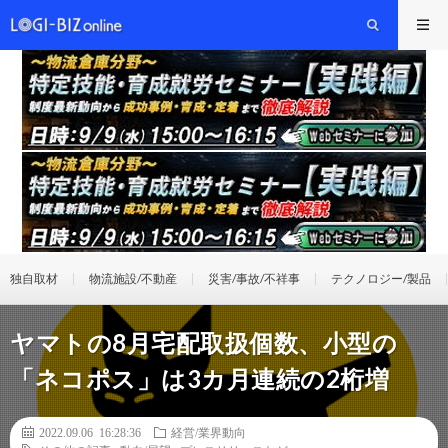
独自取材
物流施設/不動産
災害/事故/不祥事
テクノロジー/製品
ヤマトの8月宅配取扱個数、小型の
「ネコポス」は3カ月連続の2桁増
2022.09.06 16:28:36
経営/業界動向