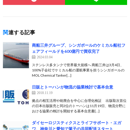
関連する記事
商船三井グループ、シンガポールのケミカル船社フ
ェアフィールドを600億円で買収完了
2024.03.04
ステンレス多タンクで世界最大規模へ 商船三井は3月4日、
100%子会社でケミカル船の運航事業を担うシンガポールの
MOL Chemical Tanker[…]
日販とトーハンが物流の協業検討で基本合意
2018.11.19
拠点の相互活用や統廃合を中心に合理化検証 出版取次首位
の日本出版販売と同2位のトーハンは11月19日、物流分野に
おける協業の検討を開始する基本合意書[…]
ダイセーロジスティクスとライフサポート・エガ
ワ、神奈川と愛知で菓子の共同配送スタート