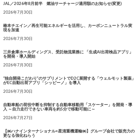
JAL／2026年8月前半 燃油サーチャージ適用額のお知らせ(変更)
2026年7月30日
椿本チエイン／再生可能エネルギーを活用し、カーボンニュートラル実
現を加速
2026年7月30日
三井倉庫ホールディングス、受託物流業務に 「生成AI出荷検品アプリ」
を開発・導入開始
2026年7月30日
“独自開発こだわり”のサプリメントでD2C展開する「ウェルモット製薬」
がEC自動出荷アプリ「シッピーノ」を導入
2026年7月30日
自動車船の荷役中断を抑制する自動車移動用「スケーター」を開発・導
入 ～自力走行できない車両を約5分で移動可能に～
2026年7月27日
【㈱ハナインターナショナル×星清重機運輸㈱】グループ会社で販売力の
更なる強化ねらう