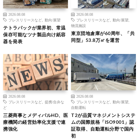
2026.08.08
2026.08.08
プレスリリースなど
,
動向/展望
プレスリリースなど
,
動向/展望
,
物流施設
テトラパックが業界初、常温
東京団地倉庫が60周年、「共
保存可能なツナ製品向け紙容
同型」53.8万㎡を運営
器を発表
2026.08.08
2026.08.08
プレスリリースなど
,
提携/合弁な
プレスリリースなど
,
動向/展望
,
ど
自動運転
三菱商事とメディパルHD、医
T2が品質マネジメントシステ
療機関の経営効率化支援で連
ムの国際規格「ISO9001」認
携強化
証取得、自動運転分野で国内
初