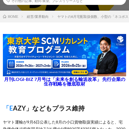
その他の記事
,
動向/展望
,
プレスリリースなど
経営/業界動向
ヤマトの8月宅配取扱個数、小型の「ネコポス
HOME
月刊LOGI-BIZ 7月号は「未来を創る輸送改革」 先行企業の
生存戦略を徹底取材
「EAZY」などもプラス維持
ヤマト運輸が9月6日公表した8月の小口貨物取扱実績によると、宅
急便全体で前年同月比7.2％増の1億8920万43355個となった。2020