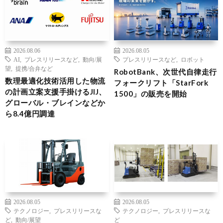
2026.08.06
2026.08.05
AI
,
プレスリリースなど
,
動向/展
プレスリリースなど
,
ロボット
望
,
提携/合弁など
RobotBank、次世代自律走行
数理最適化技術活用した物流
フォークリフト「StarFork
の計画立案支援手掛けるJIJ、
1500」の販売を開始
グローバル・ブレインなどか
ら8.4億円調達
2026.08.05
2026.08.05
テクノロジー
,
プレスリリースな
テクノロジー
,
プレスリリースな
ど
,
動向/展望
ど