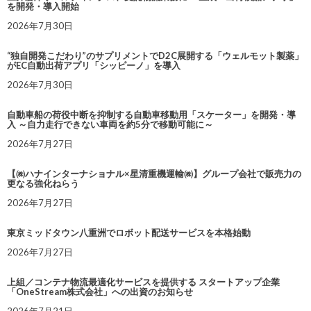
を開発・導入開始
2026年7月30日
“独自開発こだわり”のサプリメントでD2C展開する「ウェルモット製薬」
がEC自動出荷アプリ「シッピーノ」を導入
2026年7月30日
自動車船の荷役中断を抑制する自動車移動用「スケーター」を開発・導
入 ～自力走行できない車両を約5分で移動可能に～
2026年7月27日
【㈱ハナインターナショナル×星清重機運輸㈱】グループ会社で販売力の
更なる強化ねらう
2026年7月27日
東京ミッドタウン八重洲でロボット配送サービスを本格始動
2026年7月27日
上組／コンテナ物流最適化サービスを提供する スタートアップ企業
「OneStream株式会社」への出資のお知らせ