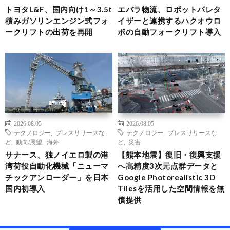
トヨタL&F、国内向け1～3.5t
エバラ物流、ロボットパレタ
積みガソリンエンジン式フォ
イザーと連携するハクオウロ
ークリフトの出荷を再開
ボの自動フォークリフト導入
2026.08.05
2026.08.05
テクノロジー
,
プレスリリースな
テクノロジー
,
プレスリリースな
ど
,
動向/展望
,
海外
ど
,
災害
サナース、独ノイエロ製の港
【熊本地震】復旧・復興支援
湾荷役自動化機械「ニューマ
へ高精度3次元点群データと
チックアンローダー」を日本
Google Photorealistic 3D
国内初導入
Tilesを活用した空間情報を無
償提供