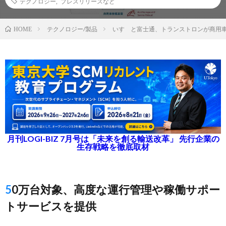
テクノロジー
,
プレスリリースなど
テクノロジー/製品
いすゞと富士通、トランストロンが商用
HOME
月刊LOGI-BIZ 7月号は「未来を創る輸送改革」 先行企業の
生存戦略を徹底取材
50万台対象、高度な運行管理や稼働サポー
トサービスを提供