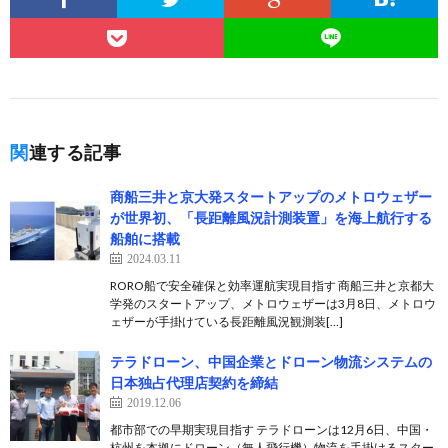
関連する記事
商船三井と京大発スタートアップのメトロウェザー
が世界初、「長距離風況計測装置」を海上航行する
船舶に搭載
2024.03.11
RORO船で安全確保と効率運航実現目指す 商船三井と京都大
学発のスタートアップ、メトロウェザーは3月8日、メトロウ
ェザーが手掛けている長距離風況観測装[…]
テラドローン、中国企業とドローン物流システムの
日本独占代理店契約を締結
2019.12.06
都市部での早期実現目指す テラドローンは12月6日、中国・
杭州を本拠にドローン（無人飛行機）物流を手掛けるスター