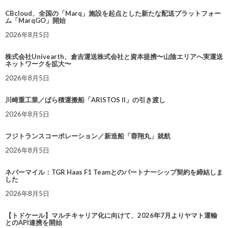
CBcloud、全国の「Marq」施設を起点とした新たな配送プラットフォー
ム「MarqGO」開始
2026年8月5日
株式会社Univearth、倉吉運送株式会社と資本提携〜山陰エリアへ実運送
ネットワークを拡大〜
2026年8月5日
川崎重工業／ばら積運搬船「ARISTOS II」の引き渡し
2026年8月5日
フジトランスコーポレーション／新造船「蓉翔丸」就航
2026年8月5日
ネバーマイル：TGR Haas F1 Teamとのパートナーシップ契約を締結しま
した
2026年8月5日
【トドケール】マルチキャリア化に向けて、2026年7月よりヤマト運輸
とのAPI連携を開始