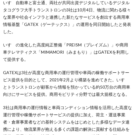
いすゞ自動車と富士通、両社が共同出資デジタルしているデジタル
タコグラフ大手トランストロンの3社は10月4日、物流に関わる様々
な業界や社会インフラと連携した新たなサービスを創出する商用車
情報基盤「GATEX（ゲーテックス）」の運用を同日開始したと発表
した。
いすゞの進化した高度純正整備「PREISM（プレイズム）」や商用
車テレマティクス「MIMAMORI（みまもり）」はGATEXを利用し
て提供する。
GATEXは3社が高度な商用車の運行管理や車両の稼働サポートサー
ビス提供を目的として、2021年2月より構築を進めてきた。いすゞ
とトランストロンが顧客から情報を預かっている約50万台の商用車
向けにサービスを提供。商用モビリティ分野では最大規模となる。
3社は商用車の運行情報と車両コンディション情報を活用した高度な
運行管理や稼働サポートサービスの提供に加え、荷主・運送事業
者・倉庫事業者などの基幹システムをはじめとした多様なデータ連
携により、物流業界が抱える多くの課題の解決に貢献する仕組みを