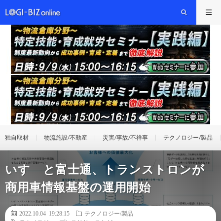
独自取材
物流施設/不動産
災害/事故/不祥事
テクノロジー/製品
いすゞと富士通、トランストロンが
商用車情報基盤の運用開始
2022.10.04 19:28:15
テクノロジー/製品