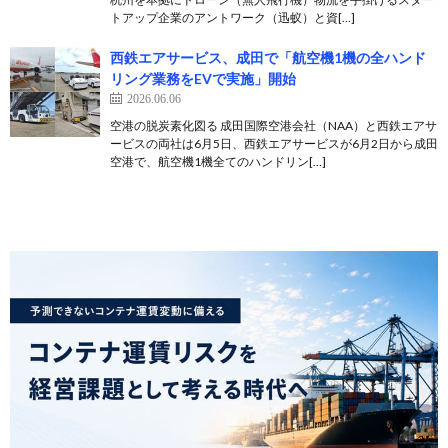
トアップ企業のアントワーク（迅蚁）と資[…]
西鉄エアサービス、成田で「航空機1機の全ハンド
リング業務をEVで実施」開始
2026.06.06
空港の脱炭素化図る 成田国際空港会社（NAA）と西鉄エアサ
ービスの両社は6月5日、西鉄エアサービスが6月2日から成田
空港で、航空機1機全てのハンドリン[…]