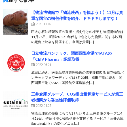
【物流博物館で「物流映画」を観よう！】11月は貴
重な国宝の梱包作業を紹介、ドキドキしますな！
2021.11.02
巨大な石油精製装置の運搬・据え付けの様子も 物流博物館は
11月28日、昭和20～50年代を中心とした物流に関する映画
の定例上映会を開催する。今回は貴重[…]
日立物流バンテック、関西国際空港でIATAの
「CEIV Pharma」認証取得
2022.06.21
成田に続き、医薬品温度管理輸送の需要獲得図る 日立物流バ
ンテックフォワーディングは6月20日、成田空港に続き、関
西国際空港でIATA（国際航空運送協会[…]
三井倉庫グループ、CO2排出量算定サービスが第三
者機関から妥当性評価取得
2022.04.27
物流合理化の提案にもつなげたい考え 三井倉庫グループは4
月26日、持続可能な物流構築を支援するサービス「三井倉庫
SustainaLink」の提供メニュ[…]