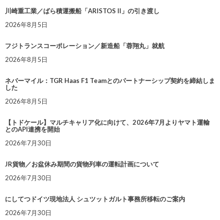
川崎重工業／ばら積運搬船「ARISTOS II」の引き渡し
2026年8月5日
フジトランスコーポレーション／新造船「蓉翔丸」就航
2026年8月5日
ネバーマイル：TGR Haas F1 Teamとのパートナーシップ契約を締結しま
した
2026年8月5日
【トドケール】マルチキャリア化に向けて、2026年7月よりヤマト運輸
とのAPI連携を開始
2026年7月30日
JR貨物／お盆休み期間の貨物列車の運転計画について
2026年7月30日
にしてつドイツ現地法人 シュツットガルト事務所移転のご案内
2026年7月30日