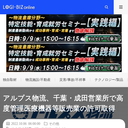
独自取材
物流施設/不動産
災害/事故/不祥事
テクノロジー/製品
アルプス物流、千葉・成田営業所で高
度管理医療機器等販売業の許可取得
2022.10.06 06:00:00
その他