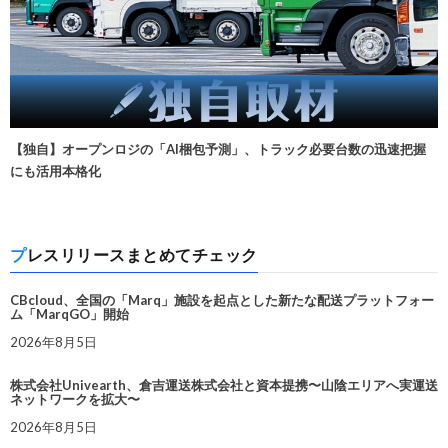
【独自】オープンロジの「AI梱包予測」、トラック必要台数の迅速把握
にも活用本格化
プレスリリースまとめてチェック
CBcloud、全国の「Marq」施設を起点とした新たな配送プラットフォー
ム「MarqGO」開始
2026年8月5日
株式会社Univearth、倉吉運送株式会社と資本提携〜山陰エリアへ実運送
ネットワークを拡大〜
2026年8月5日