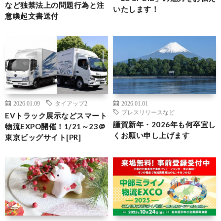
など独禁法上の問題行為と注
いたします！
意喚起文書送付
2026.01.09
タイアップ2
2026.01.01
プレスリリースなど
EVトラック展示などスマート
謹賀新年・2026年も何卒宜し
物流EXPO開催！1/21～23＠
くお願い申し上げます
東京ビッグサイト[PR]