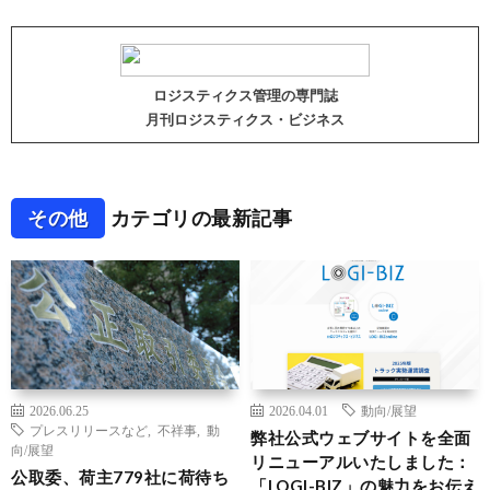
ロジスティクス管理の専門誌
月刊ロジスティクス・ビジネス
その他
カテゴリの最新記事
2026.06.25
2026.04.01
動向/展望
プレスリリースなど
,
不祥事
,
動
弊社公式ウェブサイトを全面
向/展望
リニューアルいたしました：
公取委、荷主779社に荷待ち
「LOGI-BIZ」の魅力をお伝え