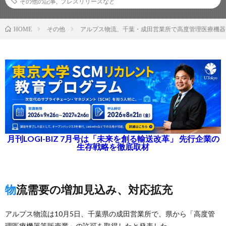
その他の記事
,
プレスリリースなど
その他
アルプス物流、千葉・成田営業所で高度管理医療機器
HOME
月刊LOGI-BIZ 7月号は「未来を創る輸送改革」 先行企業の
生存戦略を徹底取材
物流需要の増加見込み、対応拡充
アルプス物流は10月5日、千葉県の成田営業所で、県から「高度管
理医療機器等販売業」の許可を取得したと発表した。