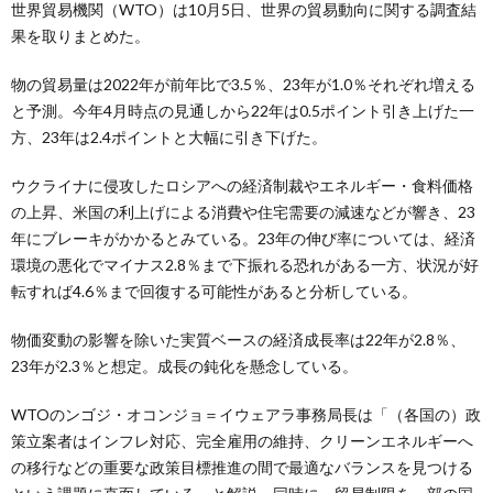
世界貿易機関（WTO）は10月5日、世界の貿易動向に関する調査結
果を取りまとめた。
物の貿易量は2022年が前年比で3.5％、23年が1.0％それぞれ増える
と予測。今年4月時点の見通しから22年は0.5ポイント引き上げた一
方、23年は2.4ポイントと大幅に引き下げた。
ウクライナに侵攻したロシアへの経済制裁やエネルギー・食料価格
の上昇、米国の利上げによる消費や住宅需要の減速などが響き、23
年にブレーキがかかるとみている。23年の伸び率については、経済
環境の悪化でマイナス2.8％まで下振れる恐れがある一方、状況が好
転すれば4.6％まで回復する可能性があると分析している。
物価変動の影響を除いた実質ベースの経済成長率は22年が2.8％、
23年が2.3％と想定。成長の鈍化を懸念している。
WTOのンゴジ・オコンジョ＝イウェアラ事務局長は「（各国の）政
策立案者はインフレ対応、完全雇用の維持、クリーンエネルギーへ
の移行などの重要な政策目標推進の間で最適なバランスを見つける