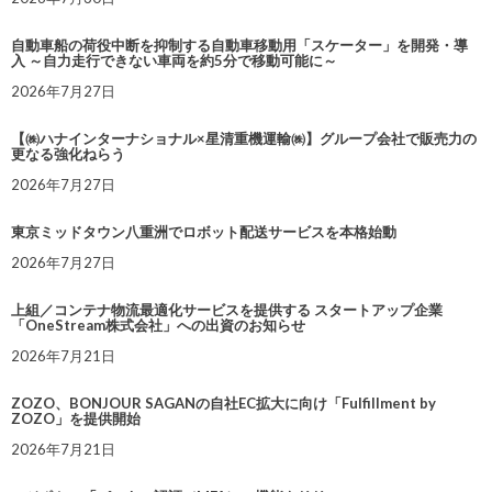
自動車船の荷役中断を抑制する自動車移動用「スケーター」を開発・導
入 ～自力走行できない車両を約5分で移動可能に～
2026年7月27日
【㈱ハナインターナショナル×星清重機運輸㈱】グループ会社で販売力の
更なる強化ねらう
2026年7月27日
東京ミッドタウン八重洲でロボット配送サービスを本格始動
2026年7月27日
上組／コンテナ物流最適化サービスを提供する スタートアップ企業
「OneStream株式会社」への出資のお知らせ
2026年7月21日
ZOZO、BONJOUR SAGANの自社EC拡大に向け「Fulfillment by
ZOZO」を提供開始
2026年7月21日