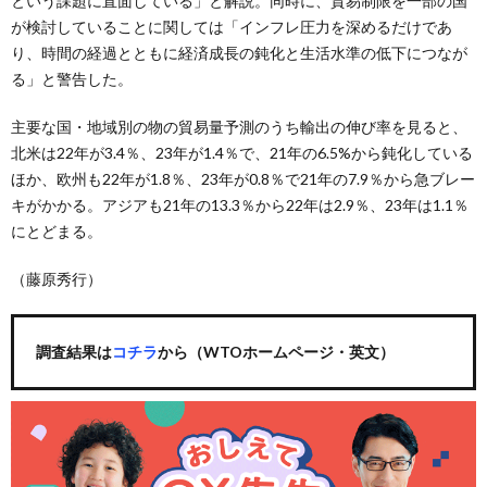
という課題に直面している」と解説。同時に、貿易制限を一部の国
が検討していることに関しては「インフレ圧力を深めるだけであ
り、時間の経過とともに経済成長の鈍化と生活水準の低下につなが
る」と警告した。
主要な国・地域別の物の貿易量予測のうち輸出の伸び率を見ると、
北米は22年が3.4％、23年が1.4％で、21年の6.5%から鈍化している
ほか、欧州も22年が1.8％、23年が0.8％で21年の7.9％から急ブレー
キがかかる。アジアも21年の13.3％から22年は2.9％、23年は1.1％
にとどまる。
（藤原秀行）
調査結果は
コチラ
から（WTOホームページ・英文）