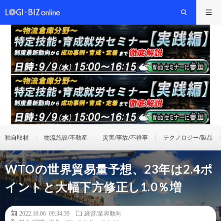
独自取材
物流施設/不動産
災害/事故/不祥事
テクノロジー/製品
WTOの世界貿易量予想、23年は2.4ポ
イントと大幅下方修正し1.0％増
2022.10.06 09:34:39
経営/業界動向