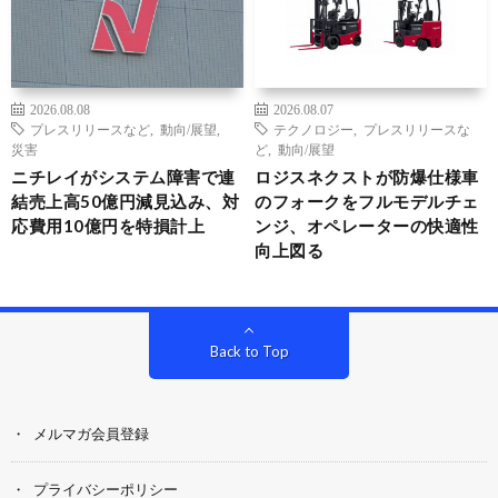
2026.08.08
2026.08.07
プレスリリースなど
,
動向/展望
,
テクノロジー
,
プレスリリースな
災害
ど
,
動向/展望
ニチレイがシステム障害で連
ロジスネクストが防爆仕様車
結売上高50億円減見込み、対
のフォークをフルモデルチェ
応費用10億円を特損計上
ンジ、オペレーターの快適性
向上図る
Back to Top
メルマガ会員登録
プライバシーポリシー