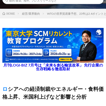
動向/展望
,
海外
,
プレスリリースなど
経営/業界動向
WTOの世界貿易量予想、23年は2.4ポイント
HOME
月刊LOGI-BIZ 7月号は「未来を創る輸送改革」 先行企業の
生存戦略を徹底取材
ロシアへの経済制裁やエネルギー・食料価
格上昇、米国利上げなど影響と分析