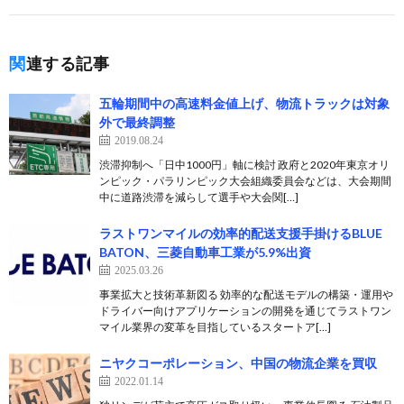
関連する記事
五輪期間中の高速料金値上げ、物流トラックは対象
外で最終調整
2019.08.24
渋滞抑制へ「日中1000円」軸に検討 政府と2020年東京オリ
ンピック・パラリンピック大会組織委員会などは、大会期間
中に道路渋滞を減らして選手や大会関[…]
ラストワンマイルの効率的配送支援手掛けるBLUE
BATON、三菱自動車工業が5.9%出資
2025.03.26
事業拡大と技術革新図る 効率的な配送モデルの構築・運用や
ドライバー向けアプリケーションの開発を通じてラストワン
マイル業界の変革を目指しているスタートア[…]
ニヤクコーポレーション、中国の物流企業を買収
2022.01.14