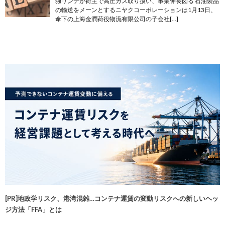
独リンデが荷主で高圧ガス取り扱い、事業伸長図る 石油製品
の輸送をメーンとするニヤクコーポレーションは1月13日、
傘下の上海金潤荷役物流有限公司の子会社[…]
[PR]地政学リスク、港湾混雑…コンテナ運賃の変動リスクへの新しいヘッ
ジ方法「FFA」とは