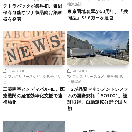
物流施設
テトラパックが業界初、常温
東京団地倉庫が60周年、「共
保存可能なツナ製品向け紙容
同型」53.8万㎡を運営
器を発表
2026.08.08
2026.08.08
プレスリリースなど
,
提携/合弁な
プレスリリースなど
,
動向/展望
,
ど
自動運転
三菱商事とメディパルHD、医
T2が品質マネジメントシステ
療機関の経営効率化支援で連
ムの国際規格「ISO9001」認
携強化
証取得、自動運転分野で国内
初