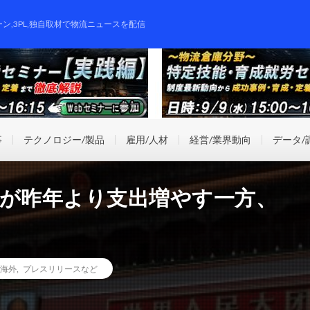
ーン,3PL,独自取材で物流ニュースを配信
事
テクノロジー/製品
雇用/人材
経営/業界動向
データ/
割が昨年より支出増やす一方、
海外
,
プレスリリースなど