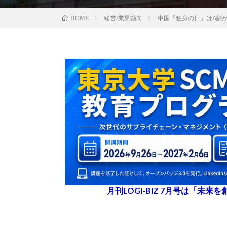
経営/業界動向
中国「独身の日」は6割
HOME
月刊LOGI-BIZ 7月号は「未