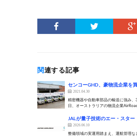
関連する記事
センコーGHD、豪物流企業を
2021.04.30
精密機器や自動車部品の輸送に強み、3
日、オーストラリアの物流企業AirRoad
JALが量子技術のエー・スタ
2026.06.10
整備領域の実運用踏まえ、運航管理など