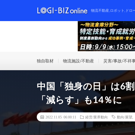
物流不動産,ロボット,ドロ
独自取材
物流施設/不動産
災害/事故/不祥
中国「独身の日」は6
「減らす」も14％に
2022.11.05 06:00:11
経営/業界動向
動向/展望
,