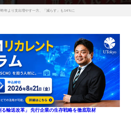
が昨年より支出増やす一方、「減らす」も14％に
来を創る輸送改革」 先行企業の生存戦略を徹底取材