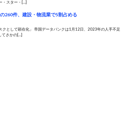
・スター・[…]
の260件、建設・物流業で5割占める
クとして顕在化」 帝国データバンクは1月12日、2023年の人手不足
てさかの[…]