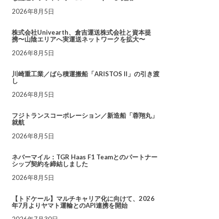
2026年8月5日
株式会社Univearth、倉吉運送株式会社と資本提
携〜山陰エリアへ実運送ネットワークを拡大〜
2026年8月5日
川崎重工業／ばら積運搬船「ARISTOS II」の引き渡
し
2026年8月5日
フジトランスコーポレーション／新造船「蓉翔丸」
就航
2026年8月5日
ネバーマイル：TGR Haas F1 Teamとのパートナー
シップ契約を締結しました
2026年8月5日
【トドケール】マルチキャリア化に向けて、2026
年7月よりヤマト運輸とのAPI連携を開始
2026年7月30日