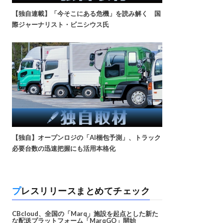
【独自連載】「今そこにある危機」を読み解く 国
際ジャーナリスト・ビニシウス氏
【独自】オープンロジの「AI梱包予測」、トラック
必要台数の迅速把握にも活用本格化
プレスリリースまとめてチェック
CBcloud、全国の「Marq」施設を起点とした新た
な配送プラットフォーム「MarqGO」開始