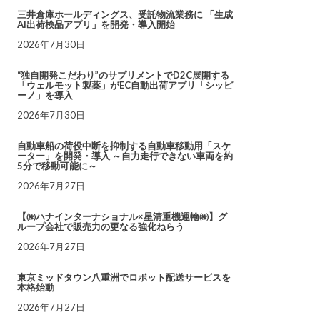
三井倉庫ホールディングス、受託物流業務に 「生成
AI出荷検品アプリ」を開発・導入開始
2026年7月30日
“独自開発こだわり”のサプリメントでD2C展開する
「ウェルモット製薬」がEC自動出荷アプリ「シッピ
ーノ」を導入
2026年7月30日
自動車船の荷役中断を抑制する自動車移動用「スケ
ーター」を開発・導入 ～自力走行できない車両を約
5分で移動可能に～
2026年7月27日
【㈱ハナインターナショナル×星清重機運輸㈱】グ
ループ会社で販売力の更なる強化ねらう
2026年7月27日
東京ミッドタウン八重洲でロボット配送サービスを
本格始動
2026年7月27日